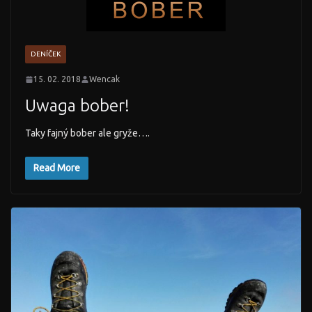
DENÍČEK
15. 02. 2018
Wencak
Uwaga bober!
Taky fajný bober ale gryže….
Read More