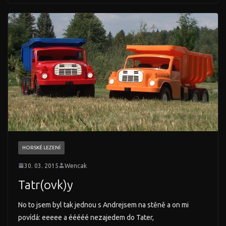
HORSKÉ LEZENÍ
30. 03. 2015
Wencak
Tatr(ovk)y
No to jsem byl tak jednou s Andrejsem na stěně a on mi
povídá: eeeee a ééééé nezajedem do Tater,