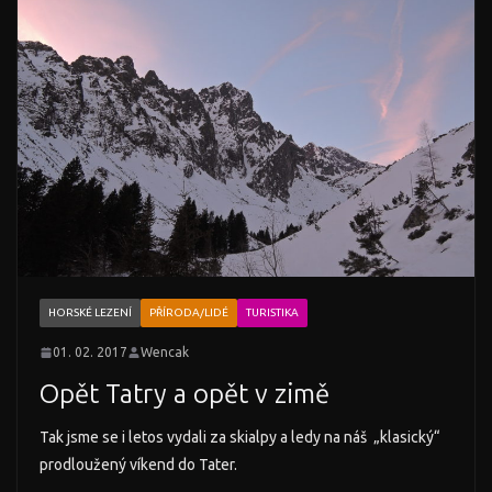
HORSKÉ LEZENÍ
PŘÍRODA/LIDÉ
TURISTIKA
01. 02. 2017
Wencak
Opět Tatry a opět v zimě
Tak jsme se i letos vydali za skialpy a ledy na náš „klasický“
prodloužený víkend do Tater.