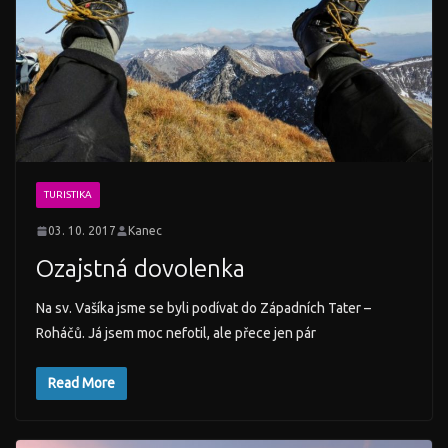
TURISTIKA
03. 10. 2017
Kanec
Ozajstná dovolenka
Na sv. Vašíka jsme se byli podívat do Západních Tater –
Roháčů. Já jsem moc nefotil, ale přece jen pár
Read More