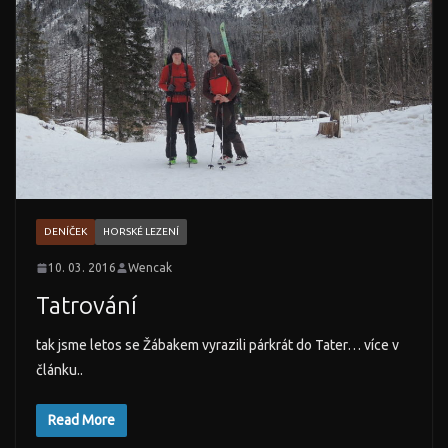
DENÍČEK
HORSKÉ LEZENÍ
10. 03. 2016
Wencak
Tatrování
tak jsme letos se Žábakem vyrazili párkrát do Tater… více v
článku..
Read More