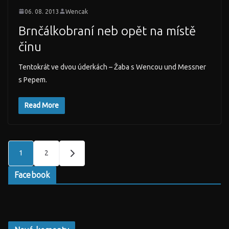
06. 08. 2013
Wencak
Brnčálkobraní neb opět na místě
činu
Tentokrát ve dvou úderkách – Žaba s Wencou und Messner
s Pepem.
Read More
Stránkování
1
2
příspěvků
Facebook