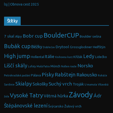
lsj | Obnova cest 2025
Štítky
BoulderCUP
Bobr cup
7 skal
Alpy
Boulder sešna
Bubák cup
Běžky
Drytool
Grossglockner
Helfštýn
Dobřečov
High jump
Ledy
Itálie
Hollental
Křížák
Lidečko
Knihovna
kurz
Liščí skály
Norsko
Mönch
Lofoty
Malá Fatra
Nollen route
Písky
Rabštejn
Rakousko
Pálava
Petrohradské padání
Roháče
Skialpy
Suchý vrch
Sokolíky
Troják
Sardinie
U mamuta
Vltavská
Závody
Vysoké Tatry
Ádr
Větrná hůrka
žula
Štěpánovské lezení
Švýcarsko
Žulový vrch