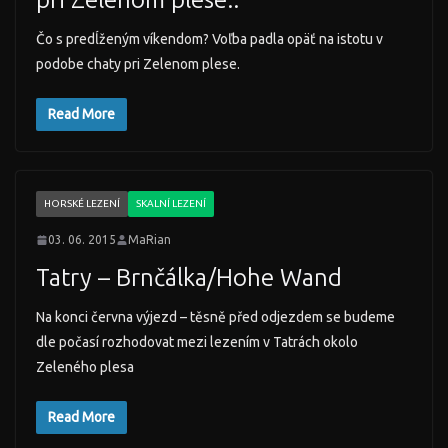
Čo s predĺženým víkendom? Voľba padla opäť na istotu v
podobe chaty pri Zelenom plese.
Read More
HORSKÉ LEZENÍ
SKALNÍ LEZENÍ
03. 06. 2015
MaRian
Tatry – Brnčálka/Hohe Wand
Na konci června výjezd – těsně před odjezdem se budeme
dle počasí rozhodovat mezi lezením v Tatrách okolo
Zeleného plesa
Read More