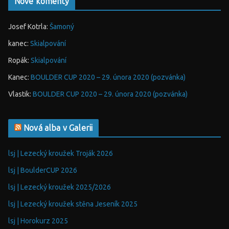
Nové komenty
Josef Kotrla
:
Šamoný
kanec
:
Skialpování
Ropák
:
Skialpování
Kanec
:
BOULDER CUP 2020 – 29. února 2020 (pozvánka)
Vlastik
:
BOULDER CUP 2020 – 29. února 2020 (pozvánka)
Nová alba v Galerii
lsj | Lezecký kroužek Troják 2026
lsj | BoulderCUP 2026
lsj | Lezecký kroužek 2025/2026
lsj | Lezecký kroužek stěna Jeseník 2025
lsj | Horokurz 2025