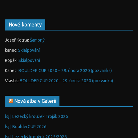
Nové komenty
Josef Kotrla
:
Šamoný
kanec
:
Skialpování
Ropák
:
Skialpování
Kanec
:
BOULDER CUP 2020 – 29. února 2020 (pozvánka)
Vlastik
:
BOULDER CUP 2020 – 29. února 2020 (pozvánka)
Nová alba v Galerii
lsj | Lezecký kroužek Troják 2026
lsj | BoulderCUP 2026
lsj | Lezecký kroužek 2025/2026