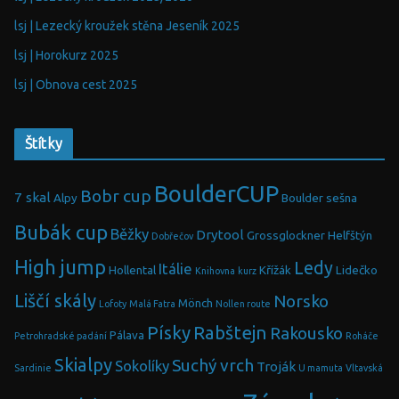
lsj | Lezecký kroužek stěna Jeseník 2025
lsj | Horokurz 2025
lsj | Obnova cest 2025
Štítky
BoulderCUP
Bobr cup
7 skal
Alpy
Boulder sešna
Bubák cup
Běžky
Drytool
Grossglockner
Helfštýn
Dobřečov
High jump
Ledy
Itálie
Hollental
Křížák
Lidečko
Knihovna
kurz
Liščí skály
Norsko
Mönch
Lofoty
Malá Fatra
Nollen route
Písky
Rabštejn
Rakousko
Pálava
Petrohradské padání
Roháče
Skialpy
Suchý vrch
Sokolíky
Troják
Sardinie
U mamuta
Vltavská