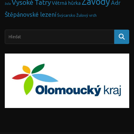
Závody
Vysoké Tatry
Ádr
Větrná hůrka
žula
Štěpánovské lezení
Švýcarsko
Žulový vrch