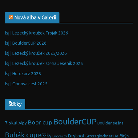
Nová alba v Galerii
lsj | Lezecký kroužek Troják 2026
lsj | BoulderCUP 2026
lsj | Lezecký kroužek 2025/2026
lsj | Lezecký kroužek stěna Jeseník 2025
lsj | Horokurz 2025
lsj | Obnova cest 2025
Štítky
BoulderCUP
Bobr cup
7 skal
Alpy
Boulder sešna
Bubák cup
Běžky
Drytool
Grossglockner
Helfštýn
Dobřečov