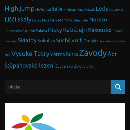
High jump
Ledy
Itálie
Hollental
Křížák
Lidečko
Knihovna
kurz
Liščí skály
Norsko
Mönch
Lofoty
Malá Fatra
Nollen route
Písky
Rabštejn
Rakousko
Pálava
Petrohradské padání
Roháče
Skialpy
Suchý vrch
Sokolíky
Troják
Sardinie
U mamuta
Vltavská
Závody
Vysoké Tatry
Ádr
Větrná hůrka
žula
Štěpánovské lezení
Švýcarsko
Žulový vrch