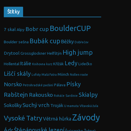
Štítky
BoulderCUP
Bobr cup
7 skal
Alpy
Bubák cup
Běžky
Boulder sešna
Dobřečov
High jump
Drytool
Grossglockner
Helfštýn
Ledy
Itálie
Hollental
Křížák
Lidečko
Knihovna
kurz
Liščí skály
Mönch
Lofoty
Malá Fatra
Nollen route
Písky
Norsko
Pálava
Petrohradské padání
Rabštejn
Skialpy
Rakousko
Roháče
Sardinie
Suchý vrch
Sokolíky
Troják
U mamuta
Vltavská žula
Závody
Vysoké Tatry
Větrná hůrka
Ádr
Štěpánovské lezení
Švýcarsko
Žulový