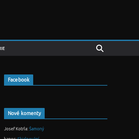
IE
Facebook
Nové komenty
Josef Kotrla
:
Šamoný