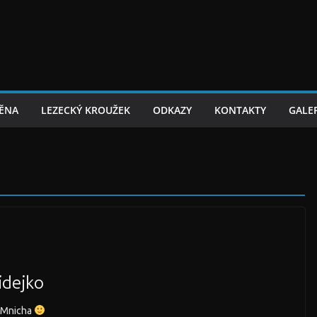
TĚNA
LEZECKÝ KROUŽEK
ODKAZY
KONTAKTY
GALER
idejko
a Mnicha