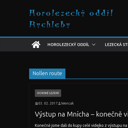
Přeskočit
Horolezecký oddíl
na
obsah
Rychleby
HOROLEZECKÝ ODDÍL
LEZECKÁ S
Nollen route
HORSKÉ LEZENÍ
03. 02. 2017
Wencak
Výstup na Mnicha – konečně v
Konečně jsme dali do kupy celé videjko z výstupu n