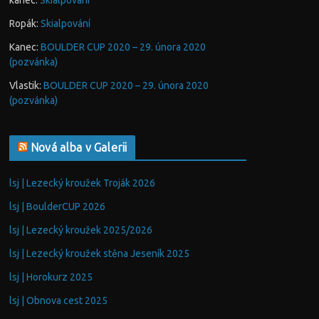
kanec
:
Skialpování
Ropák
:
Skialpování
Kanec
:
BOULDER CUP 2020 – 29. února 2020
(pozvánka)
Vlastik
:
BOULDER CUP 2020 – 29. února 2020
(pozvánka)
Nová alba v Galerii
lsj | Lezecký kroužek Troják 2026
lsj | BoulderCUP 2026
lsj | Lezecký kroužek 2025/2026
lsj | Lezecký kroužek stěna Jeseník 2025
lsj | Horokurz 2025
lsj | Obnova cest 2025