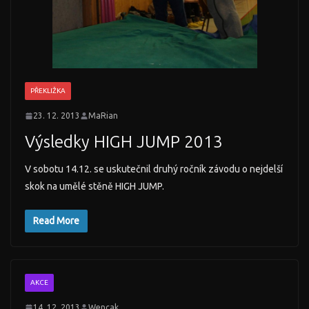
PŘEKLIŽKA
23. 12. 2013
MaRian
Výsledky HIGH JUMP 2013
V sobotu 14.12. se uskutečnil druhý ročník závodu o nejdelší
skok na umělé stěně HIGH JUMP.
Read More
AKCE
14. 12. 2013
Wencak