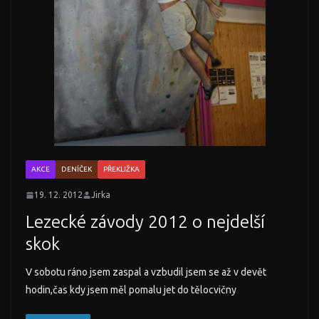
AKCE
DENÍČEK
PŘEKLIŽKA
19. 12. 2012
Jirka
Lezecké závody 2012 o nejdelší
skok
V sobotu ráno jsem zaspal a vzbudil jsem se až v devět
hodin,čas kdy jsem měl pomalu jet do tělocvičny