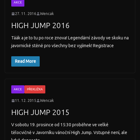
AKCE
27. 11. 2016
Wencak
HIGH JUMP 2016
Táák a je to tu po roce znova! Legendární závody ve skoku na
javornické stěně pro všechny bez vyjímek! Registrace
Read More
AKCE
PŘEKLIŽKA
11. 12. 2015
Wencak
HIGH JUMP 2015
V sobotu 19. prosince od 15:30 proběhne ve velké
tělocvičně v Javorníku vánoční High Jump. Vstupné není, ale