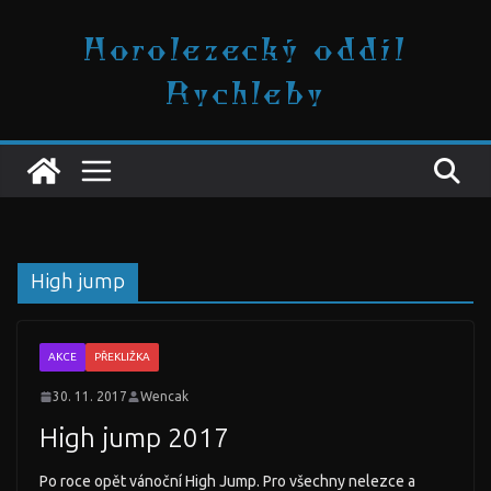
Přeskočit
Horolezecký oddíl
na
obsah
Rychleby
High jump
AKCE
PŘEKLIŽKA
30. 11. 2017
Wencak
High jump 2017
Po roce opět vánoční High Jump. Pro všechny nelezce a