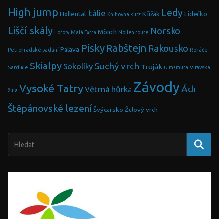
High jump
Ledy
Itálie
Hollental
Křížák
Lidečko
Knihovna
kurz
Liščí skály
Norsko
Mönch
Lofoty
Malá Fatra
Nollen route
Písky
Rabštejn
Rakousko
Pálava
Petrohradské padání
Roháče
Skialpy
Suchý vrch
Sokolíky
Troják
Sardinie
U mamuta
Vltavská
Závody
Vysoké Tatry
Ádr
Větrná hůrka
žula
Štěpánovské lezení
Švýcarsko
Žulový vrch