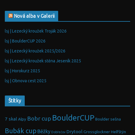
Nová alba v Galerii
lsj | Lezecký kroužek Troják 2026
lsj | BoulderCUP 2026
lsj | Lezecký kroužek 2025/2026
lsj | Lezecký kroužek stěna Jeseník 2025
lsj | Horokurz 2025
lsj | Obnova cest 2025
Štítky
BoulderCUP
Bobr cup
7 skal
Alpy
Boulder sešna
Bubák cup
Běžky
Drytool
Grossglockner
Helfštýn
Dobřečov