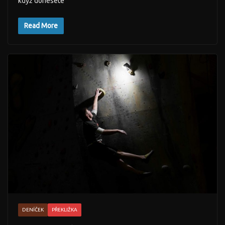
když donesete
Read More
DENÍČEK
PŘEKLIŽKA