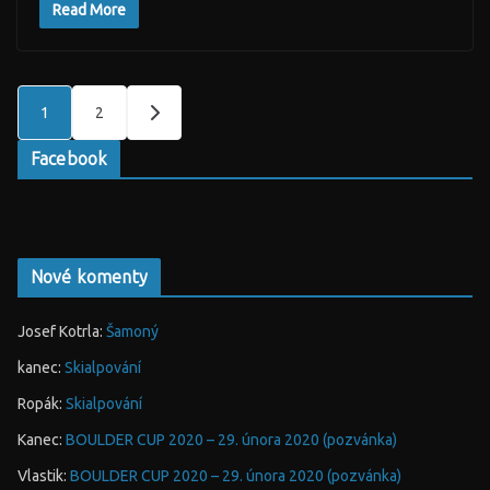
Read More
Stránkování
1
2
příspěvků
Facebook
Nové komenty
Josef Kotrla
:
Šamoný
kanec
:
Skialpování
Ropák
:
Skialpování
Kanec
:
BOULDER CUP 2020 – 29. února 2020 (pozvánka)
Vlastik
:
BOULDER CUP 2020 – 29. února 2020 (pozvánka)