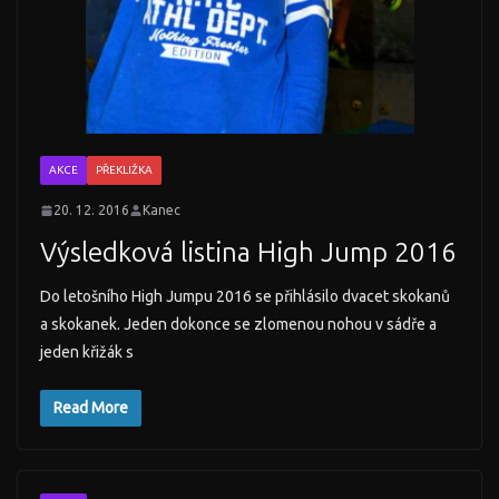
AKCE
PŘEKLIŽKA
20. 12. 2016
Kanec
Výsledková listina High Jump 2016
Do letošního High Jumpu 2016 se přihlásilo dvacet skokanů
a skokanek. Jeden dokonce se zlomenou nohou v sádře a
jeden křižák s
Read More