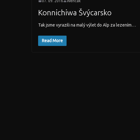
07. 09. 2016
Wencak
Konnichiwa Švýcarsko
Tak jsme vyrazili na malý výlet do Alp za lezením…
Read More