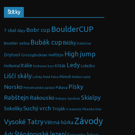
Štítky
BoulderCUP
Bobr cup
7 skal
Alpy
Bubák cup
Běžky
Boulder sešna
Dobřečov
High jump
Drytool
Grossglockner
Helfštýn
Ledy
Itálie
Hollental
Křížák
Lidečko
Knihovna
kurz
Liščí skály
Mönch
Lofoty
Malá Fatra
Nollen route
Písky
Norsko
Pálava
Petrohradské padání
Rabštejn
Skialpy
Rakousko
Roháče
Sardinie
Suchý vrch
Sokolíky
Troják
U mamuta
Vltavská žula
Závody
Vysoké Tatry
Větrná hůrka
Ádr
Štěpánovské lezení
Švýcarsko
Žulový