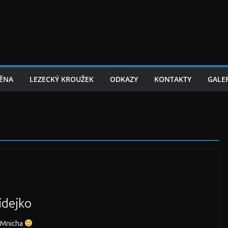
TĚNA
LEZECKÝ KROUŽEK
ODKAZY
KONTAKTY
GALER
idejko
a Mnicha