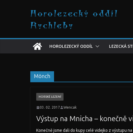
Přeskočit
Horolezecký oddíl
na
obsah
Rychleby
HOROLEZECKÝ ODDÍL
LEZECKÁ S
Mönch
HORSKÉ LEZENÍ
03. 02. 2017
Wencak
Výstup na Mnicha – konečně v
Konečně jsme dali do kupy celé videjko z výstupu n