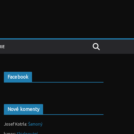
IE
Facebook
Nové komenty
Josef Kotrla
:
Šamoný