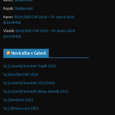
kanec
:
Skialpování
Ropák
:
Skialpování
Kanec
:
BOULDER CUP 2020 – 29. února 2020
(pozvánka)
Vlastik
:
BOULDER CUP 2020 – 29. února 2020
(pozvánka)
Nová alba v Galerii
lsj | Lezecký kroužek Troják 2026
lsj | BoulderCUP 2026
lsj | Lezecký kroužek 2025/2026
lsj | Lezecký kroužek stěna Jeseník 2025
lsj | Horokurz 2025
lsj | Obnova cest 2025