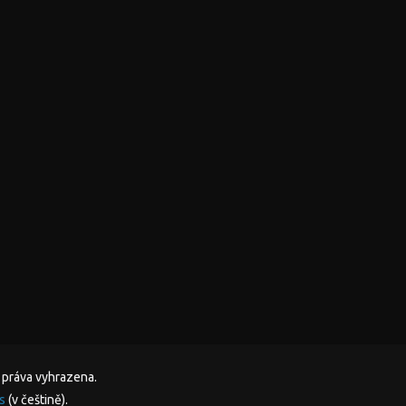
 práva vyhrazena.
s
(v češtině).