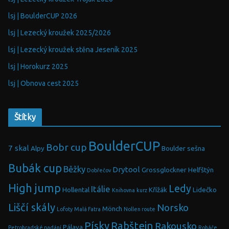
lsj | BoulderCUP 2026
lsj | Lezecký kroužek 2025/2026
lsj | Lezecký kroužek stěna Jeseník 2025
lsj | Horokurz 2025
lsj | Obnova cest 2025
Štítky
BoulderCUP
Bobr cup
7 skal
Alpy
Boulder sešna
Bubák cup
Běžky
Drytool
Grossglockner
Helfštýn
Dobřečov
High jump
Ledy
Itálie
Hollental
Křížák
Lidečko
Knihovna
kurz
Liščí skály
Norsko
Mönch
Lofoty
Malá Fatra
Nollen route
Písky
Rabštejn
Rakousko
Pálava
Petrohradské padání
Roháče