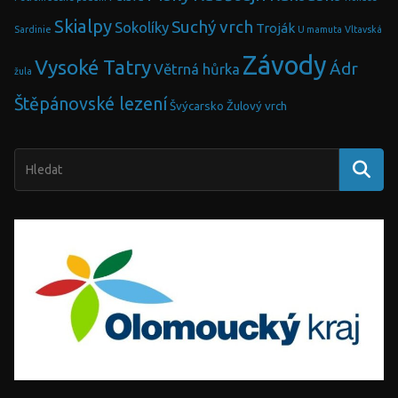
Skialpy
Suchý vrch
Sokolíky
Troják
Sardinie
U mamuta
Vltavská
Závody
Vysoké Tatry
Ádr
Větrná hůrka
žula
Štěpánovské lezení
Švýcarsko
Žulový vrch