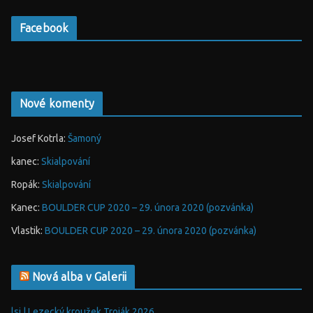
Facebook
Nové komenty
Josef Kotrla
:
Šamoný
kanec
:
Skialpování
Ropák
:
Skialpování
Kanec
:
BOULDER CUP 2020 – 29. února 2020 (pozvánka)
Vlastik
:
BOULDER CUP 2020 – 29. února 2020 (pozvánka)
Nová alba v Galerii
lsj | Lezecký kroužek Troják 2026