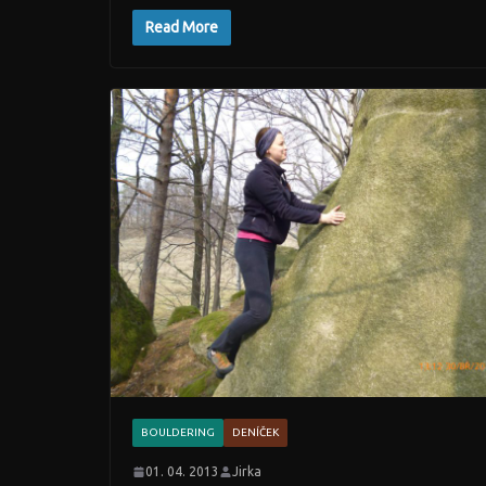
Read More
BOULDERING
DENÍČEK
01. 04. 2013
Jirka