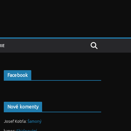
IE
Facebook
Nové komenty
Josef Kotrla
:
Šamoný