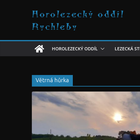
Přeskočit
Horolezecký oddíl
na
obsah
Rychleby
HOROLEZECKÝ ODDÍL
LEZECKÁ S
Větrná hůrka