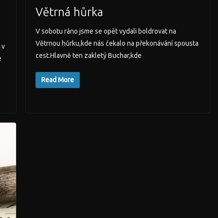
Větrná hůrka
V sobotu ráno jsme se opět vydali boldrovat na
Větrnou hůrku,kde nás čekalo na překonávání spousta
 v
cest.Hlavně ten zakletý Buchar,kde
e
Read More