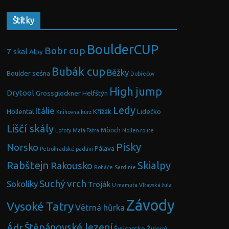
Štítky
BoulderCUP
Bobr cup
7 skal
Alpy
Bubák cup
Běžky
Boulder sešna
Dobřečov
High jump
Drytool
Grossglockner
Helfštýn
Ledy
Itálie
Hollental
Křížák
Lidečko
Knihovna
kurz
Liščí skály
Mönch
Lofoty
Malá Fatra
Nollen route
Písky
Norsko
Pálava
Petrohradské padání
Rabštejn
Skialpy
Rakousko
Roháče
Sardinie
Suchý vrch
Sokolíky
Troják
U mamuta
Vltavská žula
Závody
Vysoké Tatry
Větrná hůrka
Ádr
Štěpánovské lezení
Švýcarsko
Žulový