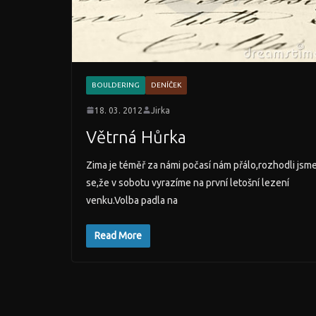
BOULDERING
DENÍČEK
18. 03. 2012
Jirka
Větrná Hůrka
Zima je téměř za námi počasí nám přálo,rozhodli jsm
se,že v sobotu vyrazíme na první letošní lezení
venku.Volba padla na
Read More