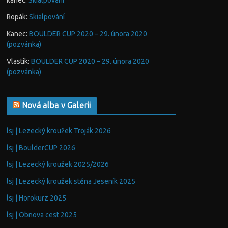
kanec
:
Skialpování
Ropák
:
Skialpování
Kanec
:
BOULDER CUP 2020 – 29. února 2020
(pozvánka)
Vlastik
:
BOULDER CUP 2020 – 29. února 2020
(pozvánka)
Nová alba v Galerii
lsj | Lezecký kroužek Troják 2026
lsj | BoulderCUP 2026
lsj | Lezecký kroužek 2025/2026
lsj | Lezecký kroužek stěna Jeseník 2025
lsj | Horokurz 2025
lsj | Obnova cest 2025