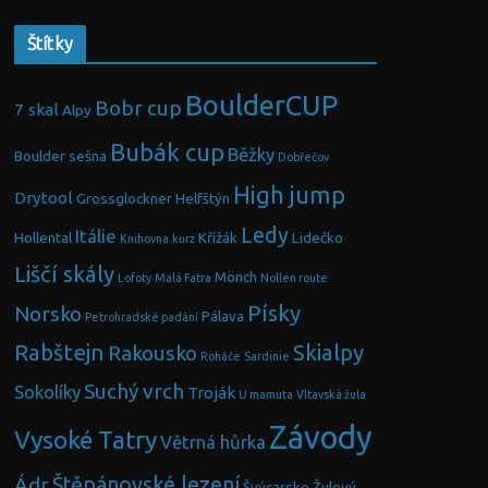
Štítky
BoulderCUP
Bobr cup
7 skal
Alpy
Bubák cup
Běžky
Boulder sešna
Dobřečov
High jump
Drytool
Grossglockner
Helfštýn
Ledy
Itálie
Hollental
Křížák
Lidečko
Knihovna
kurz
Liščí skály
Mönch
Lofoty
Malá Fatra
Nollen route
Písky
Norsko
Pálava
Petrohradské padání
Rabštejn
Skialpy
Rakousko
Roháče
Sardinie
Suchý vrch
Sokolíky
Troják
U mamuta
Vltavská žula
Závody
Vysoké Tatry
Větrná hůrka
Ádr
Štěpánovské lezení
Švýcarsko
Žulový