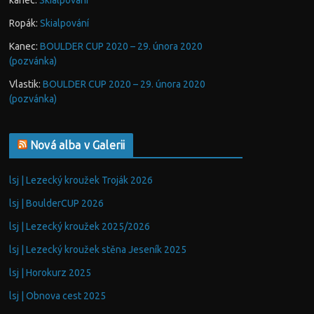
kanec
:
Skialpování
Ropák
:
Skialpování
Kanec
:
BOULDER CUP 2020 – 29. února 2020
(pozvánka)
Vlastik
:
BOULDER CUP 2020 – 29. února 2020
(pozvánka)
Nová alba v Galerii
lsj | Lezecký kroužek Troják 2026
lsj | BoulderCUP 2026
lsj | Lezecký kroužek 2025/2026
lsj | Lezecký kroužek stěna Jeseník 2025
lsj | Horokurz 2025
lsj | Obnova cest 2025