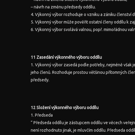
– návrh na změnu předsedy oddílu.
4. Výkonný výbor rozhoduje o vzniku a zániku členství dl
5. Výkonný výbor může pověřit ostatní členy oddílu k zaj
6. Výkonný výbor svolává valnou, popř. mimořádnou val
11 Zasedání výkonného výboru oddílu
1. Výkonný výbor zasedá podle potřeby, nejméně však je
jeho členů. Rozhoduje prostou většinou přítomných čle
předsedy.
12 Složení výkonného výboru oddílu
1. Předseda
“ Předseda oddílu je zástupcem oddílu ve věcech veře
není rozhodnuto jinak, je mluvčím oddílu. Předseda oddí