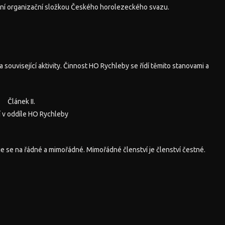
adní organizační složkou Českého horolezeckého svazu.
ouvisející aktivity. Činnost HO Rychleby se řídí těmito stanovami a
Článek II.
í v oddíle HO Rychleby
uje se na řádné a mimořádné. Mimořádné členství je členství čestné.