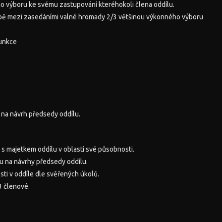
 výboru ke svému zastupování kteréhokoli člena oddílu.
obě mezi zasedáními valné hromady 2/3 většinou výkonného výboru
funkce
ě
na návrh předsedy oddílu.
s majetkem oddílu v oblasti své působnosti.
u na návrhy předsedy oddílu.
sti v oddíle dle svěřených úkolů.
3 členové.