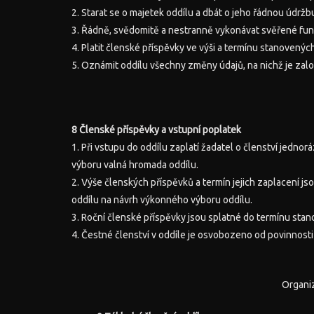
2. Starat se o majetek oddílu a dbát o jeho řádnou údržb
3. Řádně, svědomitě a nestranně vykonávat svěřené funk
4. Platit členské příspěvky ve výši a termínu stanovený
5. Oznámit oddílu všechny změny údajů, na nichž je zal
8 Členské příspěvky a vstupní poplatek
1. Při vstupu do oddílu zaplatí žadatel o členství jedn
výboru valná hromada oddílu.
2. Výše členských příspěvků a termín jejich zaplacení j
oddílu na návrh výkonného výboru oddílu.
3. Roční členské příspěvky jsou splatné do termínu sta
4. Čestné členství v oddíle je osvobozeno od povinnosti
Organiz