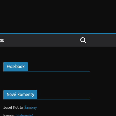
IE
Facebook
Nové komenty
Josef Kotrla
:
Šamoný