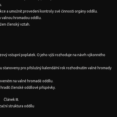
u.
ce a umožnit provedení kontroly své činnosti orgány oddílu.
ch valnou hromadou oddílu.
ožen členský vztah.
orázový vstupní poplatek. O jeho výši rozhoduje na návrh výkonného
sou stanoveny pro příslušný kalendářní rok rozhodnutím valné hromady
noveném na valné hromadě oddílu.
 hradit členské oddílové příspěvky.
Článek III.
ační struktura oddílu