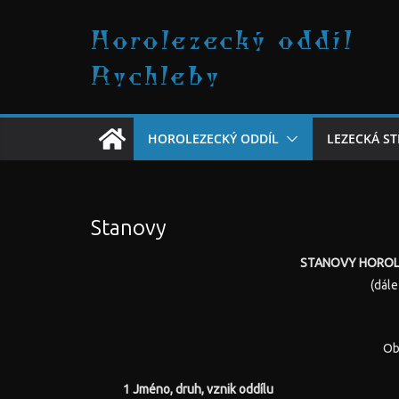
Přeskočit
Horolezecký oddíl
na
obsah
Rychleby
HOROLEZECKÝ ODDÍL
LEZECKÁ S
Stanovy
STANOVY HOROL
(dál
Ob
1 Jméno, druh, vznik oddílu