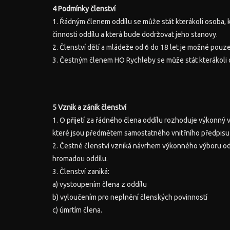
4 Podmínky členství
1. Řádným členem oddílu se může stát kterákoli osoba, kt
činnosti oddílu a která bude dodržovat jeho stanovy.
2. Členství dětí a mládeže od 6 do 18 let je možné po
3. Čestným členem HO Rychleby se může stát kterákoli 
5 Vznik a zánik členství
1. O přijetí za řádného člena oddílu rozhoduje výkonný 
které jsou předmětem samostatného vnitřního předpisu 
2. Čestné členství vzniká návrhem výkonného výboru od
hromadou oddílu.
3. Členství zaniká:
a) vystoupením člena z oddílu
b) vyloučením pro neplnění členských povinností
c) úmrtím člena.