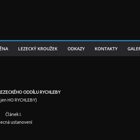
TĚNA
LEZECKÝ KROUŽEK
ODKAZY
KONTAKTY
GALER
EZECKÉHO ODDÍLU RYCHLEBY
e jen HO RYCHLEBY)
Článek I.
ecná ustanovení