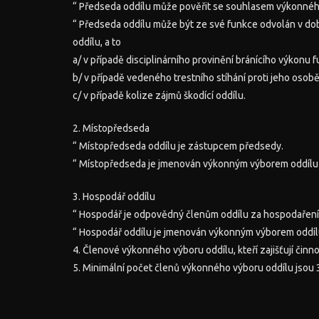
“ Předseda oddílu může pověřit se souhlasem výkonného
“ Předseda oddílu může být ze své funkce odvolán v d
oddílu, a to
a/ v případě disciplinárního provinění bránícího výkonu 
b/ v případě vedeného trestního stíhání proti jeho osob
c/ v případě kolize zájmů škodící oddílu.
2. Místopředseda
“ Místopředseda oddílu je zástupcem předsedy.
“ Místopředseda je jmenován výkonným výborem oddílu 
3. Hospodář oddílu
“ Hospodář je odpovědný členům oddílu za hospodaření 
“ Hospodář oddílu je jmenován výkonným výborem oddíl
4. Členové výkonného výboru oddílu, kteří zajišťují činno
5. Minimální počet členů výkonného výboru oddílu jsou 