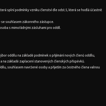
erá splní podmínky vzniku členství dle odst.5, která se hodlá účastnit
uze se souhlasem zákonného zástupce.
osoba s mimořádnými zásluhami pro oddíl.
výbor oddílu na základě podmínek o přijímání nových členů oddílu,
a na základě zaplacení stanovených členských příspěvků.
dílu, souhlasem navržené osoby a přijetím za čestného člena valnou