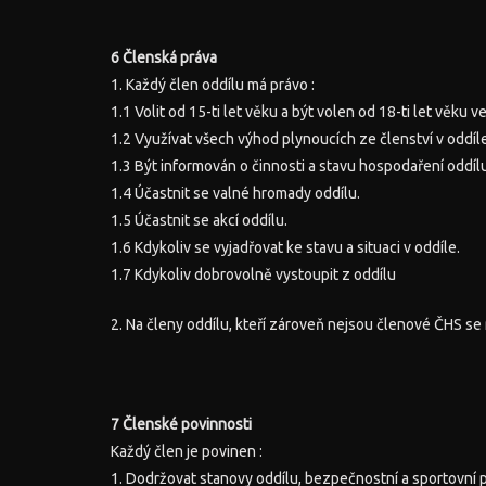
6 Členská práva
1. Každý člen oddílu má právo :
1.1 Volit od 15-ti let věku a být volen od 18-ti let věku
1.2 Využívat všech výhod plynoucích ze členství v oddíle
1.3 Být informován o činnosti a stavu hospodaření oddílu
1.4 Účastnit se valné hromady oddílu.
1.5 Účastnit se akcí oddílu.
1.6 Kdykoliv se vyjadřovat ke stavu a situaci v oddíle.
1.7 Kdykoliv dobrovolně vystoupit z oddílu
2. Na členy oddílu, kteří zároveň nejsou členové ČHS se n
7 Členské povinnosti
Každý člen je povinen :
1. Dodržovat stanovy oddílu, bezpečnostní a sportovní p