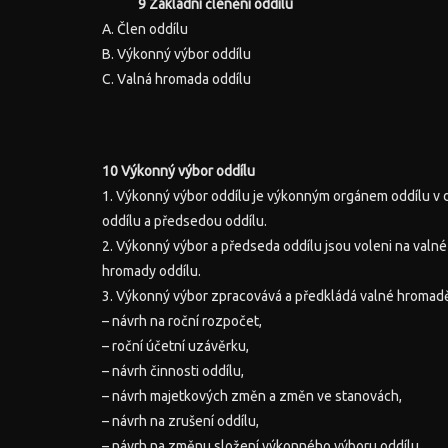
9 Základní členění oddílu
A. Člen oddílu
B. Výkonný výbor oddílu
C. Valná hromada oddílu
10 Výkonný výbor oddílu
1. Výkonný výbor oddílu je výkonným orgánem oddílu v 
oddílu a předsedou oddílu.
2. Výkonný výbor a předseda oddílu jsou voleni na valn
hromady oddílu.
3. Výkonný výbor zpracovává a předkládá valné hromadě
– návrh na roční rozpočet,
– roční účetní uzávěrku,
– návrh činnosti oddílu,
– návrh majetkových změn a změn ve stanovách,
– návrh na zrušení oddílu,
– návrh na změnu složení výkonného výboru oddílu,