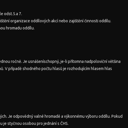
e odst.5.a 7.
ištění organizace oddílových akcí nebo zajištění činnosti oddílu.
nou hromadu oddílu.
dnou ročně. Je usnášeníschopný, je-li přítomna nadpoloviční většina
nů. V případě shodného počtu hlasů je rozhodujícím hlasem hlas
jných. Je odpovědný valné hromadě a výkonnému výboru oddílu. Pokud
lu je styčnou osobou pro jednání s ČHS.