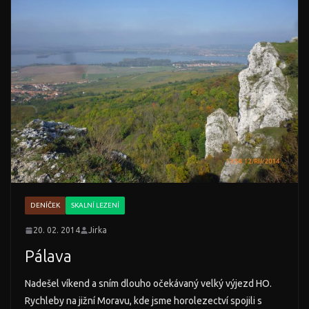
DENÍČEK
SKALNÍ LEZENÍ
20. 02. 2014
Jirka
Pálava
Nadešel víkend a sním dlouho očekávaný velký výjezd HO.
Rychleby na jižní Moravu, kde jsme horolezectví spojili s