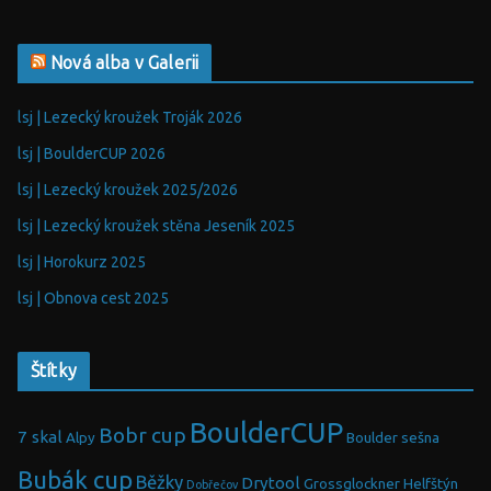
Nová alba v Galerii
lsj | Lezecký kroužek Troják 2026
lsj | BoulderCUP 2026
lsj | Lezecký kroužek 2025/2026
lsj | Lezecký kroužek stěna Jeseník 2025
lsj | Horokurz 2025
lsj | Obnova cest 2025
Štítky
BoulderCUP
Bobr cup
7 skal
Alpy
Boulder sešna
Bubák cup
Běžky
Drytool
Grossglockner
Helfštýn
Dobřečov