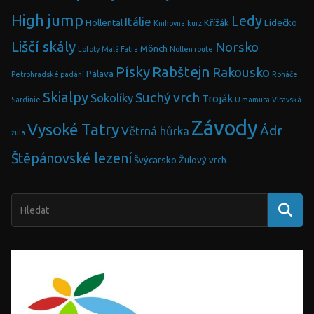
High jump
Ledy
Itálie
Hollental
Křížák
Lidečko
Knihovna
kurz
Liščí skály
Norsko
Mönch
Lofoty
Malá Fatra
Nollen route
Písky
Rabštejn
Rakousko
Pálava
Petrohradské padání
Roháče
Skialpy
Suchý vrch
Sokolíky
Troják
Sardinie
U mamuta
Vltavská
Závody
Vysoké Tatry
Ádr
Větrná hůrka
žula
Štěpánovské lezení
Švýcarsko
Žulový vrch