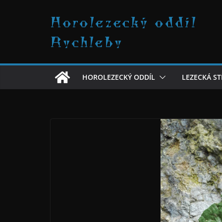
Přeskočit
Horolezecký oddíl
na
obsah
Rychleby
HOROLEZECKÝ ODDÍL
LEZECKÁ S