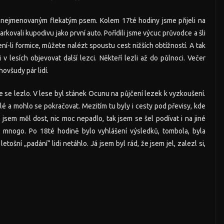
ím nejmenovaným flekatým psem. Kolem 17té hodiny jsme přijeli na
parkovali kupodivu jako první auto. Pořídili jsme výcuc průvodce a šli
í-li formice, můžete nalézt spoustu cest nižších obtížností. A tak
 v lesích objevovat další lezci. Někteří lezli až do půlnoci. Večer
hovšudy pár lidí.
e se lezlo. V lese byl stánek Ocunu na půjčení lezek k vyzkoušení.
lé a mohlo se pokračovat. Mezitím tu byly i cesty pod převisy, kde
 jsem měl dost, nic moc nepadlo, tak jsem se šel podívat i na jiné
kt mnogo. Po 18té hodině bylo vyhlášení výsledků, tombola, byla
tošní „padání“ lidi netáhlo. Já jsem byl rád, že jsem jel, zalezl si,