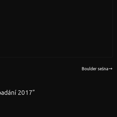
Boulder sešna
padání 2017
”