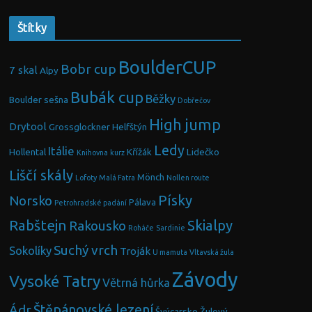
Štítky
BoulderCUP
Bobr cup
7 skal
Alpy
Bubák cup
Běžky
Boulder sešna
Dobřečov
High jump
Drytool
Grossglockner
Helfštýn
Ledy
Itálie
Hollental
Křížák
Lidečko
Knihovna
kurz
Liščí skály
Mönch
Lofoty
Malá Fatra
Nollen route
Písky
Norsko
Pálava
Petrohradské padání
Rabštejn
Skialpy
Rakousko
Roháče
Sardinie
Suchý vrch
Sokolíky
Troják
U mamuta
Vltavská žula
Závody
Vysoké Tatry
Větrná hůrka
Ádr
Štěpánovské lezení
Švýcarsko
Žulový