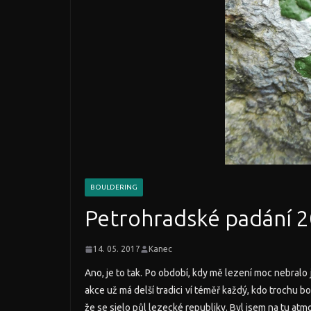
BOULDERING
Petrohradské padání 
14. 05. 2017
Kanec
Ano, je to tak. Po období, kdy mě lezení moc nebralo
akce už má delší tradici ví téměř každý, kdo trochu bo
že se sjelo půl lezecké republiky. Byl jsem na tu atm