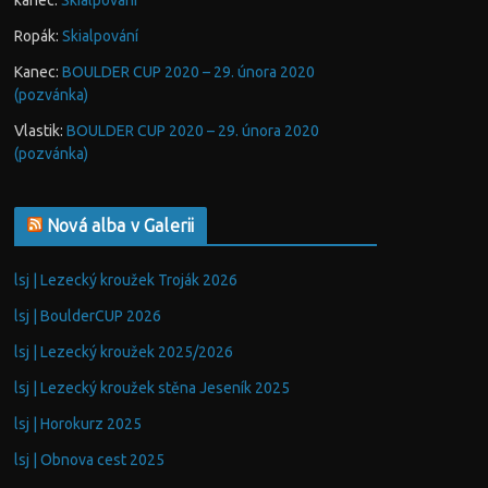
kanec
:
Skialpování
Ropák
:
Skialpování
Kanec
:
BOULDER CUP 2020 – 29. února 2020
(pozvánka)
Vlastik
:
BOULDER CUP 2020 – 29. února 2020
(pozvánka)
Nová alba v Galerii
lsj | Lezecký kroužek Troják 2026
lsj | BoulderCUP 2026
lsj | Lezecký kroužek 2025/2026
lsj | Lezecký kroužek stěna Jeseník 2025
lsj | Horokurz 2025
lsj | Obnova cest 2025