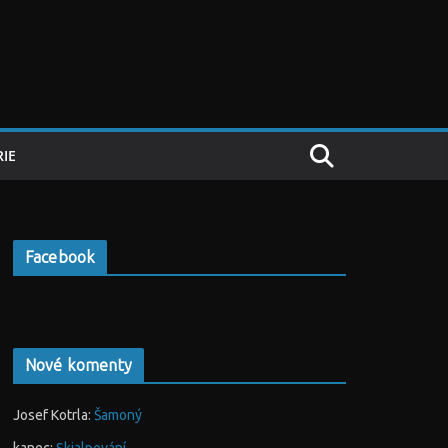
IE
Facebook
Nové komenty
Josef Kotrla
:
Šamoný