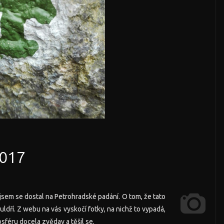
2017
 jsem se dostal na Petrohradské padání. O tom, že tato
uldří. Z webu na vás vyskočí fotky, na nichž to vypadá,
osféru docela zvědav a těšil se.