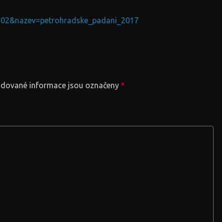
13902&nazev=petrohradske_padani_2017
dované informace jsou označeny
*