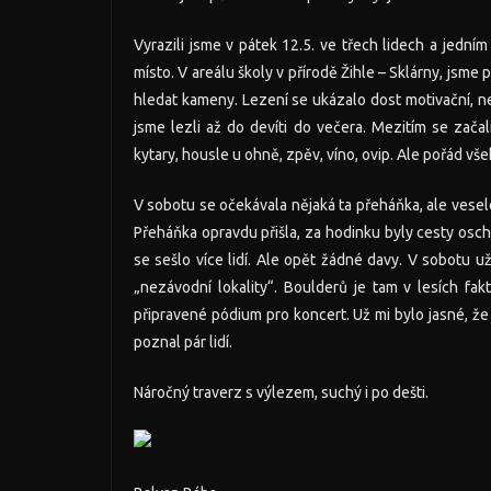
Vyrazili jsme v pátek 12.5. ve třech lidech a jedn
místo. V areálu školy v přírodě Žihle – Sklárny, jsme 
hledat kameny. Lezení se ukázalo dost motivační, nen
jsme lezli až do devíti do večera. Mezitím se začali
kytary, housle u ohně, zpěv, víno, ovip. Ale pořád vše
V sobotu se očekávala nějaká ta přeháňka, ale vesel
Přeháňka opravdu přišla, za hodinku byly cesty osch
se sešlo více lidí. Ale opět žádné davy. V sobotu už
„nezávodní lokality“. Boulderů je tam v lesích fa
připravené pódium pro koncert. Už mi bylo jasné, že le
poznal pár lidí.
Náročný traverz s výlezem, suchý i po dešti.