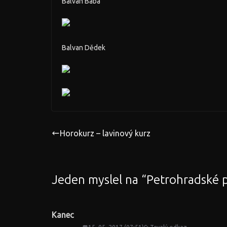
Balvan Bába
Balvan Dědek
Horokurz – lavinový kurz
Jeden myslel na “
Petrohradské 
Kanec