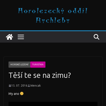
Přeskočit
Horolezecký oddíl
na
obsah
Rychleby
HORSKÉ LEZENÍ
TURISTIKA
Těší te se na zimu?
15. 07. 2016
Wencak
My ano