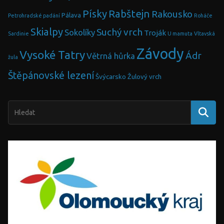
Písky
Rabštejn
Rakousko
Pálava
Petrohradské padání
Roháče
Skialpy
Suchý vrch
Sokolíky
Troják
Sardinie
U mamuta
Vltavská
Závody
Vysoké Tatry
Ádr
Větrná hůrka
žula
Štěpánovské lezení
Švýcarsko
Žulový vrch