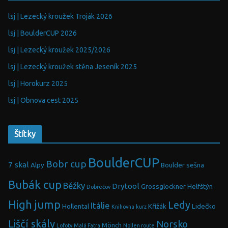
lsj | Lezecký kroužek Troják 2026
lsj | BoulderCUP 2026
lsj | Lezecký kroužek 2025/2026
lsj | Lezecký kroužek stěna Jeseník 2025
lsj | Horokurz 2025
lsj | Obnova cest 2025
Štítky
BoulderCUP
Bobr cup
7 skal
Alpy
Boulder sešna
Bubák cup
Běžky
Drytool
Grossglockner
Helfštýn
Dobřečov
High jump
Ledy
Itálie
Hollental
Křížák
Lidečko
Knihovna
kurz
Liščí skály
Norsko
Mönch
Lofoty
Malá Fatra
Nollen route