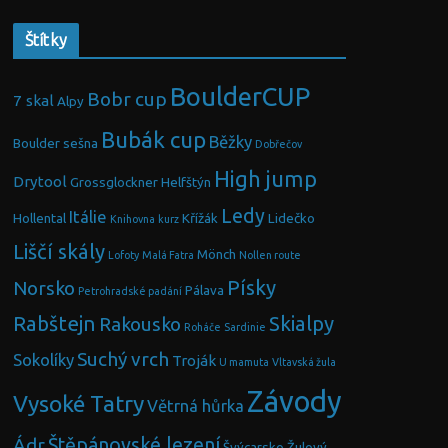
Štítky
BoulderCUP
Bobr cup
7 skal
Alpy
Bubák cup
Běžky
Boulder sešna
Dobřečov
High jump
Drytool
Grossglockner
Helfštýn
Ledy
Itálie
Hollental
Křížák
Lidečko
Knihovna
kurz
Liščí skály
Mönch
Lofoty
Malá Fatra
Nollen route
Písky
Norsko
Pálava
Petrohradské padání
Rabštejn
Skialpy
Rakousko
Roháče
Sardinie
Suchý vrch
Sokolíky
Troják
U mamuta
Vltavská žula
Závody
Vysoké Tatry
Větrná hůrka
Ádr
Štěpánovské lezení
Švýcarsko
Žulový