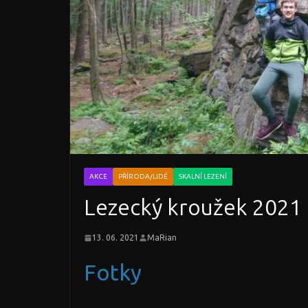
AKCE
PŘÍRODA/LIDÉ
SKALNÍ LEZENÍ
Lezecký kroužek 2021
13. 06. 2021
MaRian
Fotky