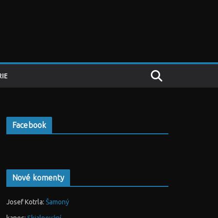
IE
Facebook
Nové komenty
Josef Kotrla
:
Šamoný