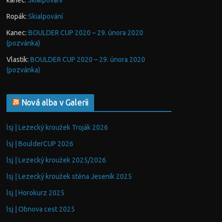
kanec
:
Skialpování
Ropák
:
Skialpování
Kanec
:
BOULDER CUP 2020 – 29. února 2020
(pozvánka)
Vlastik
:
BOULDER CUP 2020 – 29. února 2020
(pozvánka)
Nová alba v Galerii
lsj | Lezecký kroužek Troják 2026
lsj | BoulderCUP 2026
lsj | Lezecký kroužek 2025/2026
lsj | Lezecký kroužek stěna Jeseník 2025
lsj | Horokurz 2025
lsj | Obnova cest 2025