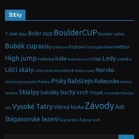
Štítky
BoulderCUP
Bobr cup
7 skal
Alpy
Boulder sešna
Bubák cup
Běžky
Drytool
Grossglockner
Helfštýn
Dobřečov
High jump
Ledy
Itálie
Hollental
Křížák
Lidečko
Knihovna
kurz
Liščí skály
Norsko
Mönch
Lofoty
Malá Fatra
Nollen route
Písky
Rabštejn
Rakousko
Pálava
Petrohradské padání
Roháče
Skialpy
Suchý vrch
Sokolíky
Troják
Sardinie
U mamuta
Vltavská
Závody
Vysoké Tatry
Ádr
Větrná hůrka
žula
Štěpánovské lezení
Švýcarsko
Žulový vrch