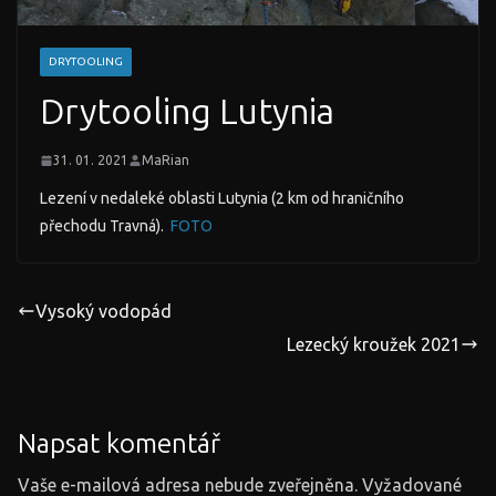
DRYTOOLING
Drytooling Lutynia
31. 01. 2021
MaRian
Lezení v nedaleké oblasti Lutynia (2 km od hraničního
přechodu Travná).
FOTO
Vysoký vodopád
Lezecký kroužek 2021
Napsat komentář
Vaše e-mailová adresa nebude zveřejněna.
Vyžadované