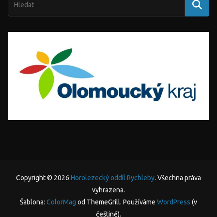
Copyright © 2026
Horolezecký oddíl Rychleby
. Všechna práva
vyhrazena.
Šablona:
ColorMag
od ThemeGrill. Používáme
WordPress
(v
češtině).