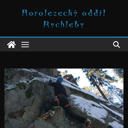
Přeskočit
Horolezecký oddíl
na
obsah
Rychleby