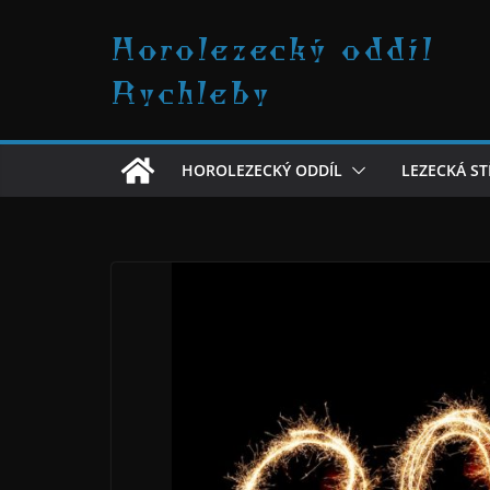
Přeskočit
Horolezecký oddíl
na
obsah
Rychleby
HOROLEZECKÝ ODDÍL
LEZECKÁ S