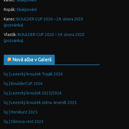
kanec
:
Skialpování
Ropák
:
Skialpování
Kanec
:
BOULDER CUP 2020 – 29. února 2020
(pozvánka)
Vlastik
:
BOULDER CUP 2020 – 29. února 2020
(pozvánka)
Nová alba v Galerii
lsj | Lezecký kroužek Troják 2026
lsj | BoulderCUP 2026
lsj | Lezecký kroužek 2025/2026
lsj | Lezecký kroužek stěna Jeseník 2025
lsj | Horokurz 2025
lsj | Obnova cest 2025