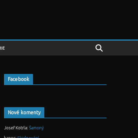
IE
Facebook
Nové komenty
Josef Kotrla
:
Šamoný