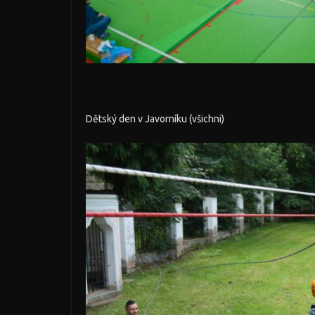
Dětský den v Javorníku (všichni)