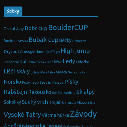
Štítky
BoulderCUP
Bobr cup
7 skal
Alpy
Bubák cup
Běžky
Boulder sešna
Dobřečov
High jump
Drytool
Grossglockner
Helfštýn
Ledy
Itálie
Hollental
Křížák
Lidečko
Knihovna
kurz
Liščí skály
Mönch
Lofoty
Malá Fatra
Nollen route
Písky
Norsko
Pálava
Petrohradské padání
Rabštejn
Skialpy
Rakousko
Roháče
Sardinie
Suchý vrch
Sokolíky
Troják
U mamuta
Vltavská žula
Závody
Vysoké Tatry
Větrná hůrka
Ádr
Štěpánovské lezení
Švýcarsko
Žulový