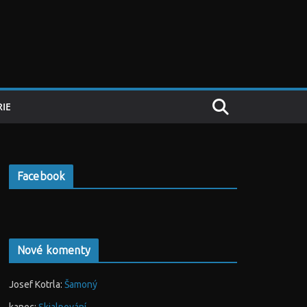
IE
Facebook
Nové komenty
Josef Kotrla
:
Šamoný