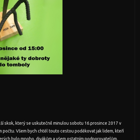
lší skok, který se uskutečnil minulou sobotu 16.prosince 2017 v
ém počtu.
Všem bych chtěl touto cestou poděkovat jak lidem, kteří
kterých bylo mnoho, divákům a všem ostatním podporovatelům.