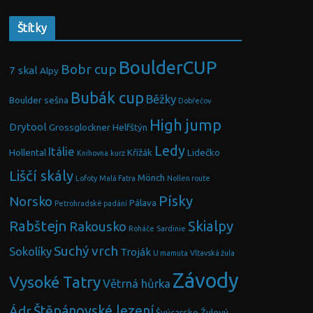
Štítky
BoulderCUP
Bobr cup
7 skal
Alpy
Bubák cup
Běžky
Boulder sešna
Dobřečov
High jump
Drytool
Grossglockner
Helfštýn
Ledy
Itálie
Hollental
Křížák
Lidečko
Knihovna
kurz
Liščí skály
Mönch
Lofoty
Malá Fatra
Nollen route
Písky
Norsko
Pálava
Petrohradské padání
Rabštejn
Skialpy
Rakousko
Roháče
Sardinie
Suchý vrch
Sokolíky
Troják
U mamuta
Vltavská žula
Závody
Vysoké Tatry
Větrná hůrka
Ádr
Štěpánovské lezení
Švýcarsko
Žulový