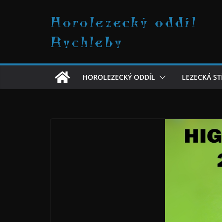
Přeskočit
Horolezecký oddíl
na
obsah
Rychleby
HOROLEZECKÝ ODDÍL
LEZECKÁ S