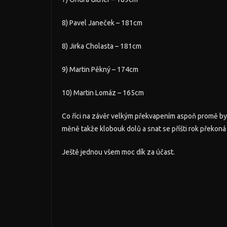
8) Pavel Janeček – 181cm
8) Jirka Cholasta – 181cm
9) Martin Pěkný – 174cm
10) Martin Lomáz – 165cm
Co říci na závěr velkým překvapením aspoň promě byl
měně takže klobouk dolů a snat se příšti rok překoná a
Ještě jednou všem moc dík za účast.