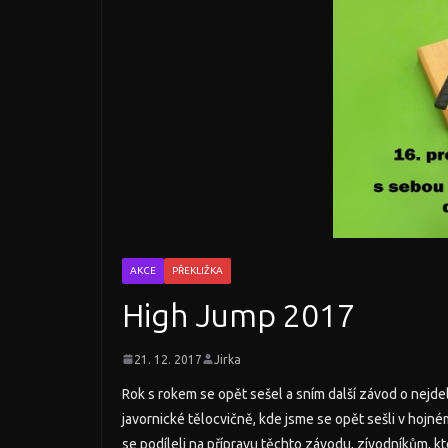
AKCE
PŘEKLIŽKA
High Jump 2017
21. 12. 2017
Jirka
Rok s rokem se opět sešel a sním další závod o nejde
javornické tělocvičně, kde jsme se opět sešli v hojn
se podíleli na přípravu těchto závodu, zívodníkům, 