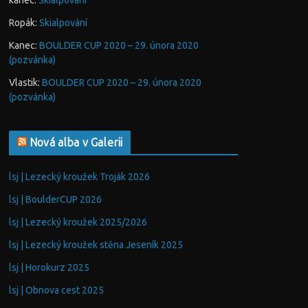
kanec
:
Skialpování
Ropák
:
Skialpování
Kanec
:
BOULDER CUP 2020 – 29. února 2020
(pozvánka)
Vlastik
:
BOULDER CUP 2020 – 29. února 2020
(pozvánka)
Nová alba v Galerii
lsj | Lezecký kroužek Troják 2026
lsj | BoulderCUP 2026
lsj | Lezecký kroužek 2025/2026
lsj | Lezecký kroužek stěna Jeseník 2025
lsj | Horokurz 2025
lsj | Obnova cest 2025