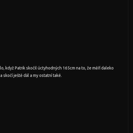
o, když Patrik skočil úctyhodných 165cm na to, že měří daleko
 skočí ještě dál a my ostatní také.