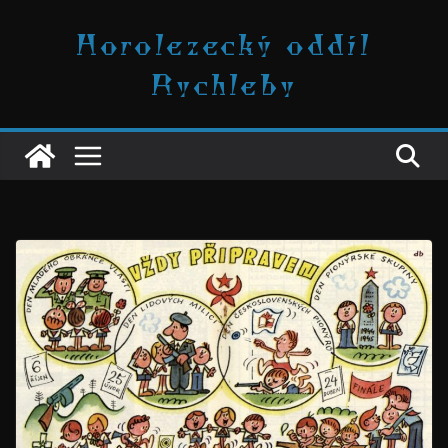
Přeskočit
Horolezecký oddíl
na
obsah
Rychleby