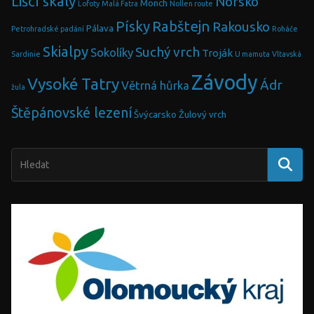
Liščí skály
Norsko
Mönch
Lofoty
Malá Fatra
Nollen route
Písky
Rabštejn
Rakousko
Pálava
Petrohradské padání
Roháče
Skialpy
Suchý vrch
Sokolíky
Troják
Sardinie
U mamuta
Vltavská
Závody
Vysoké Tatry
Ádr
Větrná hůrka
žula
Štěpánovské lezení
Švýcarsko
Žulový vrch