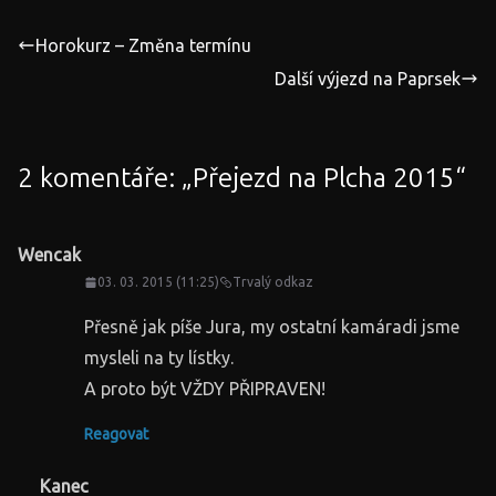
Horokurz – Změna termínu
Další výjezd na Paprsek
2 komentáře: „
Přejezd na Plcha 2015
“
Wencak
03. 03. 2015 (11:25)
Trvalý odkaz
Přesně jak píše Jura, my ostatní kamáradi jsme
mysleli na ty lístky.
A proto být VŽDY PŘIPRAVEN!
Reagovat
Kanec