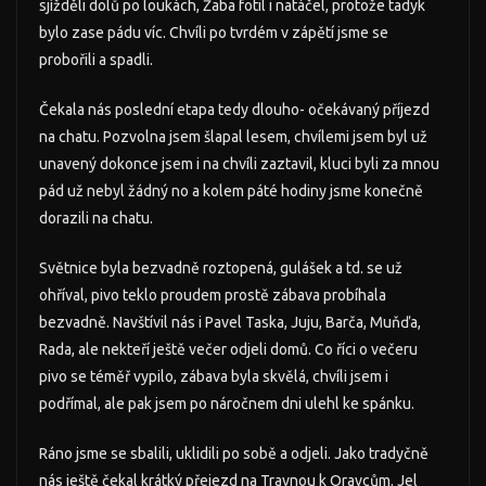
sjížděli dolů po loukách, Žaba fotil i natáčel, protože tadyk
bylo zase pádu víc. Chvíli po tvrdém v zápětí jsme se
probořili a spadli.
Čekala nás poslední etapa tedy dlouho- očekávaný příjezd
na chatu. Pozvolna jsem šlapal lesem, chvílemi jsem byl už
unavený dokonce jsem i na chvíli zaztavil, kluci byli za mnou
pád už nebyl žádný no a kolem páté hodiny jsme konečně
dorazili na chatu.
Světnice byla bezvadně roztopená, gulášek a td. se už
ohříval, pivo teklo proudem prostě zábava probíhala
bezvadně. Navštívil nás i Pavel Taska, Juju, Barča, Muňďa,
Rada, ale nekteří ještě večer odjeli domů. Co říci o večeru
pivo se téměř vypilo, zábava byla skvělá, chvíli jsem i
podřímal, ale pak jsem po náročnem dni ulehl ke spánku.
Ráno jsme se sbalili, uklidili po sobě a odjeli. Jako tradyčně
nás ještě čekal krátký přejezd na Travnou k Oravcům. Jel