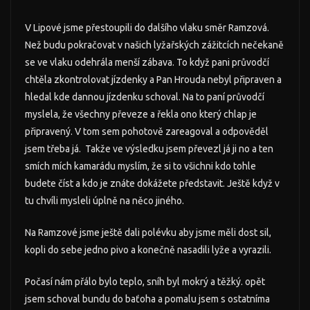
V Lipové jsme přestoupili do dalšího vlaku směr Ramzová.
Než budu pokračovat v našich lyžařských zážitcích nečekaně
se ve vlaku odehrála menší zábava. To když pani průvodčí
chtěla zkontrolovat jízdenky a Pan Hrouda nebyl připraven a
hledal kde dannou jízdenku schoval. Na to paní průvodčí
myslela, že všechny převeze a řekla ono který chlap je
připravený. V tom sem pohotově zareagoval a odpověděl
jsem třeba já. Takže ve výsledku jsem převezl já ji no a ten
smích mích kamarádu myslím, že si to všichni kdo tohle
budete číst a kdo je znáte dokážete představit. Ještě když v
tu chvíli mysleli úplně na něco jiného.
Na Ramzové jsme ještě dali polévku aby jsme měli dost sil,
kopli do sebe jedno pivo a konečně nasadili lyže a vyrazili.
Počasí nám přálo bylo teplo, sníh byl mokrý a těžký. opět
jsem schoval bundu do baťoha a pomalu jsem s ostatníma