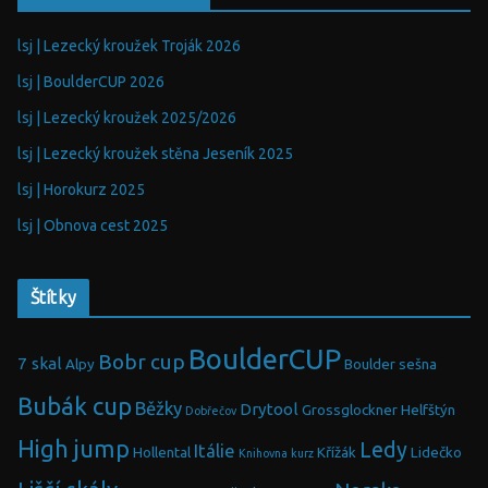
lsj | Lezecký kroužek Troják 2026
lsj | BoulderCUP 2026
lsj | Lezecký kroužek 2025/2026
lsj | Lezecký kroužek stěna Jeseník 2025
lsj | Horokurz 2025
lsj | Obnova cest 2025
Štítky
BoulderCUP
Bobr cup
7 skal
Alpy
Boulder sešna
Bubák cup
Běžky
Drytool
Grossglockner
Helfštýn
Dobřečov
High jump
Ledy
Itálie
Hollental
Křížák
Lidečko
Knihovna
kurz