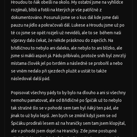
Hroudou to ňák obešli na okolo. My ostatní jsme na vyhlídce
rozjímali, blbli a fotili na kterých je vše patříčně z
dokumentováno. Posunuli jsme se o kus dál kde jsme dali
pauzu na jídlo a pokračovali dál. Lukese a Hroudu jsme už po
té co jsme se opět rozjeli už neviděli, ale to se během naši
výpravy dalo čekat, že někde prásknou do zaječích. Na
břidličnou to nebylo ani daleko, ale nebylo to ani blízko, ale
jsme si mákli aspoň já. Pádu přibívalo, protože sníh byl zmrzlý
místama člověk jel po tvrdém a následně se probořil a nebo
se vněm nedalo při sjezdech plužit a ustát to takže
následoval další pád.
Popisovat všechny pády to by bylo na dlouho a ani si všechny
nemohu pamatovat, ale od Břidličné po Špičák už to nebylo
tak strašné šlo se v pohodě sem tam byl ňáký ten pád, ale
jinak to už bylo lepší. Jen bych se zmínil když jsem se od
Špičáku prodírali lesem až na hraničky sem tam jsem klopýtal,
ale v pohodě jsem dojel na Hraničky. Zde jsme postupně