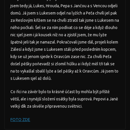
jsem tedy já, Lukes, Hrouda, Pepa s Jančou a s Vencou odjeli
domů. Já jsem s Lukesem odjel na lyžích a Peťa chvíli jel pak
za Reslovým křížem se na chvíli ztratil tak jsme s Lukesem na
něho počkali. Šel se za ním podívat co se děje a když dlouho
nic sjel jsem i já kousek níž no a zjistil jsem, že mu lyže
špatně jeli tak je namazal. Pokračovali jsme dál, projeli kolem
Zálesí a když jsme s Lukesem stáli před posledním kopcem,
kdy se už jenom sjede k Oravcům zase nic. Za chvíli Peťa
došel pěšky poňevadž si zlomil hůlku a i když měl tři tak se
na to vykašlal sbalil lyže a šel pěšky až k Oravcům. Já jsem to
s Lukesem sjel až dolů.
Co říci na závěr bylo to krásné účast by mohla být příště
větší, ale i nynější složení osátky byla suprová. Pepovi a Janě
velký dík za skvěle připravenou světnici.
FOTO ZDE