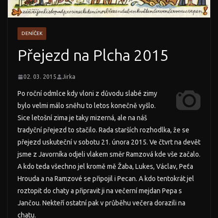
DENÍČEK
Přejezd na Plcha 2015
02. 03. 2015
Jirka
Po roční odmlce kdy vloni z důvodu slabé zimy
bylo velmi málo sněhu to letos konečně vyšlo.
Sice letošní zima je taky mizerná, ale na náš
tradyční přejezd to stačilo. Rada starších rozhodlka, že se
přejezd uskuteční v sobotu 21. února 2015. Ve čtvrt na devět
jsme z Javorníka odjeli vlakem směr Ramzová kde vše začalo.
A kdo teda všechno jel kromě mě Žaba, Lukes, Václav, Peťa
Hrouda a na Ramzové se připojil i Pecan. A kdo tentokrát jel
roztopit do chaty a připravit ji na večerní mejdan Pepa s
Jančou. Nekteří ostatní pak v průběhu večera dorazili na
chatu.