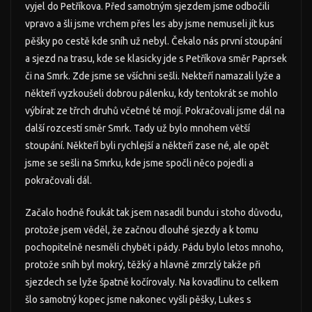
vyjel do Petříkova. Před samotným sjezdem jsme odbočili
vpravo a šli jsme vrchem přes les aby jsme nemuseli jít kus
pěšky po cestě kde sníh už nebyl. Čekalo nás první stoupání
a sjezd na trasu, kde se klasicky jde s Petříkova směr Paprsek
či na Smrk. Zde jsme se všíchni sešli. Nekteří namazali lyže a
někteří vyzkoušeli dobrou pálenku, kdy tentokrát se mohlo
výbírat ze třrch druhů včetné té mojí. Pokračovali jsme dál na
další rozcestí směr Smrk. Tady už bylo mnohem větší
stoupání. Někteří byli rychlejší a někteří zase né, ale opět
jsme se sešli na Smrku, kde jsme spočli něco pojedli a
pokračovali dál.
Začalo hodně foukát tak jsem nasadil bundu i stoho důvodu,
protože jsem věděl, že začnou dlouhé sjezdy a k tomu
pochopitelně nesměli chybět i pády. Pádu bylo letos mnoho,
protože sníh byl mokrý, těžký a hlavně zmrzlý takže při
sjezdech se lyže špatně kočírovaly. Na kovadlinu to celkem
šlo samotný kopec jsme nakonec vyšli pěšky, Lukes s