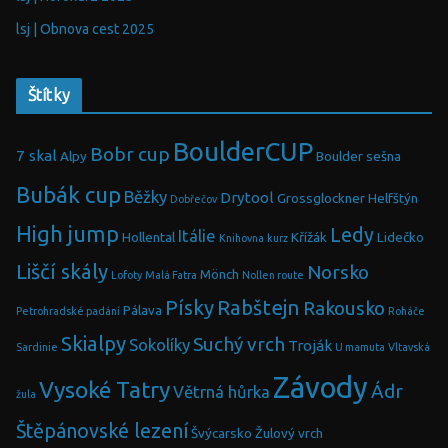
lsj | Obnova cest 2025
Štítky
BoulderCUP
Bobr cup
7 skal
Alpy
Boulder sešna
Bubák cup
Běžky
Drytool
Grossglockner
Helfštýn
Dobřečov
High jump
Ledy
Itálie
Hollental
Křížák
Lidečko
Knihovna
kurz
Liščí skály
Norsko
Mönch
Lofoty
Malá Fatra
Nollen route
Písky
Rabštejn
Rakousko
Pálava
Petrohradské padání
Roháče
Skialpy
Suchý vrch
Sokolíky
Troják
Sardinie
U mamuta
Vltavská
Závody
Vysoké Tatry
Ádr
Větrná hůrka
žula
Štěpánovské lezení
Švýcarsko
Žulový vrch