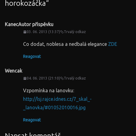
horokozáčka
“
Kanec
Autor příspěvku
03. 06. 2013 (13:37)
Trvalý odkaz
Co dodat, noblesa a nedbalá elegance
ZDE
Reagovat
Wencak
04. 06. 2013 (21:10)
Trvalý odkaz
Vzpomínka na lanovku:
http://lsj.rajce.idnes.cz/7_skal_-
_lanovka/#01052010016.jpg
Reagovat
Napsat komentář