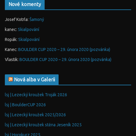
Nové komenty
Josef Kotrla
:
Šamoný
kanec
:
Skialpování
Ropák
:
Skialpování
Kanec
:
BOULDER CUP 2020 – 29. února 2020 (pozvánka)
Vlastik
:
BOULDER CUP 2020 – 29. února 2020 (pozvánka)
Nová alba v Galerii
lsj | Lezecký kroužek Troják 2026
lsj | BoulderCUP 2026
lsj | Lezecký kroužek 2025/2026
lsj | Lezecký kroužek stěna Jeseník 2025
lsj | Horokurz 2025