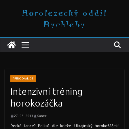
Přeskočit
Horolezecký oddíl
na
obsah
Rychleby
PŘÍRODA/LIDÉ
Intenzivní tréning
horokozáčka
27. 05. 2013
Kanec
Řecké tance? Polka?
Ale kdeže. Ukrajinský horokožáček!