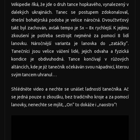
Wikipedie říká, že jde o druh tance hopkavého, vynalezený v
dalekých ukrajinách. Tanec se postupem zdokonaloval,
dnešní bohatýrská podoba je velice náročná. Dvoučtvrťový
takt byl zachován, avšak tempo je 5x – 8x rychlejší. K jejímu
zkoušení je potřeba sestrojit nejméně za pomocí 8 lidí
lanovku. Náročnější varianta je lanovka do „zatáčky“.
Tanečníci jsou velice vážení lidé, jejich odvaha a fyzická
kondice je obdivuhodná. Tance končívají v růžových
altáncích, kde je již tanečník očekáván svou nápadnicí, kterou
svým tancem uhranul…
Shlédněte video a nechte se unášet ladností tanečníka. Ač
se jedná pouze o zkoušku, bez tradičního kroje a za pomocí
lanovky, nenechte se mýlit, „On“ to dokáže i „naostro“!