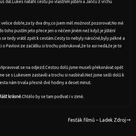
kus dál.Lukes natáhl cestu po vlastním jištění a Janču z vrchu
at velice dobře,za ty dva dny,co jsem měl možnost pozorovat.No mě
o toho pustím jeto přece jen o něčem jiném než když je jištění
 se tedy vrátil zpět k cestám.Cesty to nebyly náročné,byly pěkné a
i o Pavlovi ze začátku si trochu pobrukoval,že to asi nedá,že je to
ty připravovat se na odjezd.Cestou dolů jsme museli překonávat opět
e se s Lukesem zastavili a trochu si nasbírali.Než jsme sešli dolů k
Cesta nám trvala přesně dvě hodiny a deset minut.
lášť krásné
.Chtělo by se tam podívat i v zimě.
Fesťák filmů – Ladek Zdroj