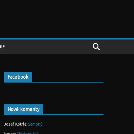
IE
Facebook
Nové komenty
Josef Kotrla
:
Šamoný