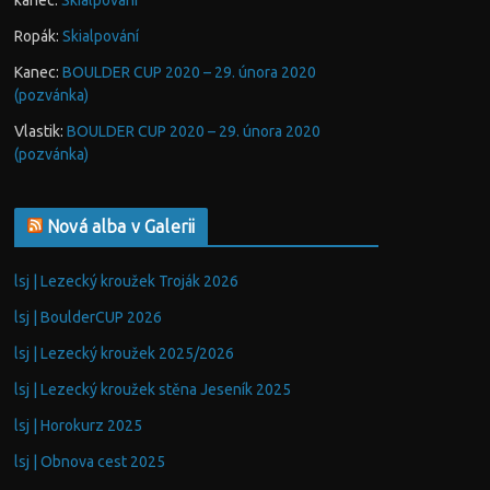
kanec
:
Skialpování
Ropák
:
Skialpování
Kanec
:
BOULDER CUP 2020 – 29. února 2020
(pozvánka)
Vlastik
:
BOULDER CUP 2020 – 29. února 2020
(pozvánka)
Nová alba v Galerii
lsj | Lezecký kroužek Troják 2026
lsj | BoulderCUP 2026
lsj | Lezecký kroužek 2025/2026
lsj | Lezecký kroužek stěna Jeseník 2025
lsj | Horokurz 2025
lsj | Obnova cest 2025