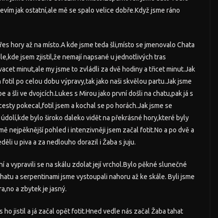
evím jak ostatní,ale mě se spalo velice dobře.Když jsme ráno
 přes hory až na místo.A kde jsme teda šli,místo se jmenovalo Chata
e,kde jsem zjistil,že nemají napsané u jednotlivých tras
dvacet minut,ale my jsme to zvládli za dvě hodiny a třicet minut.Jak
m fotil po celou dobu výpravy,tak jako naši skvělou partu.Jak jsme
 a šli ve dvojcích.Lukes s Mirou jako první došli na chatu,pak já s
sty pokecal,fotil jsem a kochal se po horách.Jak jsme se
é údolí,kde bylo široko daleko vidět na překrásné hory,které byly
mě nejpěknější pohled i intenzivněji jsem začal fotit.No a po dvě a
ěli u piva a za nedlouho dorazil i Žaba s juju.
ení a vypravili se na skálu zdolat její vrchol.Bylo pěkné slunečné
hatu a serpentinami jsme vystoupali nahoru až ke skále. Byli jsme
ra,no a zbytek je jasný.
 ho jistil a já začal opět fotit.Hned vedle nás začal Žaba tahat