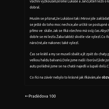
všichni vyzkoušeli,kromě Lukáše a Janči,kteří lezli o 
dobral.
Musím se přiznat,že Lukášovi tak i Mirovi jde zaklád
se ještě do toho moc nechce,ale určitě se postupně d
přímo ve skále.Jak se říká všechno má svůj čas.Abych
dobře se mi lezlo.Žaba taktéž skvěle vše vylezl.Co říc
náročné,ale nakonec také vylezl.
Čas se krátil a my se museli sbalit a jít zpět do cha
velkou haldu balvanů.Dole jsme našli i borůvčí,kde jsm
autu pořádně jsme se na chatě najedli a šupali dolů.
Co říci na závěr nebylo to krásné jak říkávám,ale
obzv
Pradědova 100