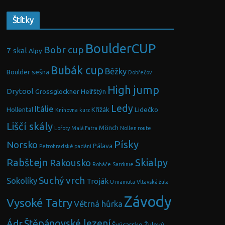
Štítky
BoulderCUP
Bobr cup
7 skal
Alpy
Bubák cup
Běžky
Boulder sešna
Dobřečov
High jump
Drytool
Grossglockner
Helfštýn
Ledy
Itálie
Hollental
Křížák
Lidečko
Knihovna
kurz
Liščí skály
Mönch
Lofoty
Malá Fatra
Nollen route
Písky
Norsko
Pálava
Petrohradské padání
Rabštejn
Skialpy
Rakousko
Roháče
Sardinie
Suchý vrch
Sokolíky
Troják
U mamuta
Vltavská žula
Závody
Vysoké Tatry
Větrná hůrka
Ádr
Štěpánovské lezení
Švýcarsko
Žulový