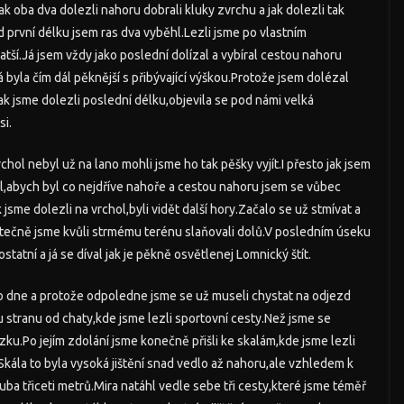
 jak oba dva dolezli nahoru dobrali kluky zvrchu a jak dolezli tak
ed první délku jsem ras dva vyběhl.Lezli jsme po vlastním
kratší.Já jsem vždy jako poslední dolízal a vybíral cestou nahoru
erá byla čím dál pěknější s přibývající výškou.Protože jsem dolézal
Jak jsme dolezli poslední délku,objevila se pod námi velká
si.
chol nebyl už na lano mohli jsme ho tak pěšky vyjít.I přesto jak jsem
ezl,abych byl co nejdříve nahoře a cestou nahoru jsem se vůbec
jsme dolezli na vrchol,byli vidět další hory.Začalo se už stmívat a
ástečně jsme kvůli strmému terénu slaňovali dolů.V posledním úseku
statní a já se díval jak je pěkně osvětlenej Lomnický štít.
 dne a protože odpoledne jsme se už museli chystat na odjezd
 stranu od chaty,kde jsme lezli sportovní cesty.Než jsme se
zku.Po jejím zdolání jsme konečně přišli ke skalám,kde jsme lezli
.Skála to byla vysoká jištění snad vedlo až nahoru,ale vzhledem k
a třiceti metrů.Mira natáhl vedle sebe tři cesty,které jsme téměř