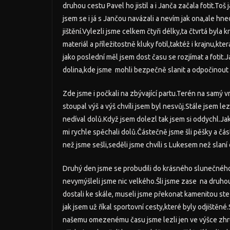
druhou cestu Pavel ho jistil a i Janča začala fotit.Toš
jsem se i já s Jančou navázali a nevím jak ona,ale hn
jištění.Vylezli jsme celkem čtyři délky,ta čtvrtá byla 
materiál a příležitostně kluky fotil,taktéž i krajnu,kt
jako poslední měl jsem dost času se rozjímat a fotit.
dolina,kde jsme mohli bezpečně slanit a odpočinout 
Zde jsme i počkali na zbývající partu.Terén na samý vr
stoupal výš a výš chvíli jsem byl nesvůj.Stále jsem l
nedíval dolů.Když jsem dolezl tak jsem si oddychl.Jak 
mi rychle spěchali dolů.Částečně jsme šli pěšky a č
než jsme sešli,seděli jsme chvíli s Lukesem než slaní o
Druhý den jsme se probudili do krásného slunečného
nevymýšleli jsme nic velkého.Šli jsme zase na druhou
dostali ke skále, museli jsme překonat kamenitou ste
jak jsem už říkal sportovní cesty,které byly odjištěné
našemu omezenému času jsme lezli jen ve výšce zhrub