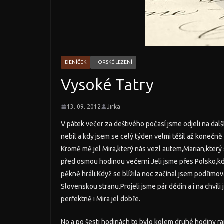
DENÍČEK
HORSKÉ LEZENÍ
Vysoké Tatry
13. 09. 2012
Jirka
V pátek večer za deštivého počasí jsme odjeli na dalš
nebil a kdy jsem se celý týden velmi těšil až konečn
Kromě mě jel Mira,který nás vezl autem,Marian,který 
před osmou hodinou večerní.Jeli jsme přes Polsko,kde 
pěkně hráli.Když se blížila noc začínal jsem podřimov
Slovenskou stranu.Projeli jsme pár dědin a i na chvíli
perfektně i Mira jel dobře.
No a po šesti hodinách to bylo kolem druhé hodiny ra