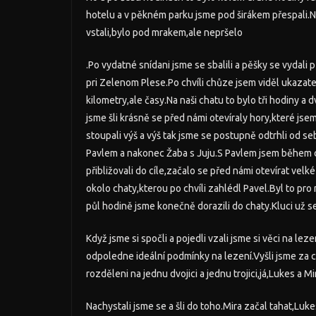
hotelu a v pěkném parku jsme pod širákem přespali.N
vstali,bylo pod mrakem,ale nepršelo
.Po vydatné snídani jsme se sbalili a pěšky se vydali
pri Zelenom Plese.Po chvíli chůze jsem viděl ukazatel
kilometry,ale časy.Na naši chatu to bylo tři hodiny a 
jsme šli krásně se před námi otevíraly hory,které jse
stoupali výš a výš tak jsme se postupně odtrhli od sebe
Pavlem a nakonec Žaba s Juju.S Pavlem jsem během ce
přibližovali do cíle,začalo se před námi otevírat velk
okolo chaty,kterou po chvíli zahlédl Pavel.Byl to pro 
půl hodině jsme konečně dorazili do chaty.Kluci už sed
Když jsme si spočli a pojedli vzali jsme si věci na lez
odpoledne ideální podmínky na lezení.Vyšli jsme za c
rozděleni na jednu dvojici a jednu trojici,já,Lukes a Mi
Nachystali jsme se a šli do toho.Mira začal tahat,Lukes