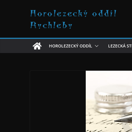
Přeskočit
Horolezecký oddíl
na
obsah
Rychleby
HOROLEZECKÝ ODDÍL
LEZECKÁ S