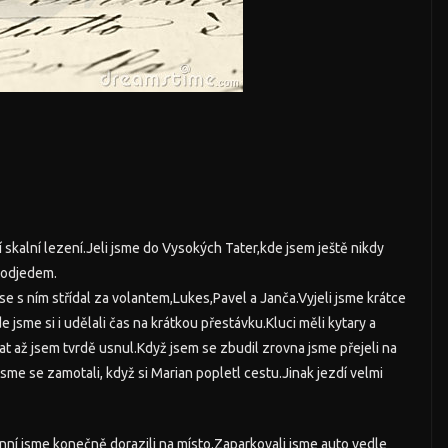
í skalní lezení.Jeli jsme do Vysokých Tater,kde jsem ještě nikdy
ě odjedem.
se s ním střídal za volantem,Lukes,Pavel a Janča.Vyjeli jsme krátce
jsme si i udělali čas na krátkou přestávku.Kluci měli kytary a
at až jsem tvrdě usnul.Když jsem se zbudil zrovna jsme přejeli na
 jsme se zamotali, když si Marian popletl cestu.Jinak jezdí velmi
nní jsme konečně dorazili na místo.Zaparkovali jsme auto vedle