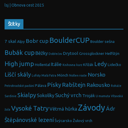
lsj | Obnova cest 2025
Štítky
BoulderCUP
Bobr cup
7 skal
Alpy
Boulder sešna
Bubák cup
Běžky
Drytool
Grossglockner
Helfštýn
Dobřečov
High jump
Ledy
Itálie
Hollental
Křížák
Lidečko
Knihovna
kurz
Liščí skály
Norsko
Mönch
Lofoty
Malá Fatra
Nollen route
Písky
Rabštejn
Rakousko
Pálava
Petrohradské padání
Roháče
Skialpy
Suchý vrch
Sokolíky
Troják
Sardinie
U mamuta
Vltavská
Závody
Vysoké Tatry
Ádr
Větrná hůrka
žula
Štěpánovské lezení
Švýcarsko
Žulový vrch