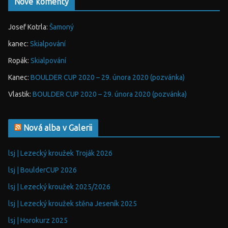
Nové komenty
Josef Kotrla
:
Šamoný
kanec
:
Skialpování
Ropák
:
Skialpování
Kanec
:
BOULDER CUP 2020 – 29. února 2020 (pozvánka)
Vlastik
:
BOULDER CUP 2020 – 29. února 2020 (pozvánka)
Nová alba v Galerii
lsj | Lezecký kroužek Troják 2026
lsj | BoulderCUP 2026
lsj | Lezecký kroužek 2025/2026
lsj | Lezecký kroužek stěna Jeseník 2025
lsj | Horokurz 2025