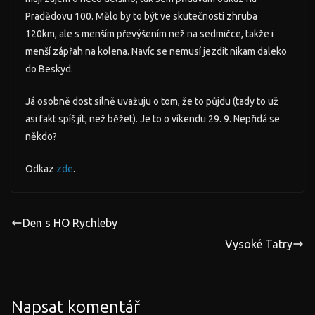
Pradědovu 100. Mělo by to být ve skutečnosti zhruba
120km, ale s menším převýšením než na sedmičce, takže i
menší zápřah na kolena. Navíc se nemusí jezdit nikam daleko
do Beskyd.
Já osobně dost silně uvažuju o tom, že to půjdu (tady to už
asi fakt spíš jít, než běžet). Je to o víkendu 29. 9. Nepřidá se
někdo?
Odkaz
zde
.
Den s HO Rychleby
Vysoké Tatry
Napsat komentář