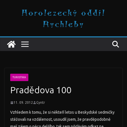
Přeskočit
Horolezecký oddíl
na
obsah
Rychleby
TURISTIKA
Pradědova 100
11. 09. 2012
Gyntr
Vzhledem k tomu, že si někteří letos u Beskydské sedmičky
stěžovali na vzdálenost, usoudil jsem, že pravděpodobně
mají zájem o něco delšího, tak sem přidávám odkaz na