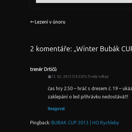
Lezení v únoru
2 komentáře: „
Winter Bubák CUP
trenér Drtičů
15. 02. 2012 (10:22)
Trvalý odkaz
čas hry 2:50 – hráč s dresem č. 19 – uk
zaklepání o led přihrávku nedostává!!!
Reagovat
Pingback:
BUBAK CUP 2013 | HO Rychleby