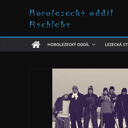
Přeskočit
Horolezecký oddíl
na
obsah
Rychleby
HOROLEZECKÝ ODDÍL
LEZECKÁ S