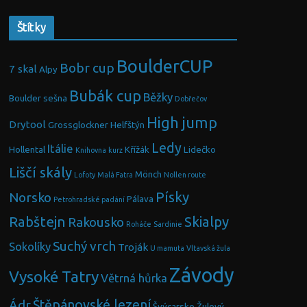
Štítky
BoulderCUP
Bobr cup
7 skal
Alpy
Bubák cup
Běžky
Boulder sešna
Dobřečov
High jump
Drytool
Grossglockner
Helfštýn
Ledy
Itálie
Hollental
Křížák
Lidečko
Knihovna
kurz
Liščí skály
Mönch
Lofoty
Malá Fatra
Nollen route
Písky
Norsko
Pálava
Petrohradské padání
Rabštejn
Skialpy
Rakousko
Roháče
Sardinie
Suchý vrch
Sokolíky
Troják
U mamuta
Vltavská žula
Závody
Vysoké Tatry
Větrná hůrka
Ádr
Štěpánovské lezení
Švýcarsko
Žulový