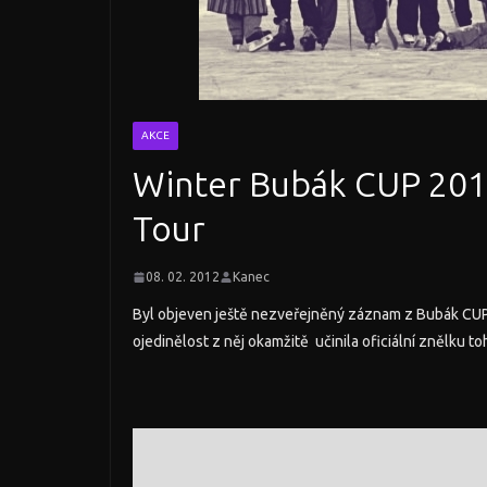
AKCE
Winter Bubák CUP 2012
Tour
08. 02. 2012
Kanec
Byl objeven ještě nezveřejněný záznam z Bubák CUPu 
ojedinělost z něj okamžitě učinila oficiální znělku to