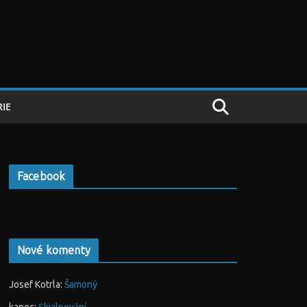
IE
Facebook
Nové komenty
Josef Kotrla
:
Šamoný