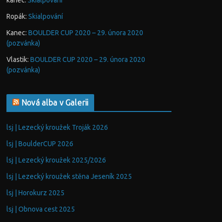
kanec
:
Skialpování
Ropák
:
Skialpování
Kanec
:
BOULDER CUP 2020 – 29. února 2020
(pozvánka)
Vlastik
:
BOULDER CUP 2020 – 29. února 2020
(pozvánka)
Nová alba v Galerii
lsj | Lezecký kroužek Troják 2026
lsj | BoulderCUP 2026
lsj | Lezecký kroužek 2025/2026
lsj | Lezecký kroužek stěna Jeseník 2025
lsj | Horokurz 2025
lsj | Obnova cest 2025