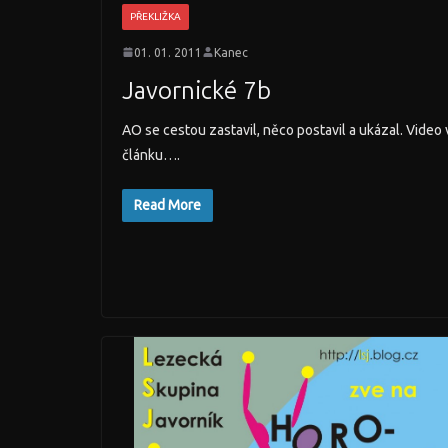
PŘEKLIŽKA
01. 01. 2011
Kanec
Javornické 7b
AO se cestou zastavil, něco postavil a ukázal. Video 
článku….
Read More