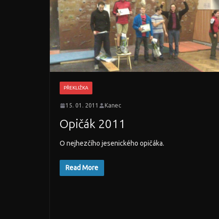
PŘEKLIŽKA
15. 01. 2011
Kanec
Opičák 2011
O nejhezčího jesenického opičáka.
Read More