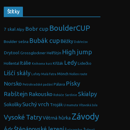
Štítky
BoulderCUP
Bobr cup
7 skal
Alpy
Bubák cup
Běžky
Boulder sešna
Dobřečov
High jump
Drytool
Grossglockner
Helfštýn
Ledy
Itálie
Hollental
Křížák
Lidečko
Knihovna
kurz
Liščí skály
Mönch
Lofoty
Malá Fatra
Nollen route
Písky
Norsko
Pálava
Petrohradské padání
Rabštejn
Skialpy
Rakousko
Roháče
Sardinie
Suchý vrch
Sokolíky
Troják
U mamuta
Vltavská žula
Závody
Vysoké Tatry
Větrná hůrka
Ádr
Štěpánovské lezení
Švýcarsko
Žulový