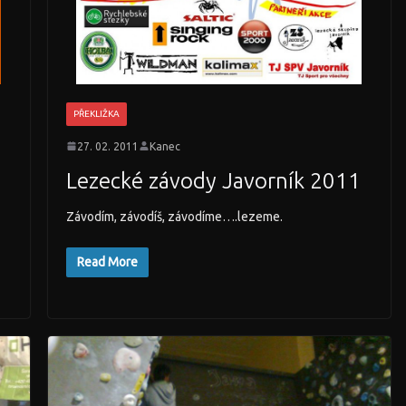
PŘEKLIŽKA
27. 02. 2011
Kanec
Lezecké závody Javorník 2011
Závodím, závodíš, závodíme….lezeme.
Read More