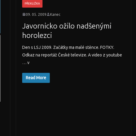
PŘEKLIŽKA
09. 05. 2009
Kanec
Javornicko ožilo nadšenými
horolezci
Den s LSJ 2009. Začátky ma malé stěnce. FOTKY.
Odkaz na reportáž České televize. A video z youtube
… v
Read More