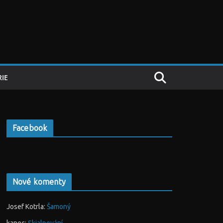
IE
Facebook
Nové komenty
Josef Kotrla
:
Šamoný