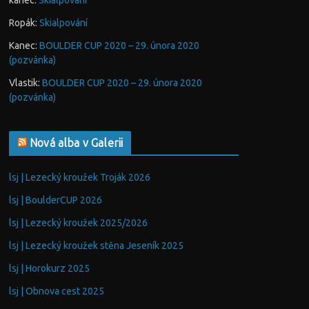
kanec
:
Skialpování
Ropák
:
Skialpování
Kanec
:
BOULDER CUP 2020 – 29. února 2020
(pozvánka)
Vlastik
:
BOULDER CUP 2020 – 29. února 2020
(pozvánka)
Nová alba v Galerii
lsj | Lezecký kroužek Troják 2026
lsj | BoulderCUP 2026
lsj | Lezecký kroužek 2025/2026
lsj | Lezecký kroužek stěna Jeseník 2025
lsj | Horokurz 2025
lsj | Obnova cest 2025