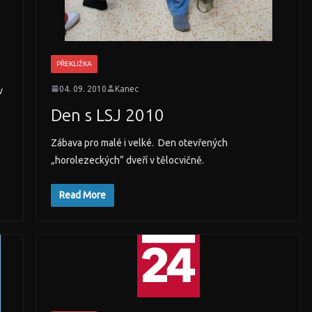
PŘEKLIŽKA
04. 09. 2010
Kanec
v
Den s LSJ 2010
Zábava pro malé i velké. Den otevřených
„horolezeckých“ dveří v tělocvičně.
Read More