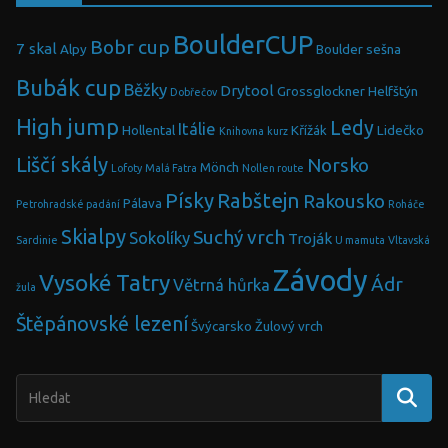
BoulderCUP
Bobr cup
7 skal
Alpy
Boulder sešna
Bubák cup
Běžky
Drytool
Grossglockner
Helfštýn
Dobřečov
High jump
Ledy
Itálie
Hollental
Křížák
Lidečko
Knihovna
kurz
Liščí skály
Norsko
Mönch
Lofoty
Malá Fatra
Nollen route
Písky
Rabštejn
Rakousko
Pálava
Petrohradské padání
Roháče
Skialpy
Suchý vrch
Sokolíky
Troják
Sardinie
U mamuta
Vltavská
Závody
Vysoké Tatry
Ádr
Větrná hůrka
žula
Štěpánovské lezení
Švýcarsko
Žulový vrch