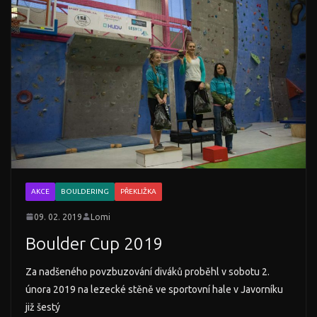
AKCE
BOULDERING
PŘEKLIŽKA
09. 02. 2019
Lomi
Boulder Cup 2019
Za nadšeného povzbuzování diváků proběhl v sobotu 2.
února 2019 na lezecké stěně ve sportovní hale v Javorníku
již šestý