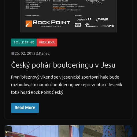
BOULDERING
PŘEKLIŽKA
25. 02. 2019
Kanec
Český pohár boulderingu v Jesu
První březnový víkend se v jesenické sportovní hale bude
rozhodovat o národní boulderingové reprezentaci. Jeseník
totiž hostí Rock Point Český
Read More