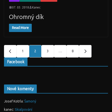
07. 03. 2018
Kanec
Ohromný dík
Read More
Stránkování
1
2
3
…
8
příspěvků
Facebook
Nové komenty
Josef Kotrla
:
Šamoný
kanec
:
Skialpování