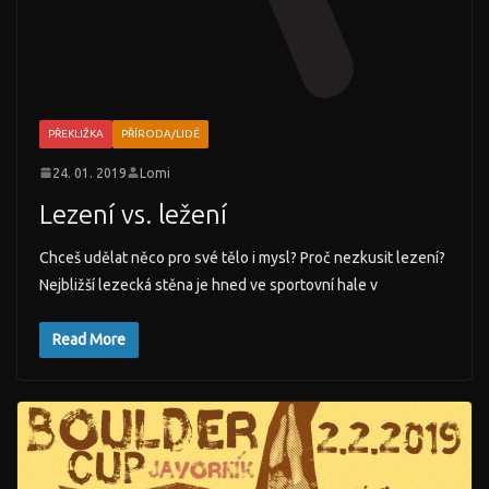
PŘEKLIŽKA
PŘÍRODA/LIDÉ
24. 01. 2019
Lomi
Lezení vs. ležení
Chceš udělat něco pro své tělo i mysl? Proč nezkusit lezení?
Nejbližší lezecká stěna je hned ve sportovní hale v
Read More