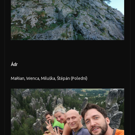
Ádr
MaRian, Wenca, Miluška, Štěpán (Polední)