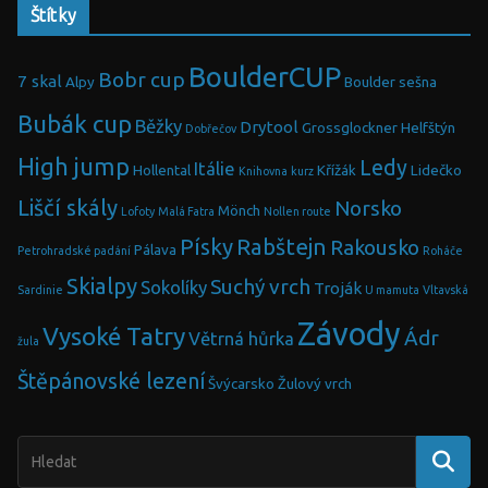
Štítky
BoulderCUP
Bobr cup
7 skal
Alpy
Boulder sešna
Bubák cup
Běžky
Drytool
Grossglockner
Helfštýn
Dobřečov
High jump
Ledy
Itálie
Hollental
Křížák
Lidečko
Knihovna
kurz
Liščí skály
Norsko
Mönch
Lofoty
Malá Fatra
Nollen route
Písky
Rabštejn
Rakousko
Pálava
Petrohradské padání
Roháče
Skialpy
Suchý vrch
Sokolíky
Troják
Sardinie
U mamuta
Vltavská
Závody
Vysoké Tatry
Ádr
Větrná hůrka
žula
Štěpánovské lezení
Švýcarsko
Žulový vrch