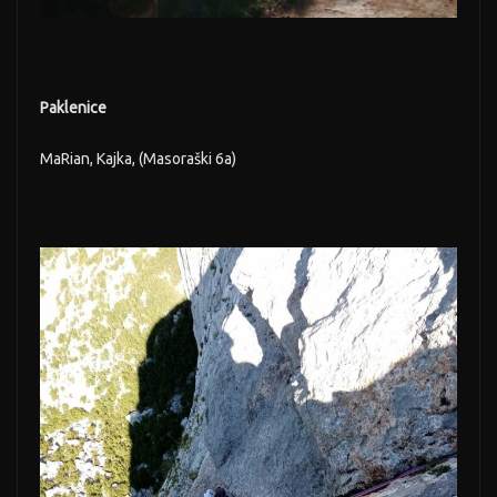
Paklenice
MaRian, Kajka, (Masoraški 6a)