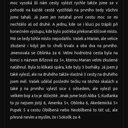
moc vysoká šli nám cesty vylézt rychle takže jsme se v
pohodě na každé cestě vystřídali na prvního tedy všichni
jsme tahali. Já jsem jen netahal první cestu moc se mi
nechtělo aš od druhé. A jednu, kde se i kluci po trápili při
konečném výstupu, kde bylo potřeba překonat klíčové místo.
Mě se tedy tohle místo nepodařilo. Vašek a Marian, ale velice
zkušeně i když jim to chvíli trvalo a oba dva na prvního.
Jmenovala se Oblinka za 6. Velmi hodnotná cesta byla na
konci s názvem Břízová za 5+, kterou Marian velmi zkušeně
natáhnul. Byla to klikatá spára, kde byly 3 borháky. Já jsem ji
také vylezl, ale na druhého takže vlastně 3 cesty na druhého
jsem měl. Vašek udělal poslední tečku na těchto skalách a
také ji na prvního vylezl sice s odsedem, ale vylezl po
velkém boji a to je důležité. Jinak jsme lezli Aliba 5, Kudlanka
to jsi nejsem jistý 6, Amerika 5+, Oblinka 6, Akedemická 5+
Pupek 5 a cestu Oblíbená nebo Neoblíbená to těť už, ale
přesně nevím a myslím, že i Sokolík za 4.