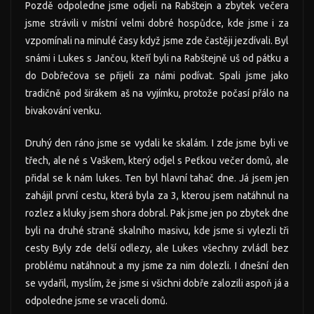
Pozdě odpoledne jsme odjeli na Rabštejn a zbytek večera
jsme strávili v místní velmi dobré hospůdce, kde jsme i za
vzpomínali na minulé časy když jsme zde častěji jezdívali. Byl
snámi i Lukes s Jančou, kteří byli na Rabštejně uš od pátku a
do Dobřečova se přijeli za námi podívat. Spali jsme jako
tradičně pod širákem aš na vyjímku, protože počasí přálo na
bivakování venku.
Druhý den ráno jsme se vydali ke skalám. I zde jsme byli ve
třech, ale né s Vaškem, který odjel s Peťkou večer domů, ale
přidal se k nám lukes. Ten byl hlavní tahač dne. Já jsem jen
zahájil první cestu, která byla za 3, kterou jsem natáhnul na
rozlez a kluky jsem shora dobral. Pak jsme jen po zbytek dne
byli na druhé straně skalního masivu, kde jsme si vylezli tři
cesty Byly zde delší odlezy, ale Lukes všechny zvládl bez
problému natáhnout a my jsme za nim dolezli. I dnešní den
se vydařil, myslím, že jsme si všichni dobře zalozili aspoň já a
odpoledne jsme se vraceli domů.