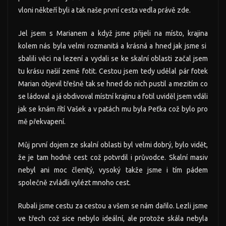
vloni někteří byli a tak naše první cesta vedla právě zde.
Jel jsem s Marianem a když jsme přijeli na místo, krajina
kolem nás byla velmi rozmanitá a krásná a hned jak jsme si
sbalili věci na lezení a vydali se ke skalní oblasti začal jsem
tu krásu našií země fotit. Cestou jsem tedy udělal pár fotek
Marian objevil třešně tak se hned do nich pustil a mezitím co
se ládoval a já obdivoval místní krajinu a fotil uviděl jsem vdáli
jak se knám řítí Vašek a v patách mu byla Peťka což bylo pro
mě překvapení.
Můj první dojem ze skalní oblasti byl velmi dobrý, bylo vidět,
že je tam hodně cest což potvrdil i průvodce. Skalní masiv
nebyl ani moc členitý, vysoký takže jsme i tím pádem
společně zvládli vylézt mnoho cest.
Rubali jsme cestu za cestou a všem se nám dařilo. Lezli jsme
ve třech což sice nebylo ideální, ale protože skála nebyla