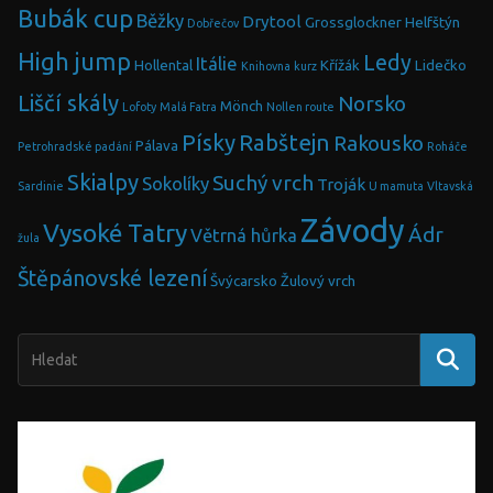
Bubák cup
Běžky
Drytool
Grossglockner
Helfštýn
Dobřečov
High jump
Ledy
Itálie
Hollental
Křížák
Lidečko
Knihovna
kurz
Liščí skály
Norsko
Mönch
Lofoty
Malá Fatra
Nollen route
Písky
Rabštejn
Rakousko
Pálava
Petrohradské padání
Roháče
Skialpy
Suchý vrch
Sokolíky
Troják
Sardinie
U mamuta
Vltavská
Závody
Vysoké Tatry
Ádr
Větrná hůrka
žula
Štěpánovské lezení
Švýcarsko
Žulový vrch