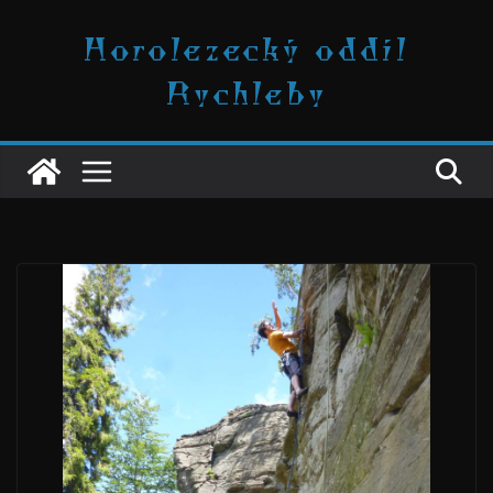
Přeskočit
Horolezecký oddíl
na
obsah
Rychleby