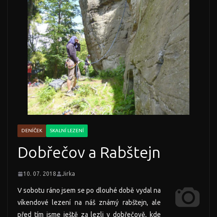
DENÍČEK
SKALNÍ LEZENÍ
Dobřečov a Rabštejn
10. 07. 2018
Jirka
V sobotu ráno jsem se po dlouhé době vydal na
víkendové lezení na náš známý rabštejn, ale
před tím jsme ještě za lezli v dobřečově, kde