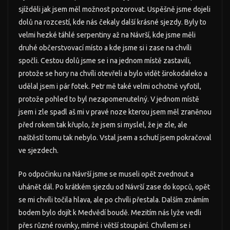
sjížděli jak jsem měl možnost pozorovat. Uspěšně jsme dojeli
dolů na rozcestí, kde nás čekaly další krásné sjezdy. Byly to
velmi hezké táhlé serpentiny až na Návrší, kde jsme měli
druhé občerstvovací místo a kde jsme si i zase na chvíli
spočli. Cestou dolů jsme se i na jednom místě zastavili,
protože se hory na chvíli otevřeli a bylo vidět širokodaleko a
udělal jsem i pár fotek. Petr mě také velmi ochotně vyfotil,
protože pohled to byl nezapomenutelný. V jednom místě
jsem i zle spadl aš mi v pravé noze kterou jsem měl zraněnou
před rokem tak křuplo, že jsem si myslel, že je zle, ale
naštěstí tomu tak nebylo. Vstal jsem a schutí jsem pokračoval
ve sjezdech.
Po odpočinku na Návrší jsme se museli opět zvednout a
uhánět dál. Po krátkém sjezdu od Návrší zase do kopců, opět
se mi chvíli točila hlava, ale po chvíli přestala. Dalším známím
bodem bylo dojít k Medvědí boudě. Mezitím nás lyže vedli
přes různé rovinky, mírné i větší stoupání. Chvílemi se i