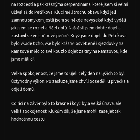
na rozcestí a pak krásnýma serpentinama, které jsem si velmi
užíval aš do Petříkova. Kluci měli trochu obavu když jeli
zamnou smykem jestli jsem se někde nevysekal když vyděli
jak jsem se rozjel a fičel dolů. Naštěstí jsem dobře dojel a
zastavil se ve sněhové peřině. Když jsme dojeli do Petříkova
bylo všude ticho, vše bylo krásně osvětlené i sjezdovky na
Ramzové mělo to své kouzlo dojet za tmy na Ramzovou, kde
jsme měli cíl.
Velká spokojenost, že jsme to ujeli celý den na lyžích to byl
úctyhodný výkon. Po zásluze jsme chvíli poseděli u pivečka a
odjeli domů.
Co říci na závěr bylo to krásné i když byla velká únava, ale
velká spokojenost. Klukům dík, že jsme mohli zase jet tak
hodnotnou cestu.