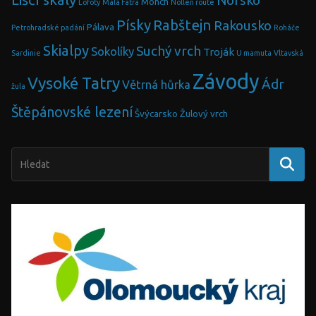
Norsko
Mönch
Lofoty
Malá Fatra
Nollen route
Písky
Rabštejn
Rakousko
Pálava
Petrohradské padání
Roháče
Skialpy
Suchý vrch
Sokolíky
Troják
Sardinie
U mamuta
Vltavská
Závody
Vysoké Tatry
Ádr
Větrná hůrka
žula
Štěpánovské lezení
Švýcarsko
Žulový vrch