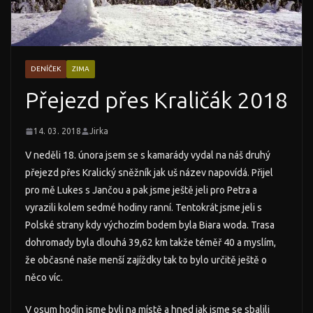
DENÍČEK
ZIMA
Přejezd přes Kraličák 2018
14. 03. 2018
Jirka
V neděli 18. února jsem se s kamarády vydal na náš druhý
přejezd přes Kralický sněžník jak uš název napovídá. Přijel
pro mě Lukes s Jančou a pak jsme ještě jeli pro Petra a
vyrazili kolem sedmé hodiny ranní. Tentokrát jsme jeli s
Polské strany kdy výchozím bodem byla Biara woda. Trasa
dohromady byla dlouhá 39,62 km takže téměř 40 a myslím,
že občasné naše menší zajíždky tak to bylo určitě ještě o
něco víc.
V osum hodin jsme byli na místě a hned jak jsme se sbalili