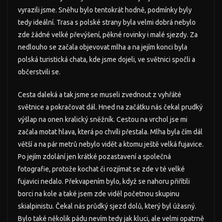
vyrazili jsme. Sněhu bylo tentokrát hodně, podmínky byly
tedy ideální. Trasa s polské strany byla velmi dobrá nebylo
zde žádné velké převýšení, pěkné rovinky i malé sjezdy. Za
nedlouho se začala objevovat mlha a na jejím konci byla
polská turistická chata, kde jsme dojeli, ve světnici spočli a
občerstvili se.
Cesta daleká a tak jsme se museli zvednout z vyhřáté
světnice a pokračovat dál. Hned na začátku nás čekal prudký
výšlap na onen kralický sněžník. Cestou na vrchol jse mi
začala motat hlava, která po chvíli přestala. Mlha byla čím dál
větší a na pár metrů nebylo vidět a ktomu ještě velká fujavice.
Po jejím zdolání jen krátké pozastavení a společná
fotografie, protože kochat či rozjímat se zde v té velké
fujavici nedalo. Překvapením bylo, když se nahoru přiřítili
borci na kole a také jsem zde viděl početnou skupinu
skialpinistu. Čekal nás průdký sjezd dolů, který byl úžasný.
Bylo také několik pádu nevím tedy jak kluci, ale velmi opatrně