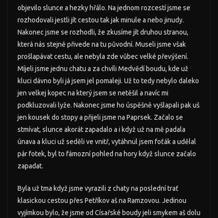
objevilo slunce a hezky hřálo. Na jednom rozcestí jsme se
rozhodovali jestli jít cestou tak jak minule a nebo jinudy.
Nakonec jsme se rozhodli, že zkusíme jít druhou stranou,
která nás stejně přivede na tu původní. Museli jsme však
prošlapávat cestu, ale nebyla zde vůbec velké převýšení.
Míjeli jsme jednu chatu a za chvíli Medvědí boudu, kde už
kluci dávno byli já jsem jel pomaleji. Už to tedy nebylo daleko
jen velkej kopec na který jsem se netěšil a navíc mi
podkluzovali lyže. Nakonec jsme ho úspěšně vyšlapali pak uš
jen kousek do stopy a přijeli jsme na Paprsek. Začalo se
stmívat, slunce akorát zapadalo a i když už na mě padala
únava a kluci už seděli ve vnitř, vytáhnul jsem foťák a udělal
pár fotek, byl to fámozní pohled na hory když slunce začalo
zapadat.
Byla už tma když jsme vyrazili z chaty na poslední trať
klasickou cestou přes Petříkov aš na Ramzovou. Jedinou
vyjímkou bylo, že jsme od Císařské boudy jeli smykem aš dolu