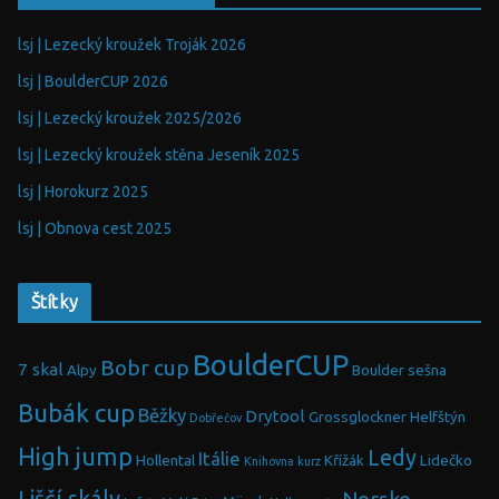
lsj | Lezecký kroužek Troják 2026
lsj | BoulderCUP 2026
lsj | Lezecký kroužek 2025/2026
lsj | Lezecký kroužek stěna Jeseník 2025
lsj | Horokurz 2025
lsj | Obnova cest 2025
Štítky
BoulderCUP
Bobr cup
7 skal
Alpy
Boulder sešna
Bubák cup
Běžky
Drytool
Grossglockner
Helfštýn
Dobřečov
High jump
Ledy
Itálie
Hollental
Křížák
Lidečko
Knihovna
kurz
Liščí skály