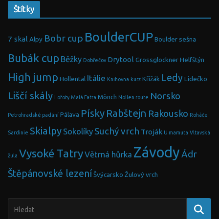
Štítky
BoulderCUP
Bobr cup
7 skal
Alpy
Boulder sešna
Bubák cup
Běžky
Drytool
Grossglockner
Helfštýn
Dobřečov
High jump
Ledy
Itálie
Hollental
Křížák
Lidečko
Knihovna
kurz
Liščí skály
Norsko
Mönch
Lofoty
Malá Fatra
Nollen route
Písky
Rabštejn
Rakousko
Pálava
Petrohradské padání
Roháče
Skialpy
Suchý vrch
Sokolíky
Troják
Sardinie
U mamuta
Vltavská
Závody
Vysoké Tatry
Ádr
Větrná hůrka
žula
Štěpánovské lezení
Švýcarsko
Žulový vrch