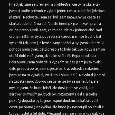
Hned jak jsme se převlékli a prohlédli si cesty na skále tak
jsem si podle průvodce vybral jednu cestu na tahání (Alešova
plazivá). Nachystal jsem se byl jsem natěšený,že cesta ze
startu bude lehčí na zahřátí,ale hned jak jsem cvakl první a
druhé preso zjistil jsem, že to nebude tak jednoduché. Nad
druhým jištěním byla podesta na kterou jsem se trochu bál
vyskočit tak jsem ji z levé strany obešel a byl jsem nahoře. V
pohodě jsem cvakl další preso a to bylo tak vše. Když jsem se
otočil dolů viděl jsem jak se ke skále řítí Pepa s rodinou.
Pokračoval jsem tedy dál s vypětím sil pak jsem ještě cvakl
další preso a po té jsem si ještě párkrát odsedl a nakonec
jsem se na to vykašlal, zrušil to a slanil dolů. Nevybral jsem si
na začátek moc dobrou cestu ne, že by se mi nelíbila, ale
myslel jsem, že bude lehčí, ale dost jsem se zmílil, ale
zároveň si myslím jak bych byl rozlezený a dal si ji třeba
později dopadlo by to jinak aspoň doufám. Lukáš si zvolil
cestu po hraně (Jeskyňka), ale hned jak nastoupil po chvíli si
to rozmyslel a šel dolů. Přesunul jsem se sním o kus dál, kde