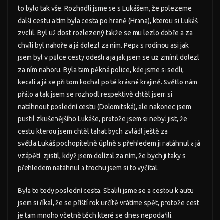
to bylo tak vše. Rozhodli jsme se s Lukášem, že polezeme
další cestu a tím byla cesta po hraně (Hrana), kterou si Lukáš
zvolil. Byl už dost rozlezený takže se mu lezlo dobře a za
chvíli byl nahoře a já dolezl za ním. Pepa s rodinou asi jak
jsem byl v půlce cesty odešli a já jak jsem se už zmínil dolezl
za ním nahoru. Byla tam pěkná police, kde jsme si sedli,
kecali a já se při tom kochal po té krásné krajině. Světlo nám
přálo a tak jsem se rozhodl respektivě chtěl jsem si
natáhnout poslední cestu (Dolomitská), ale nakonec jsem
pustil zkušenějšího Lukáše, protože jsem si nebyl jist, že
cestu kterou jsem chtěl tahat bych zvládl ještě za
světla.Lukáš pochopitelně úplně s přehledem ji natáhnul a já
vzápětí zjistil, když jsem dolízal za ním, že bych ji taky s
přehledem natáhnul a trochu jsem si to vyčítal.
Byla to tedy poslední cesta. Sbalili jsme se a cestou k autu
jsem si říkal, že se příští rok určítě vrátíme spět, protože cest
je tam mnoho včetně těch které se dnes nepodařili.