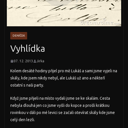
DENÍČEK
Vyhlídka
07. 12. 2013
Jirka
Kolem desáté hodiny přijel pro mě Lukáš a sami jsme vyjeli na
skály, kde jsem nikdy nebyl, ale Lukáš už ano a někteří
ostatní s naši party.
Když jsme přijeli na místo vydali jsme se ke skalám. Cesta
nebyla dlouhá jen co jsme vyšli do kopce a prošli krátkou
rovinkou v dáli po mé levici se začali otevírat skály kde jsme
celý den lezli.