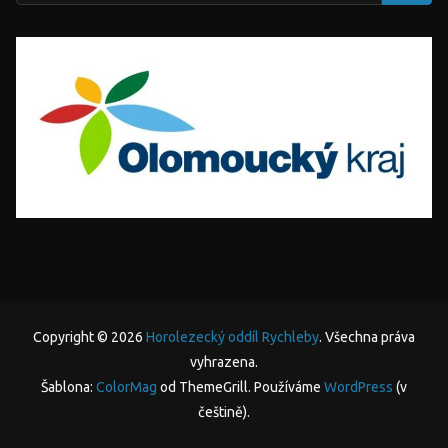
Copyright © 2026
Horolezecký oddíl Rychleby
. Všechna práva
vyhrazena.
Šablona:
ColorMag
od ThemeGrill. Používáme
WordPress
(v
češtině).