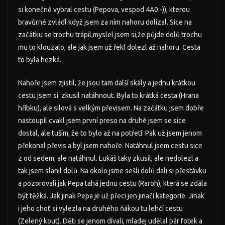
si konečně vybral cestu (Pepova, vespod 4A0:-)), kterou
bravůrně zvládl když jsem za ním nahoru dolízal. Sice na
začátku se trochu trápil,myslel jsem si,že půjde dolů trochu
mu to klouzalo, ale jak jsem už řekl dolezl až nahoru. Cesta
to byla hezká.
Nahoře jsem zjistil, že jsou tam další skály a jednu krátkou
cestu jsem si zkusil natáhnout. Byla to krátká cesta (Hrana
hříbku), ale silová s velkým převisem. Na začátku jsem dobře
nastoupil cvakl jsem první preso na druhé jsem se sice
dostal, ale tuším, že to bylo až na potřetí. Pak už jsem jenom
překonal převis a byl jsem nahoře. Natáhnul jsem cestu sice
z od sedem, ale natáhnul. Lukáš taky zkusil, ale nedolezl a
tak jsem slanil dolů. Na okolo jsme sešli dolů dali si přestávku
a pozorovali jak Pepa tahá jednu cestu (Raroh), která se zdála
být těžká. Jak jinak Pepa je už přeci jen jinačí kategorie. Jinak
i jeho choť si vylezla na druhého ňákou tu lehčí cestu
(Zelený kout). Děti se jenom dívali, mladej udělal pár fotek a