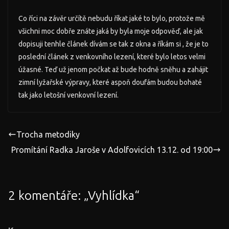
Co říci na závěr určítě nebudu říkat jaké to bylo, protože mě
všichni moc dobře znáte jaká by byla moje odpověď, ale jak
dopisuji tenhle článek dívám se tak z okna a říkám si , že je to
poslední článek z venkovního lezení, které bylo letos velmi
úžasné. Teď už jenom počkat až bude hodně sněhu a zahájit
zimní lyžařské výpravy, které aspoň doufám budou bohaté
tak jako letošní venkovní lezení.
Trocha metodiky
Promítání Radka Jaroše v Adolfovicích 13.12. od 19:00
2 komentáře: „
Vyhlídka
“