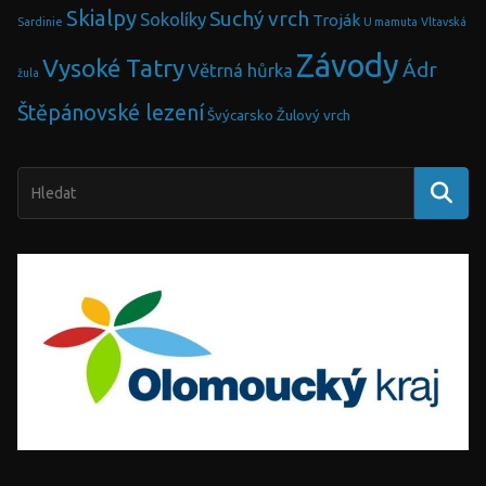
Skialpy
Suchý vrch
Sokolíky
Troják
Sardinie
U mamuta
Vltavská
Závody
Vysoké Tatry
Ádr
Větrná hůrka
žula
Štěpánovské lezení
Švýcarsko
Žulový vrch