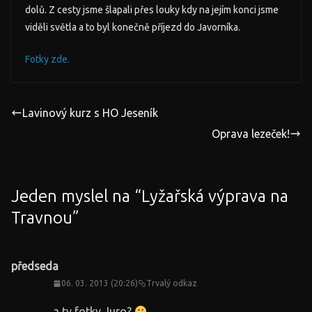
dolů. Z cesty jsme šlapali přes louky kdy na jejím konci jsme
viděli světla a to byl konečně příjezd do Javorníka.
Fotky zde.
Lavinový kurz s HO Jeseník
Oprava lezeček!
Jeden myslel na “
Lyžařská výprava na
Travnou
”
předseda
06. 03. 2013 (20:26)
Trvalý odkaz
a ty fotky Juro?