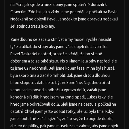
na Pítra jak sjede a mezi domy jsme společně dorazili k
Oravcům. Zde tak jako vždy jsme poseděli a počkali na Pavla.
Nečekaně se objevil Pavel Janeček to jsme opravdu nečekali
šel stejnou trasu jako my.
Zanedlouho se začalo stmívat a my museli rychle nasadit
lyže a utíkat do stopy aby jsme včas dojeli do Javorníka.
Pavel Taska šel napřed, protože věděl, že ho stejně
doženem a to se také stalo. Iris s Kimem jela taky napřed, ale
tu jsme už nedohnali. Jeli jsme kolem lesa, mlha byla hustá,
byla skoro tma a začalo mrholit. Jak jsme šli tou dlouhou
bílou stopou, zdálo se to být nekonečné. Najednou před
sebou vidím posed a odbočku vpravo dolů, začali jsme
konečně sjíždět, hned jsem na konci spadl, Lukes taky, ale
hned jsme pokračovali dolů. Sjeli jsme na cestu a počkali na
ostatní. Chtěl jsem ještě udělat fotky, ale už byla tma. Když
jsme společně začali sjíždět, zdálo se, že to pojede dobře,
ale jen do půlky, pak jsme museli zase zabrat, aby jsme dojeli