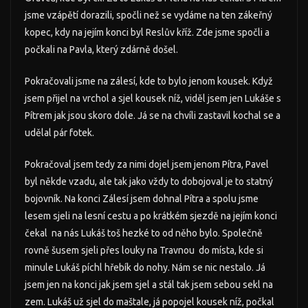
jsme vzápětí dorazili, spočli než se vydáme na ten zákeřný
kopec, kdy na jejím konci byl Reslův kříž. Zde jsme spočli a
počkali na Pavla, který zdárně došel.
Pokračovali jsme na zálesí, kde to bylo jenom kousek. Když
jsem přijel na vrchol a sjel kousek níž, viděl jsem jen Lukáše s
Pítrem jak jsou skoro dole. Já se na chvíli zastavil kochal se a
udělal pár fotek.
Pokračoval jsem tedy za nimi dojel jsem jenom Pítra, Pavel
byl někde vzadu, ale tak jako vždy to dobojoval je to statný
bojovník. Na konci Zálesí jsem dohnal Pítra a spolu jsme
lesem sjeli na lesní cestu a po krátkém sjezdě na jejím konci
čekal na nás Lukáš toš hezké to od něho bylo. Společně
rovně šusem sjeli přes louky na Travnou do místa, kde si
minule Lukáš píchl hřebík do nohy. Nám se nic nestalo. Já
jsem jen na konci jak jsem sjel a stál tak jsem sebou sekl na
zem. Lukáš už sjel do maštale, já popojel kousek níž, počkal