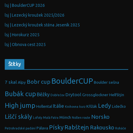
lsj | BoulderCUP 2026
lsj | Lezecký kroužek 2025/2026
lsj | Lezecký kroužek stěna Jeseník 2025
lsj | Horokurz 2025
lsj | Obnova cest 2025
Štítky
BoulderCUP
Bobr cup
7 skal
Alpy
Boulder sešna
Bubák cup
Běžky
Drytool
Grossglockner
Helfštýn
Dobřečov
High jump
Ledy
Itálie
Hollental
Křížák
Lidečko
Knihovna
kurz
Liščí skály
Norsko
Mönch
Lofoty
Malá Fatra
Nollen route
Písky
Rabštejn
Rakousko
Pálava
Petrohradské padání
Roháče