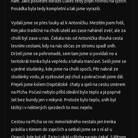
nám. Jako poslední dorazil Lukes tedy přijel rovnou na lyžích.
Posádka byla tedy kompletní a tak jsme vyrazili.
Vydali jsme se přes louky až k Antoníčku. Mezitím jsem fotil,
Kim jako tradičně na chvíli utekl asi zase naháněl zvěř, ale za
chvíli byl zase u nás. Čekala nás od Antoníčka dlouhá cesta
lesními cestami, kdy na nás občas ze stromu spadl sníh.
Drželi jsme se pohromadě, sem tam jsme si povídali no a
tentokrát Irenka byla vepředu a tahala mančavt. Sešli jsme se
u jedné studánky, kde jsme na chvíli spočli, Pítr nabral ze
studánky vodu, já vyzkoušel její chuť a pokračovali jsme dál.
Přejeli jsme kolem Dopiťátské chaty a sjeli na cestu směrem
na Plcha. Počasí nebylo příliš ideální bylo teplo a já poprvé
šel bez bundy jen v mikyně. Protože bylo teplo, sníh byl
těžký i v některých sjezdech to moc nejelo.
Cestou na Plcha se nic mimořádného nestalo jen Irenka
práskla s Kimem do zaječích a setkali jsme se s ní až u
Oravců, kde byl cíl. Za to Lukáš u Plcha na nás čekal. S Pítrem