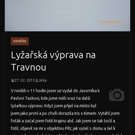
DENÍČEK
Lyžařská výprava na
Travnou
27. 02. 2013
Jirka
V neděli v 11 hodin jsem se vydal do Javorníka k
Pavlovi Taskovi, kde jsme měli sraz na další
lyžařkou výpravu. Když jsem přijel na místo byl
jsem jako první a po chvíli dorazila Iris s Kimem. Vytáhl jsem
foťák a začal jsem fotit krajinu atd. Jak jsem se tak točil a
fotil, objevil se mi v objektivu Pítr, jak vyšel s domu a šel k