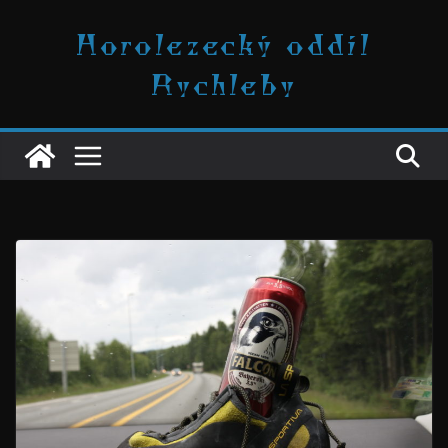
Přeskočit
Horolezecký oddíl
na
obsah
Rychleby