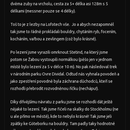
dvěma zuby na vrcholu, cesta za 5+ délka asi 128m s 5
délkami (messner pouze se 4 délky).
Toš to je z lezby na Lofotech vše. Jo a abych nezapomněl
tak jsme to řádně prokládali bouldry, chytáním ryb, focením,
kocháním, vařbou a zevlingem (což bylo krásné).
Po lezení jsme vyrazili omrknout Stetind, na který jsme
potom se Žabou vystoupili normálkou (pěšo jen v jednom
místě bylo lezení za 5 v délce 10 m). No pak následoval trek
v národním parku Ovre Dividal. Odtud nás vyhnala povodeň a
jako zpestření povodně byla záchrana důchodců, kteří se
rozhodli přebrodit rozvodněnou říčku (nechápu!).
Díky dřívějšímu návratu z parku jsme se rozhodli dát ještě
nějaké to lezení. Tak jsme fičeli na skalky do Stockholmu (ne
u ale přímo ve městě), kde to nebylo krásné! Tak jsme jeli
zpátky ke Göteborku na bouldry. Tam padly taky hodnotné