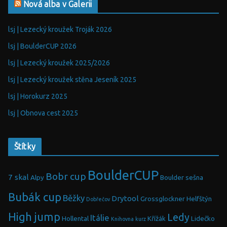
Nová alba v Galerii
lsj | Lezecký kroužek Troják 2026
lsj | BoulderCUP 2026
lsj | Lezecký kroužek 2025/2026
lsj | Lezecký kroužek stěna Jeseník 2025
lsj | Horokurz 2025
lsj | Obnova cest 2025
Štítky
BoulderCUP
Bobr cup
7 skal
Alpy
Boulder sešna
Bubák cup
Běžky
Drytool
Grossglockner
Helfštýn
Dobřečov
High jump
Ledy
Itálie
Hollental
Křížák
Lidečko
Knihovna
kurz