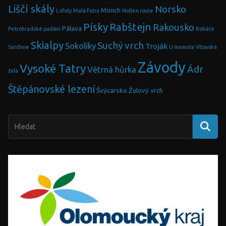
Liščí skály
Norsko
Mönch
Lofoty
Malá Fatra
Nollen route
Písky
Rabštejn
Rakousko
Pálava
Petrohradské padání
Roháče
Skialpy
Suchý vrch
Sokolíky
Troják
Sardinie
U mamuta
Vltavská
Závody
Vysoké Tatry
Ádr
Větrná hůrka
žula
Štěpánovské lezení
Švýcarsko
Žulový vrch