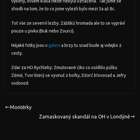
výkony, ovšem klasa nikde nebyla označena. Tak jsme se
shodli na tom, že to co jsme vylezli bylo mezi 3a až 8c.
Toť vše ze severní lezby. Zážitků hromada ale to se vypráví
pouze u pivka (Buk nebo Zourci).
Nějaké fotky jsou v
galerii
a brzy tu snad bude aj videjko z
cesty.
Zdar za HO Rychleby: Zmutované čiko co osídlilo půlku
Zěmě, Tvor který se vyvinul z kořky, Džorč křovosad a Jefry
vodovod.
Montérky
Zamaskovaný skandál na OH v Londýně