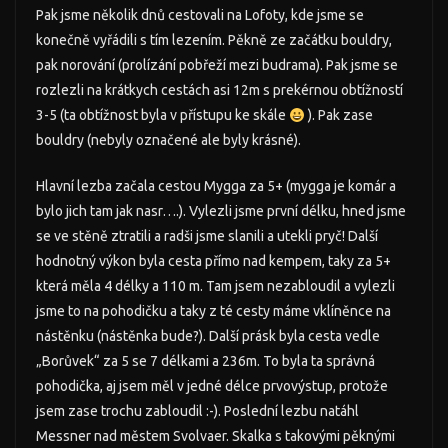
Pak jsme několik dnů cestovali na Lofoty, kde jsme se
konečně vyřádili s tím lezením. Pěkně ze začátku bouldry,
pak norování (prolízání pobřeží mezi budrama). Pak jsme se
rozlezli na krátkych cestách asi 12m s prekérnou obtížností
3-5 (ta obtížnost byla v přístupu ke skále
). Pak zase
bouldry (nebyly označené ale byly krásné).
Hlavní lezba začala cestou Mygga za 5+ (mygga je komár a
bylo jich tam jak nasr….). Vylezli jsme první délku, hned jsme
se ve stěně ztratili a radši jsme slanili a utekli pryč! Další
hodnotný výkon byla cesta přímo nad kempem, taky za 5+
která měla 4 délky a 110 m. Tam jsem nezabloudil a vylezli
jsme to na pohodičku a taky z té cesty máme vklíněnce na
nástěnku (nástěnka bude?). Další prásk byla cesta vedle
„Borůvek“ za 5 se 7 délkami a 236m. To byla ta správná
pohodička, aj jsem měl v jedné délce prvovýstup, protože
jsem zase trochu zabloudil :-). Poslední lezbu natáhl
Messner nad městem Svolvaer. Skalka s takovými pěknými