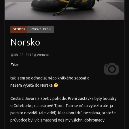
DENÍČEK
HORSKÉ LEZENÍ
Norsko
08. 08. 2012
Wencak
Zdar
tak jsem se odhodlal něco krátkého sepsat o
našem výletě do Norska
Cesta z Javora a zpět v pohodě. První zastávka byly bouldry
u Göteborku, na ostrově Tjorn. Tam se něco vylezlo ale já
jsem to neviděl (ale viděl). Klasa bouldrů neznámá, protože
průvodce byl víc zmatenej než my všichni dohromady.