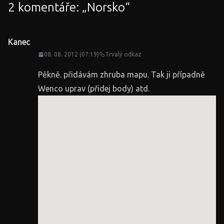
2 komentáře: „
Norsko
“
Kanec
08. 08. 2012 (07:19)
Trvalý odkaz
Pěkně. přidávám zhruba mapu. Tak ji případně
Wenco uprav (přidej body) atd.