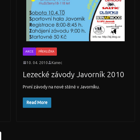
AKCE
PŘEKLIŽKA
10. 04. 2010
Kanec
Lezecké závody Javorník 2010
První závody na nové stěně v Javorníku.
Read More