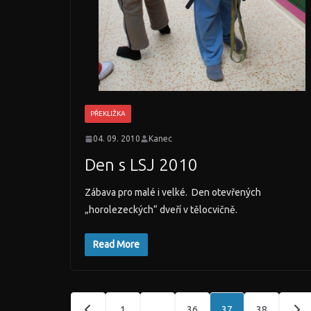
PŘEKLIŽKA
04. 09. 2010
Kanec
Den s LSJ 2010
Zábava pro malé i velké. Den otevřených
„horolezeckých“ dveří v tělocvičně.
Read More
Stránkování
1
…
36
37
38