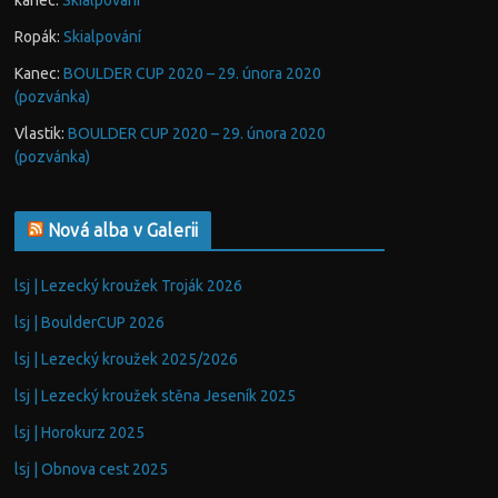
kanec
:
Skialpování
Ropák
:
Skialpování
Kanec
:
BOULDER CUP 2020 – 29. února 2020
(pozvánka)
Vlastik
:
BOULDER CUP 2020 – 29. února 2020
(pozvánka)
Nová alba v Galerii
lsj | Lezecký kroužek Troják 2026
lsj | BoulderCUP 2026
lsj | Lezecký kroužek 2025/2026
lsj | Lezecký kroužek stěna Jeseník 2025
lsj | Horokurz 2025
lsj | Obnova cest 2025