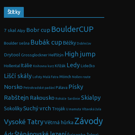
Štítky
BoulderCUP
Bobr cup
7 skal
Alpy
Bubák cup
Běžky
Boulder sešna
Dobřečov
High jump
Drytool
Grossglockner
Helfštýn
Ledy
Itálie
Hollental
Křížák
Lidečko
Knihovna
kurz
Liščí skály
Mönch
Lofoty
Malá Fatra
Nollen route
Písky
Norsko
Pálava
Petrohradské padání
Rabštejn
Skialpy
Rakousko
Roháče
Sardinie
Suchý vrch
Sokolíky
Troják
U mamuta
Vltavská žula
Závody
Vysoké Tatry
Větrná hůrka
Ádr
Štěpánovské lezení
Švýcarsko
Žulový