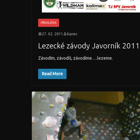
PŘEKLIŽKA
27. 02. 2011
Kanec
Lezecké závody Javorník 2011
Závodím, závodíš, závodíme….lezeme.
Read More