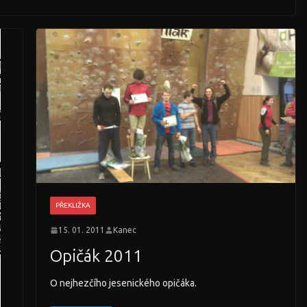
PŘEKLIŽKA
15. 01. 2011
Kanec
Opičák 2011
O nejhezčího jesenického opičáka.