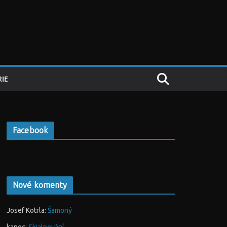
IE
Facebook
Nové komenty
Josef Kotrla
:
Šamoný