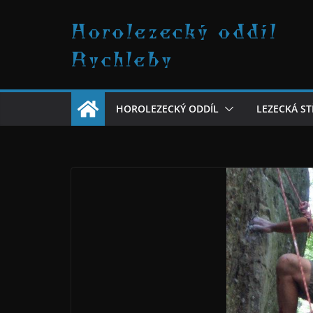
Přeskočit
Horolezecký oddíl
na
obsah
Rychleby
HOROLEZECKÝ ODDÍL
LEZECKÁ S