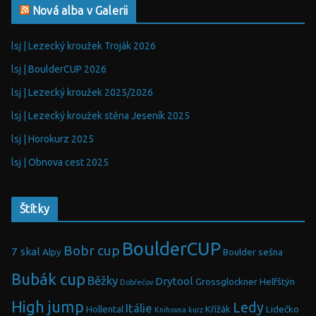
Nová alba v Galerii
lsj | Lezecký kroužek Troják 2026
lsj | BoulderCUP 2026
lsj | Lezecký kroužek 2025/2026
lsj | Lezecký kroužek stěna Jeseník 2025
lsj | Horokurz 2025
lsj | Obnova cest 2025
Štítky
BoulderCUP
Bobr cup
7 skal
Alpy
Boulder sešna
Bubák cup
Běžky
Drytool
Grossglockner
Helfštýn
Dobřečov
High jump
Ledy
Itálie
Hollental
Křížák
Lidečko
Knihovna
kurz