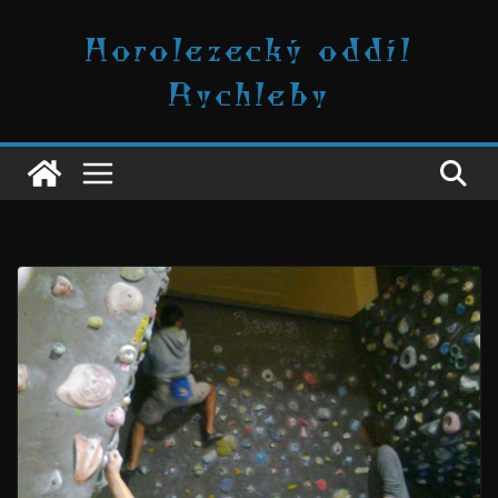
Přeskočit
Horolezecký oddíl
na
obsah
Rychleby