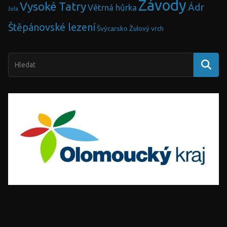
Závody
Vysoké Tatry
Ádr
Větrná hůrka
žula
Štěpánovské lezení
Švýcarsko
Žulový vrch