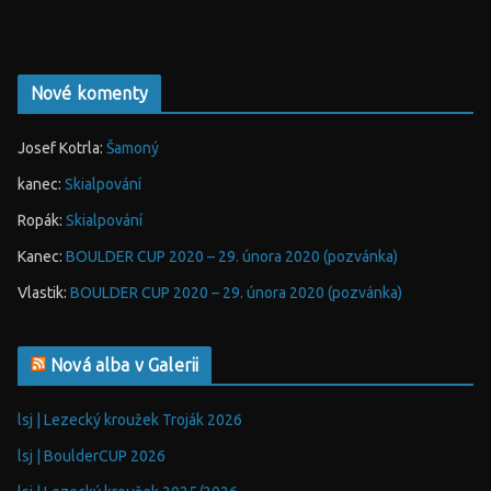
Nové komenty
Josef Kotrla
:
Šamoný
kanec
:
Skialpování
Ropák
:
Skialpování
Kanec
:
BOULDER CUP 2020 – 29. února 2020 (pozvánka)
Vlastik
:
BOULDER CUP 2020 – 29. února 2020 (pozvánka)
Nová alba v Galerii
lsj | Lezecký kroužek Troják 2026
lsj | BoulderCUP 2026