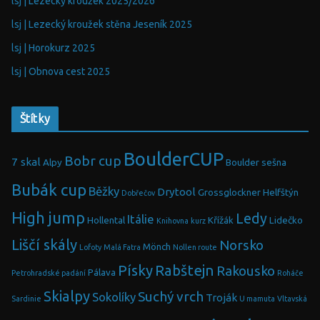
lsj | Lezecký kroužek 2025/2026
lsj | Lezecký kroužek stěna Jeseník 2025
lsj | Horokurz 2025
lsj | Obnova cest 2025
Štítky
BoulderCUP
Bobr cup
7 skal
Alpy
Boulder sešna
Bubák cup
Běžky
Drytool
Grossglockner
Helfštýn
Dobřečov
High jump
Ledy
Itálie
Hollental
Křížák
Lidečko
Knihovna
kurz
Liščí skály
Norsko
Mönch
Lofoty
Malá Fatra
Nollen route
Písky
Rabštejn
Rakousko
Pálava
Petrohradské padání
Roháče
Skialpy
Suchý vrch
Sokolíky
Troják
Sardinie
U mamuta
Vltavská