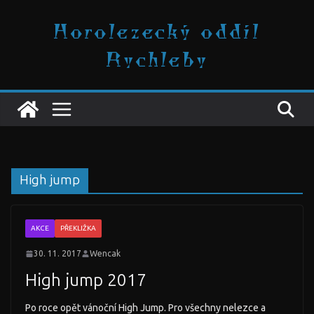
Přeskočit
Horolezecký oddíl
na
obsah
Rychleby
High jump
AKCE
PŘEKLIŽKA
30. 11. 2017
Wencak
High jump 2017
Po roce opět vánoční High Jump. Pro všechny nelezce a