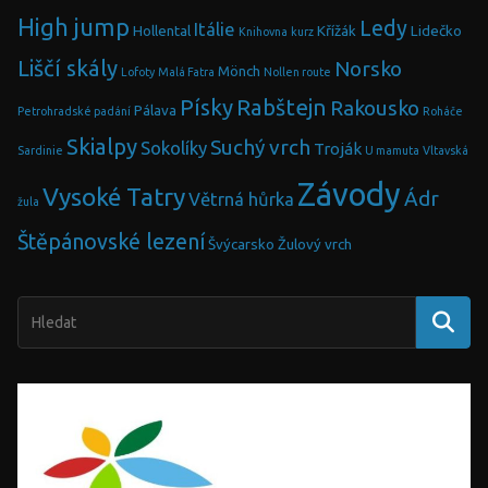
High jump
Ledy
Itálie
Hollental
Křížák
Lidečko
Knihovna
kurz
Liščí skály
Norsko
Mönch
Lofoty
Malá Fatra
Nollen route
Písky
Rabštejn
Rakousko
Pálava
Petrohradské padání
Roháče
Skialpy
Suchý vrch
Sokolíky
Troják
Sardinie
U mamuta
Vltavská
Závody
Vysoké Tatry
Ádr
Větrná hůrka
žula
Štěpánovské lezení
Švýcarsko
Žulový vrch