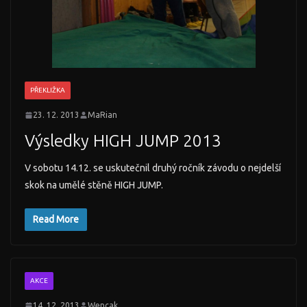
PŘEKLIŽKA
23. 12. 2013
MaRian
Výsledky HIGH JUMP 2013
V sobotu 14.12. se uskutečnil druhý ročník závodu o nejdelší
skok na umělé stěně HIGH JUMP.
Read More
AKCE
14. 12. 2013
Wencak