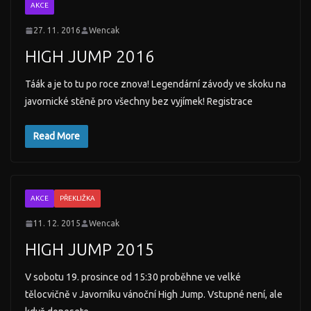
AKCE
27. 11. 2016
Wencak
HIGH JUMP 2016
Táák a je to tu po roce znova! Legendární závody ve skoku na
javornické stěně pro všechny bez vyjímek! Registrace
Read More
AKCE
PŘEKLIŽKA
11. 12. 2015
Wencak
HIGH JUMP 2015
V sobotu 19. prosince od 15:30 proběhne ve velké
tělocvičně v Javorníku vánoční High Jump. Vstupné není, ale