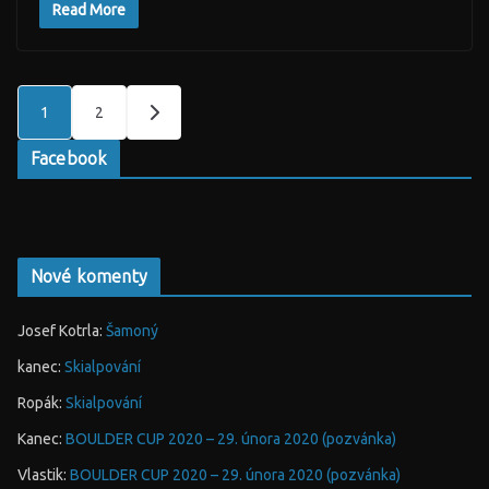
Read More
Stránkování
1
2
příspěvků
Facebook
Nové komenty
Josef Kotrla
:
Šamoný
kanec
:
Skialpování
Ropák
:
Skialpování
Kanec
:
BOULDER CUP 2020 – 29. února 2020 (pozvánka)
Vlastik
:
BOULDER CUP 2020 – 29. února 2020 (pozvánka)