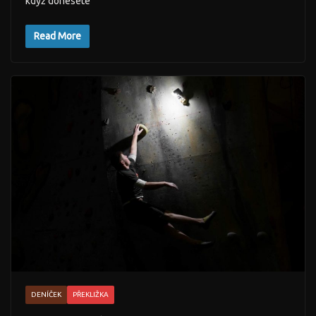
když donesete
Read More
DENÍČEK
PŘEKLIŽKA