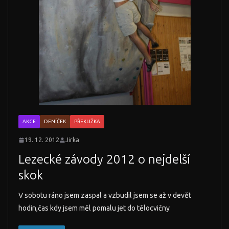
AKCE
DENÍČEK
PŘEKLIŽKA
19. 12. 2012
Jirka
Lezecké závody 2012 o nejdelší
skok
V sobotu ráno jsem zaspal a vzbudil jsem se až v devět
hodin,čas kdy jsem měl pomalu jet do tělocvičny