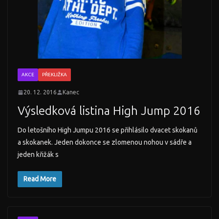
AKCE
PŘEKLIŽKA
20. 12. 2016
Kanec
Výsledková listina High Jump 2016
Do letošního High Jumpu 2016 se přihlásilo dvacet skokanů
a skokanek. Jeden dokonce se zlomenou nohou v sádře a
jeden křižák s
Read More