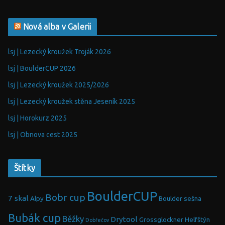
Nová alba v Galerii
lsj | Lezecký kroužek Troják 2026
lsj | BoulderCUP 2026
lsj | Lezecký kroužek 2025/2026
lsj | Lezecký kroužek stěna Jeseník 2025
lsj | Horokurz 2025
lsj | Obnova cest 2025
Štítky
BoulderCUP
Bobr cup
7 skal
Alpy
Boulder sešna
Bubák cup
Běžky
Drytool
Grossglockner
Helfštýn
Dobřečov