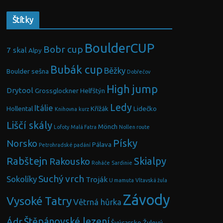
Štítky
BoulderCUP
Bobr cup
7 skal
Alpy
Bubák cup
Běžky
Boulder sešna
Dobřečov
High jump
Drytool
Grossglockner
Helfštýn
Ledy
Itálie
Hollental
Křížák
Lidečko
Knihovna
kurz
Liščí skály
Mönch
Lofoty
Malá Fatra
Nollen route
Písky
Norsko
Pálava
Petrohradské padání
Rabštejn
Skialpy
Rakousko
Roháče
Sardinie
Suchý vrch
Sokolíky
Troják
U mamuta
Vltavská žula
Závody
Vysoké Tatry
Větrná hůrka
Ádr
Štěpánovské lezení
Švýcarsko
Žulový