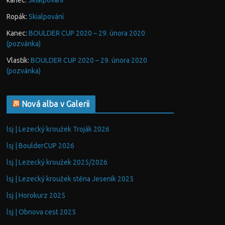
kanec
:
Skialpování
Ropák
:
Skialpování
Kanec
:
BOULDER CUP 2020 – 29. února 2020
(pozvánka)
Vlastik
:
BOULDER CUP 2020 – 29. února 2020
(pozvánka)
Nová alba v Galerii
lsj | Lezecký kroužek Troják 2026
lsj | BoulderCUP 2026
lsj | Lezecký kroužek 2025/2026
lsj | Lezecký kroužek stěna Jeseník 2025
lsj | Horokurz 2025
lsj | Obnova cest 2025