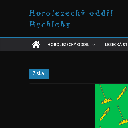
Přeskočit
Horolezecký oddíl
na
obsah
Rychleby
HOROLEZECKÝ ODDÍL
LEZECKÁ S
7 skal