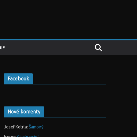
IE
Facebook
Nové komenty
Josef Kotrla
:
Šamoný