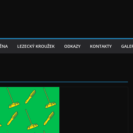
TĚNA
LEZECKÝ KROUŽEK
ODKAZY
KONTAKTY
GALER