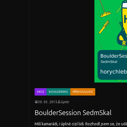
AKCE
BOULDERING
PŘÍRODA/LIDÉ
30. 03. 2015
Gyntr
BoulderSession SedmSkal
Milí kamarádi, i úplně cizí lidi. Rozhodl jsem se, že