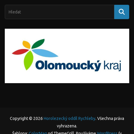
Copyright © 2026
Horolezecký oddíl Rychleby
. Všechna práva
vyhrazena.
Šablona:
ColorMag
od ThemeGrill. Používáme
WordPress
(v