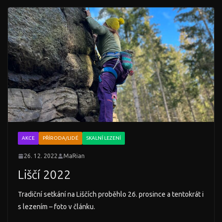
AKCE
PŘÍRODA/LIDÉ
SKALNÍ LEZENÍ
26. 12. 2022
MaRian
Liščí 2022
Tradiční setkání na Liščích proběhlo 26. prosince a tentokrát i
s lezením – foto v článku.