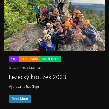
AKCE
PŘÍRODA/LIDÉ
SKALNÍ LEZENÍ
03. 07. 2023
MaRian
Lezecký kroužek 2023
Výprava na Rabštejn
Read More