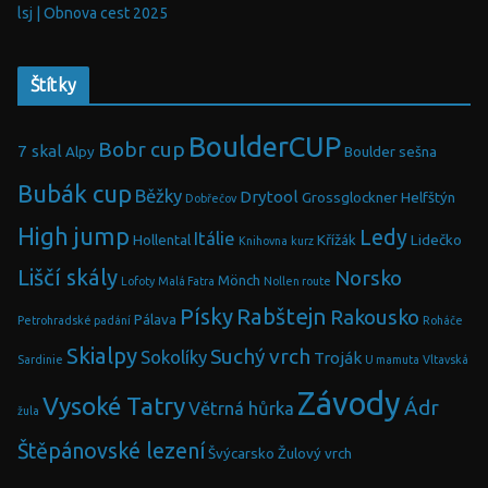
lsj | Obnova cest 2025
Štítky
BoulderCUP
Bobr cup
7 skal
Alpy
Boulder sešna
Bubák cup
Běžky
Drytool
Grossglockner
Helfštýn
Dobřečov
High jump
Ledy
Itálie
Hollental
Křížák
Lidečko
Knihovna
kurz
Liščí skály
Norsko
Mönch
Lofoty
Malá Fatra
Nollen route
Písky
Rabštejn
Rakousko
Pálava
Petrohradské padání
Roháče
Skialpy
Suchý vrch
Sokolíky
Troják
Sardinie
U mamuta
Vltavská
Závody
Vysoké Tatry
Ádr
Větrná hůrka
žula
Štěpánovské lezení
Švýcarsko
Žulový vrch