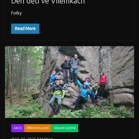
Den dětí ve Vilémkách
Fotky
Read More
AKCE
PŘÍRODA/LIDÉ
SKALNÍ LEZENÍ