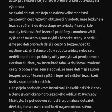
avšak pro některé se jednalo o premiéru, kterou zvládly na
výbornou.
Ve skalní oblasti Rabštejn se nalézá velké množství
zajištěných cest různých obtížností. V sobotu naše lezkyně a
lezci rozdělené do dvou skupinek zvládly 4 cesty, kde
musely řešit rozličné lezecké problémy a mnohem větší
výšku než na kterou jsou zvyklí z lezecké stěny. V neděli
jsme pro děti připravili další 3 cesty. S bezpečností to
myslíme vážně. Zatímco děti v sobotu snídaly nebo se v
neděli dopoledne prakticky učily poskytovat první pomoc s
Horskou službou, tak instruktoři tahali a dojišťovali zvolené
cesty. S potěšením jsem sledoval, že naše děti mají zažitou
bezpečnost při lezení a jištění lépe než někteří lezci, kteří
lezli v sousedních cestách.
Děti přijelo podpořit krom instuktorů i několik dalších členek
a členů javornického horolezeckého oddílu HO Rychleby.
Milé bylo, že pohodovou atmosféru pomáhala dotvářet
děvčata, která s námi chodí lozit na javornickou stěnu.