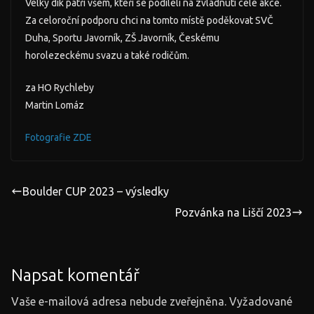
Velký dík patří všem, kteří se podíleli na zvládnutí celé akce.
Za celoroční podporu chci na tomto místě poděkovat SVČ
Duha, Sportu Javorník, ZŠ Javorník, Českému
horolezeckému svazu a také rodičům.
za HO Rychleby
Martin Lomáz
Fotografie ZDE
Boulder CUP 2023 – výsledky
Pozvánka na Liščí 2023
Napsat komentář
Vaše e-mailová adresa nebude zveřejněna.
Vyžadované