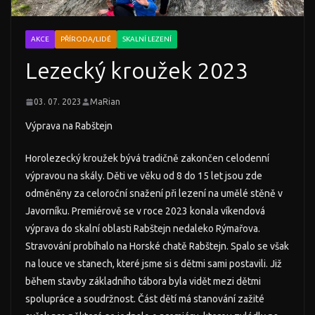
AKCE
PŘÍRODA/LIDÉ
SKALNÍ LEZENÍ
Lezecký kroužek 2023
03. 07. 2023
MaRian
Výprava na Rabštejn
Horolezecký kroužek bývá tradičně zakončen celodenní
výpravou na skály. Děti ve věku od 8 do 15 let jsou zde
odměněny za celoroční snažení při lezení na umělé stěně v
Javorníku. Premiérově se v roce 2023 konala víkendová
výprava do skalní oblasti Rabštejn nedaleko Rýmařova.
Stravování probíhalo na Horské chatě Rabštejn. Spalo se však
na louce ve stanech, které jsme si s dětmi sami postavili. Již
během stavby základního tábora byla vidět mezi dětmi
spolupráce a soudržnost. Část dětí má stanování zažité