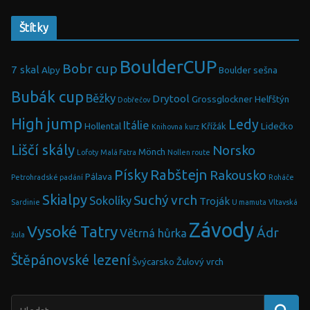
Štítky
BoulderCUP
Bobr cup
7 skal
Alpy
Boulder sešna
Bubák cup
Běžky
Drytool
Grossglockner
Helfštýn
Dobřečov
High jump
Ledy
Itálie
Hollental
Křížák
Lidečko
Knihovna
kurz
Liščí skály
Norsko
Mönch
Lofoty
Malá Fatra
Nollen route
Písky
Rabštejn
Rakousko
Pálava
Petrohradské padání
Roháče
Skialpy
Suchý vrch
Sokolíky
Troják
Sardinie
U mamuta
Vltavská
Závody
Vysoké Tatry
Ádr
Větrná hůrka
žula
Štěpánovské lezení
Švýcarsko
Žulový vrch