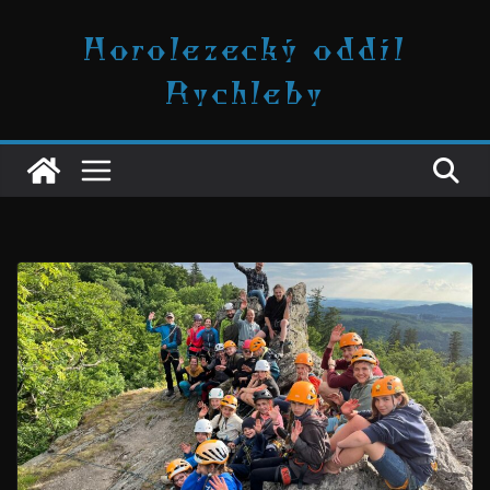
Přeskočit
Horolezecký oddíl
na
obsah
Rychleby