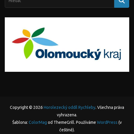
Copyright © 2026
Horolezecký oddíl Rychleby
. Všechna práva
vyhrazena.
Šablona:
ColorMag
od ThemeGrill. Používáme
WordPress
(v
češtině).