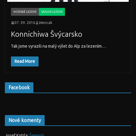
HORSKÉ LEZENÍ
SKALNÍ LEZENÍ
07. 09. 2016
Wencak
Konnichiwa Švýcarsko
Tak jsme vyrazili na malý výlet do Alp za lezením…
Read More
Facebook
Nové komenty
Josef Kotrla
:
Šamoný