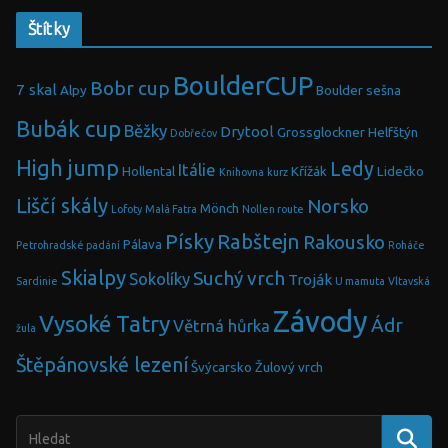
Štítky
BoulderCUP
Bobr cup
7 skal
Alpy
Boulder sešna
Bubák cup
Běžky
Drytool
Grossglockner
Helfštýn
Dobřečov
High jump
Ledy
Itálie
Hollental
Křížák
Lidečko
Knihovna
kurz
Liščí skály
Norsko
Mönch
Lofoty
Malá Fatra
Nollen route
Písky
Rabštejn
Rakousko
Pálava
Petrohradské padání
Roháče
Skialpy
Suchý vrch
Sokolíky
Troják
Sardinie
U mamuta
Vltavská
Závody
Vysoké Tatry
Ádr
Větrná hůrka
žula
Štěpánovské lezení
Švýcarsko
Žulový vrch