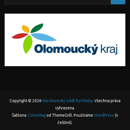
Copyright © 2026
Horolezecký oddíl Rychleby
. Všechna práva
vyhrazena.
Šablona:
ColorMag
od ThemeGrill. Používáme
WordPress
(v
češtině).