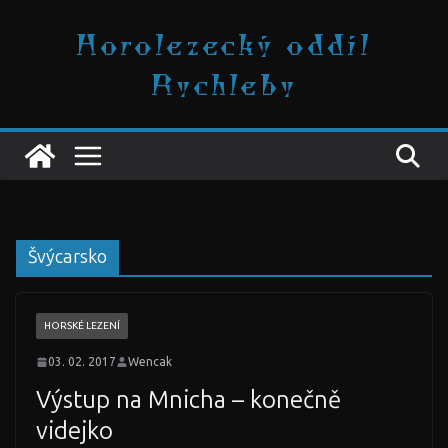
Přeskočit
Horolezecký oddíl
na
obsah
Rychleby
Švýcarsko
HORSKÉ LEZENÍ
03. 02. 2017
Wencak
Výstup na Mnicha – konečně
videjko