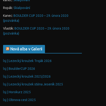
kanec
:
Skialpování
Ropák
:
Skialpování
Kanec
:
BOULDER CUP 2020 – 29. února 2020
(pozvánka)
Vlastik
:
BOULDER CUP 2020 – 29. února 2020
(pozvánka)
Nová alba v Galerii
lsj | Lezecký kroužek Troják 2026
lsj | BoulderCUP 2026
lsj | Lezecký kroužek 2025/2026
lsj | Lezecký kroužek stěna Jeseník 2025
lsj | Horokurz 2025
lsj | Obnova cest 2025