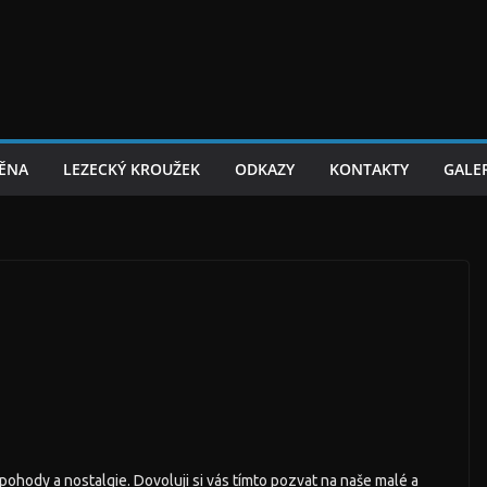
TĚNA
LEZECKÝ KROUŽEK
ODKAZY
KONTAKTY
GALER
8
pohody a nostalgie. Dovoluji si vás tímto pozvat na naše malé a