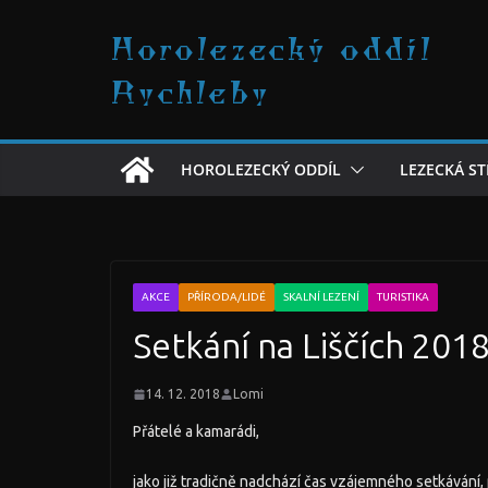
Přeskočit
Horolezecký oddíl
na
obsah
Rychleby
HOROLEZECKÝ ODDÍL
LEZECKÁ S
AKCE
PŘÍRODA/LIDÉ
SKALNÍ LEZENÍ
TURISTIKA
Setkání na Liščích 201
14. 12. 2018
Lomi
Přátelé a kamarádi,
jako již tradičně nadchází čas vzájemného setkávání, 