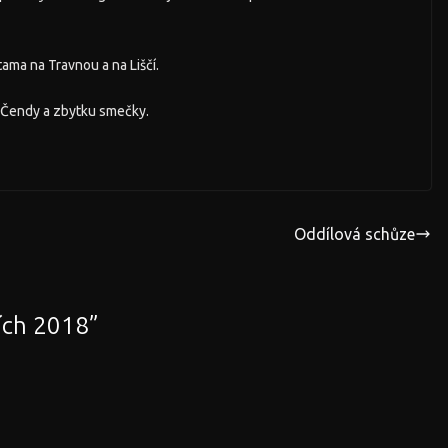
tama na Travnou a na Liščí.
ů, Čendy a zbytku smečky.
Oddílová schůze
čích 2018
”