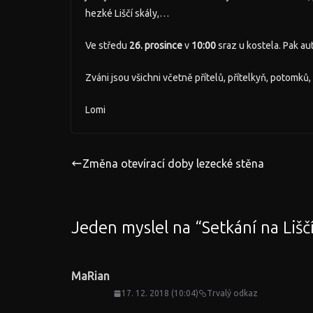
hezké Liščí skály,…
Ve středu
26. prosince
v
10:00
sraz u kostela. Pak au
Zváni jsou všichni včetně přítelů, přítelkyň, potomk
Lomi
Změna otevírací doby lezecké stěna
Jeden myslel na “
Setkání na Liš
MaRian
17. 12. 2018 (10:04)
Trvalý odkaz