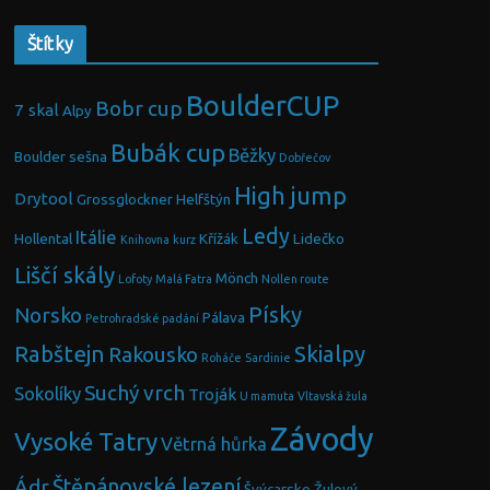
Štítky
BoulderCUP
Bobr cup
7 skal
Alpy
Bubák cup
Běžky
Boulder sešna
Dobřečov
High jump
Drytool
Grossglockner
Helfštýn
Ledy
Itálie
Hollental
Křížák
Lidečko
Knihovna
kurz
Liščí skály
Mönch
Lofoty
Malá Fatra
Nollen route
Písky
Norsko
Pálava
Petrohradské padání
Rabštejn
Skialpy
Rakousko
Roháče
Sardinie
Suchý vrch
Sokolíky
Troják
U mamuta
Vltavská žula
Závody
Vysoké Tatry
Větrná hůrka
Ádr
Štěpánovské lezení
Švýcarsko
Žulový