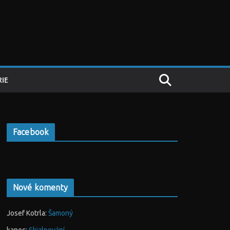
IE
Facebook
Nové komenty
Josef Kotrla
:
Šamoný