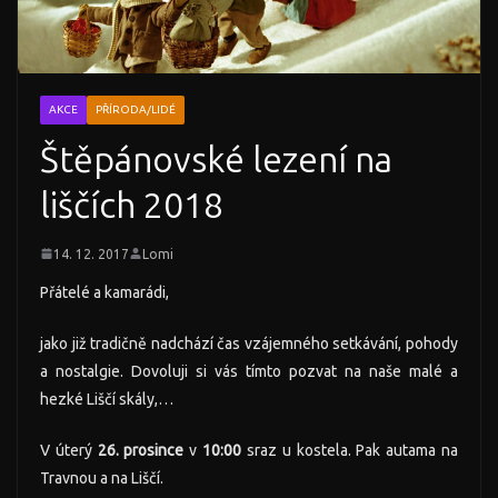
AKCE
PŘÍRODA/LIDÉ
Štěpánovské lezení na
liščích 2018
14. 12. 2017
Lomi
Přátelé a kamarádi,
jako již tradičně nadchází čas vzájemného setkávání, pohody
a nostalgie. Dovoluji si vás tímto pozvat na naše malé a
hezké Liščí skály,…
V úterý
26. prosince
v
10:00
sraz u kostela. Pak autama na
Travnou a na Liščí.