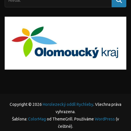
Copyright © 2026
Horolezecký oddíl Rychleby
. Všechna práva
vyhrazena.
Šablona:
ColorMag
od ThemeGrill. Používáme
WordPress
(v
češtině).