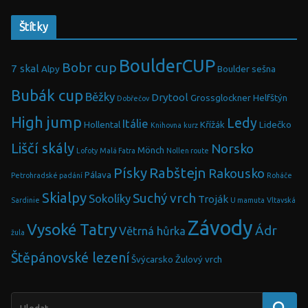
Štítky
BoulderCUP
Bobr cup
7 skal
Alpy
Boulder sešna
Bubák cup
Běžky
Drytool
Grossglockner
Helfštýn
Dobřečov
High jump
Ledy
Itálie
Hollental
Křížák
Lidečko
Knihovna
kurz
Liščí skály
Norsko
Mönch
Lofoty
Malá Fatra
Nollen route
Písky
Rabštejn
Rakousko
Pálava
Petrohradské padání
Roháče
Skialpy
Suchý vrch
Sokolíky
Troják
Sardinie
U mamuta
Vltavská
Závody
Vysoké Tatry
Ádr
Větrná hůrka
žula
Štěpánovské lezení
Švýcarsko
Žulový vrch