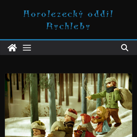
Přeskočit
Horolezecký oddíl
na
obsah
Rychleby