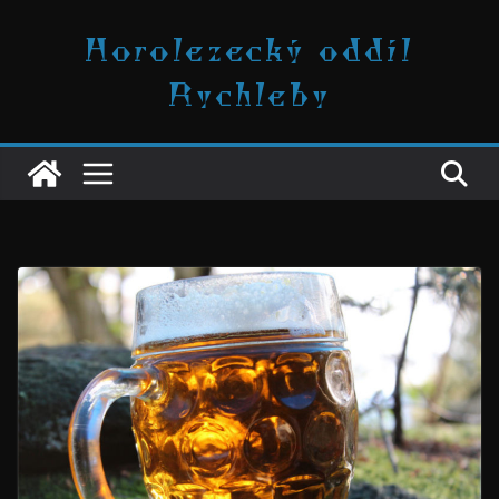
Přeskočit
Horolezecký oddíl
na
obsah
Rychleby