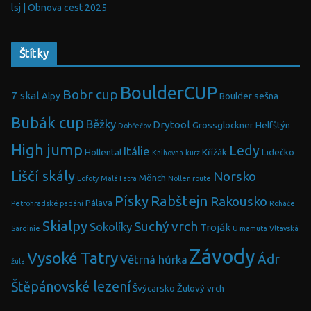
lsj | Obnova cest 2025
Štítky
BoulderCUP
Bobr cup
7 skal
Alpy
Boulder sešna
Bubák cup
Běžky
Drytool
Grossglockner
Helfštýn
Dobřečov
High jump
Ledy
Itálie
Hollental
Křížák
Lidečko
Knihovna
kurz
Liščí skály
Norsko
Mönch
Lofoty
Malá Fatra
Nollen route
Písky
Rabštejn
Rakousko
Pálava
Petrohradské padání
Roháče
Skialpy
Suchý vrch
Sokolíky
Troják
Sardinie
U mamuta
Vltavská
Závody
Vysoké Tatry
Ádr
Větrná hůrka
žula
Štěpánovské lezení
Švýcarsko
Žulový vrch