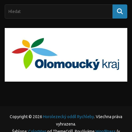
Copyright © 2026
Horolezecký oddíl Rychleby
. Všechna práva
vyhrazena.
Šablona:
ColorMag
od ThemeGrill. Používáme
WordPress
(v