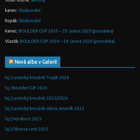
Josef Kotrla
:
Šamoný
kanec
:
Skialpování
Ropák
:
Skialpování
Kanec
:
BOULDER CUP 2020 – 29. února 2020 (pozvánka)
Vlastik
:
BOULDER CUP 2020 – 29. února 2020 (pozvánka)
Nová alba v Galerii
lsj | Lezecký kroužek Troják 2026
lsj | BoulderCUP 2026
lsj | Lezecký kroužek 2025/2026
lsj | Lezecký kroužek stěna Jeseník 2025
lsj | Horokurz 2025
lsj | Obnova cest 2025