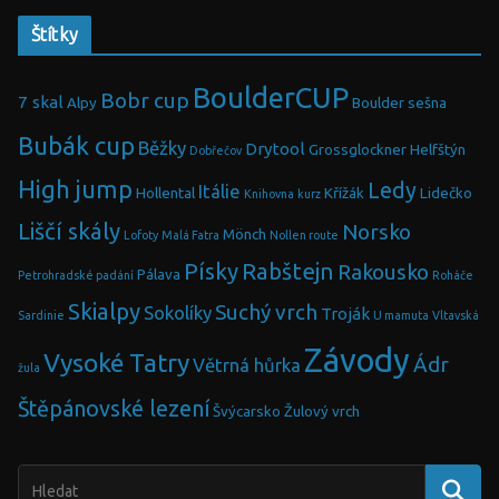
Štítky
BoulderCUP
Bobr cup
7 skal
Alpy
Boulder sešna
Bubák cup
Běžky
Drytool
Grossglockner
Helfštýn
Dobřečov
High jump
Ledy
Itálie
Hollental
Křížák
Lidečko
Knihovna
kurz
Liščí skály
Norsko
Mönch
Lofoty
Malá Fatra
Nollen route
Písky
Rabštejn
Rakousko
Pálava
Petrohradské padání
Roháče
Skialpy
Suchý vrch
Sokolíky
Troják
Sardinie
U mamuta
Vltavská
Závody
Vysoké Tatry
Ádr
Větrná hůrka
žula
Štěpánovské lezení
Švýcarsko
Žulový vrch