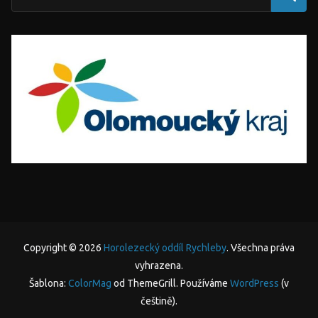
Copyright © 2026
Horolezecký oddíl Rychleby
. Všechna práva
vyhrazena.
Šablona:
ColorMag
od ThemeGrill. Používáme
WordPress
(v
češtině).