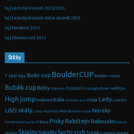
lsj | Lezecký kroužek 2025/2026
lsj | Lezecký kroužek stěna Jeseník 2025
lsj | Horokurz 2025
lsj | Obnova cest 2025
Štítky
BoulderCUP
Bobr cup
7 skal
Alpy
Boulder sešna
Bubák cup
Běžky
Drytool
Grossglockner
Helfštýn
Dobřečov
High jump
Ledy
Itálie
Hollental
Křížák
Lidečko
Knihovna
kurz
Liščí skály
Norsko
Mönch
Lofoty
Malá Fatra
Nollen route
Písky
Rabštejn
Rakousko
Pálava
Petrohradské padání
Roháče
Skialpy
Suchý vrch
Sokolíky
Troják
Sardinie
U mamuta
Vltavská