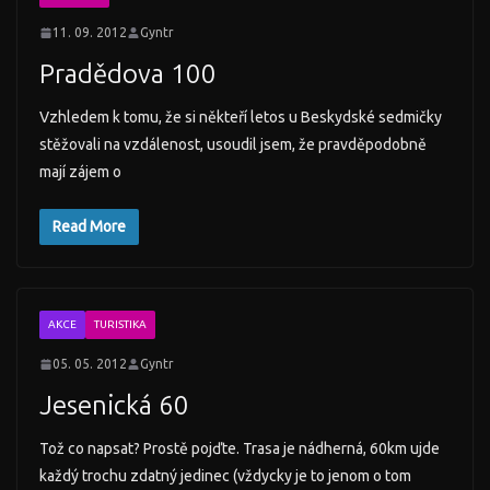
11. 09. 2012
Gyntr
Pradědova 100
Vzhledem k tomu, že si někteří letos u Beskydské sedmičky
stěžovali na vzdálenost, usoudil jsem, že pravděpodobně
mají zájem o
Read More
AKCE
TURISTIKA
05. 05. 2012
Gyntr
Jesenická 60
Tož co napsat? Prostě pojďte. Trasa je nádherná, 60km ujde
každý trochu zdatný jedinec (vždycky je to jenom o tom