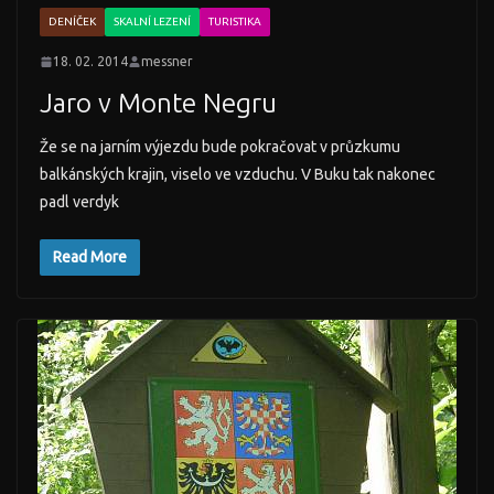
DENÍČEK
SKALNÍ LEZENÍ
TURISTIKA
18. 02. 2014
messner
Jaro v Monte Negru
Že se na jarním výjezdu bude pokračovat v průzkumu
balkánských krajin, viselo ve vzduchu. V Buku tak nakonec
padl verdyk
Read More