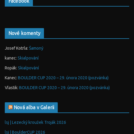
Facebook
Nové komenty
Josef Kotrla
:
Šamoný
kanec
:
Skialpování
Ropák
:
Skialpování
Kanec
:
BOULDER CUP 2020 – 29. února 2020 (pozvánka)
Vlastik
:
BOULDER CUP 2020 – 29. února 2020 (pozvánka)
Nová alba v Galerii
lsj | Lezecký kroužek Troják 2026
lsj | BoulderCUP 2026