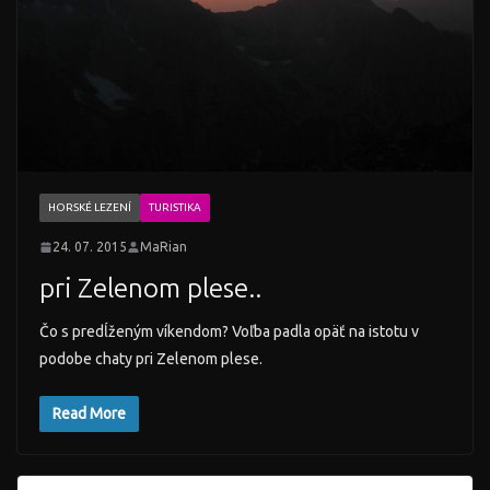
HORSKÉ LEZENÍ
TURISTIKA
24. 07. 2015
MaRian
pri Zelenom plese..
Čo s predĺženým víkendom? Voľba padla opäť na istotu v
podobe chaty pri Zelenom plese.
Read More