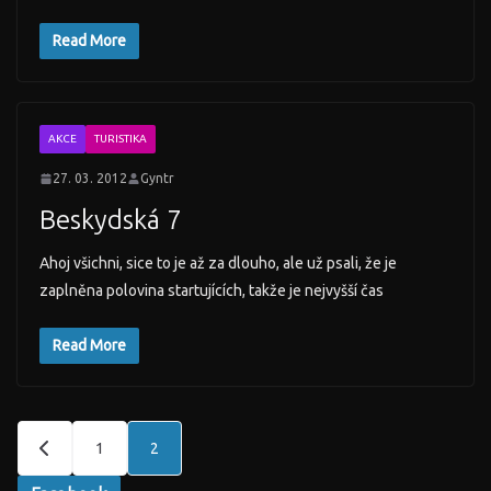
Read More
AKCE
TURISTIKA
27. 03. 2012
Gyntr
Beskydská 7
Ahoj všichni, sice to je až za dlouho, ale už psali, že je
zaplněna polovina startujících, takže je nejvyšší čas
Read More
Stránkování
1
2
příspěvků