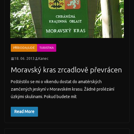
PŘÍRODA/LIDÉ
TURISTIKA
18. 06. 2013
Kanec
Moravský kras zrcadlově převrácen
Poštěstilo se mi o víkendu dostat do amatérských
zamčených jeskyní v Moravském krasu. Žádné prolézání
úzkými skulinami. Pokud budete mít
Read More