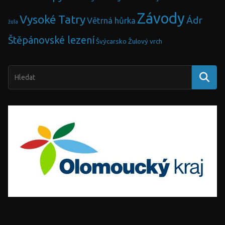
Závody
Vysoké Tatry
Ádr
Větrná hůrka
žula
Štěpánovské lezení
Švýcarsko
Žulový vrch