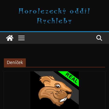
Přeskočit
Horolezecký oddíl
na
obsah
Rychleby
Deníček