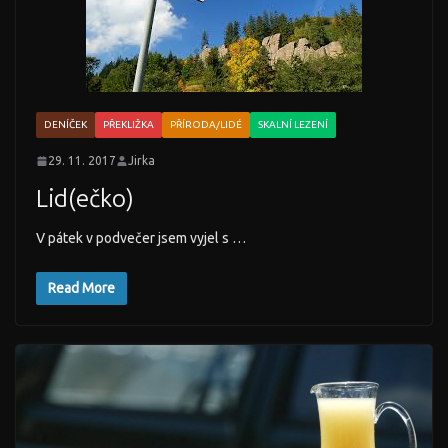
DENÍČEK
PŘEKLIŽKA
PŘÍRODA/LIDÉ
SKALNÍ LEZENÍ
29. 11. 2017
Jirka
Lid(ečko)
V pátek v podvečer jsem vyjel s …
Read More