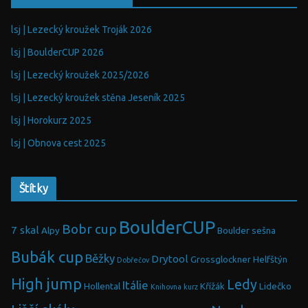
lsj | Lezecký kroužek Troják 2026
lsj | BoulderCUP 2026
lsj | Lezecký kroužek 2025/2026
lsj | Lezecký kroužek stěna Jeseník 2025
lsj | Horokurz 2025
lsj | Obnova cest 2025
Štítky
BoulderCUP
Bobr cup
7 skal
Alpy
Boulder sešna
Bubák cup
Běžky
Drytool
Grossglockner
Helfštýn
Dobřečov
High jump
Ledy
Itálie
Hollental
Křížák
Lidečko
Knihovna
kurz