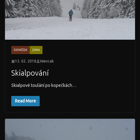
DENÍČEK
ZIMA
15. 02. 2018
Wencak
Skialpování
Skialpové toulání po kopečkách…
Read More