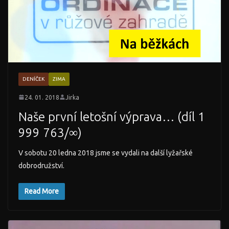
DENÍČEK
ZIMA
24. 01. 2018
Jirka
Naše první letošní výprava… (díl 1
999 763/∞)
V sobotu 20 ledna 2018 jsme se vydali na další lyžařské
dobrodružství.
Read More