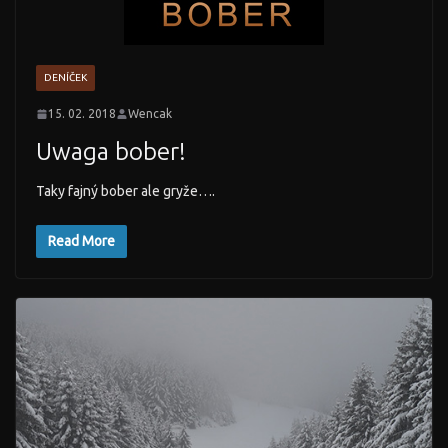
DENÍČEK
15. 02. 2018
Wencak
Uwaga bober!
Taky fajný bober ale gryže….
Read More