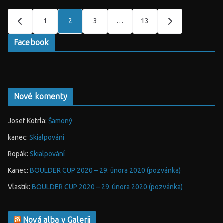
Stránkování
1
2
3
…
13
příspěvků
Facebook
Nové komenty
Josef Kotrla
:
Šamoný
kanec
:
Skialpování
Ropák
:
Skialpování
Kanec
:
BOULDER CUP 2020 – 29. února 2020 (pozvánka)
Vlastik
:
BOULDER CUP 2020 – 29. února 2020 (pozvánka)
Nová alba v Galerii