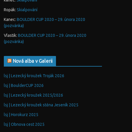
kanec
:
Skialpování
Ropák
:
Skialpování
Kanec
:
BOULDER CUP 2020 – 29. února 2020
(pozvánka)
Vlastik
:
BOULDER CUP 2020 – 29. února 2020
(pozvánka)
Nová alba v Galerii
lsj | Lezecký kroužek Troják 2026
lsj | BoulderCUP 2026
lsj | Lezecký kroužek 2025/2026
lsj | Lezecký kroužek stěna Jeseník 2025
lsj | Horokurz 2025
lsj | Obnova cest 2025