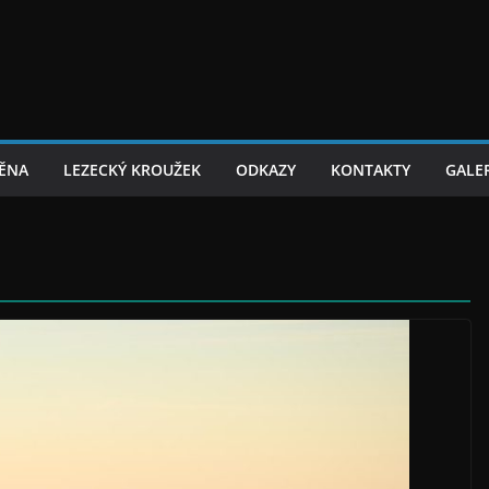
TĚNA
LEZECKÝ KROUŽEK
ODKAZY
KONTAKTY
GALER