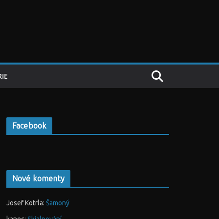
IE
Facebook
Nové komenty
Josef Kotrla
:
Šamoný