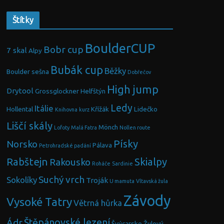
Štítky
BoulderCUP
Bobr cup
7 skal
Alpy
Bubák cup
Běžky
Boulder sešna
Dobřečov
High jump
Drytool
Grossglockner
Helfštýn
Ledy
Itálie
Hollental
Křížák
Lidečko
Knihovna
kurz
Liščí skály
Mönch
Lofoty
Malá Fatra
Nollen route
Písky
Norsko
Pálava
Petrohradské padání
Rabštejn
Skialpy
Rakousko
Roháče
Sardinie
Suchý vrch
Sokolíky
Troják
U mamuta
Vltavská žula
Závody
Vysoké Tatry
Větrná hůrka
Ádr
Štěpánovské lezení
Švýcarsko
Žulový