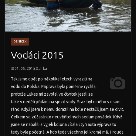
DENÍČEK
Vodáci 2015
01. 05. 2015
Jirka
Tak jsme opět po několika letech vyrazili na
vodu do Polska. Příprava byla poměrně rychlá,
protože Lukes mi zavolal ve čtvrtek jestli se
také v neděli přidám na sjezd vody. Sraz byl u něho v osum
ráno. Když jsem k němu dorazil na kole nestačil jsem se divit.
Celkem se zůčastnilo neuvěřitelných sedum posádek. Když
jsme se nabalili a vyjeli kolona čítala čtyři auta výprava to
tedy byla početná. A kdo teda všechno jel kromě mě. Hrouda