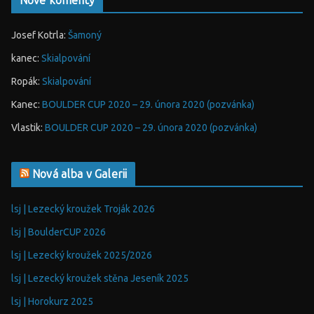
Nové komenty
Josef Kotrla
:
Šamoný
kanec
:
Skialpování
Ropák
:
Skialpování
Kanec
:
BOULDER CUP 2020 – 29. února 2020 (pozvánka)
Vlastik
:
BOULDER CUP 2020 – 29. února 2020 (pozvánka)
Nová alba v Galerii
lsj | Lezecký kroužek Troják 2026
lsj | BoulderCUP 2026
lsj | Lezecký kroužek 2025/2026
lsj | Lezecký kroužek stěna Jeseník 2025
lsj | Horokurz 2025