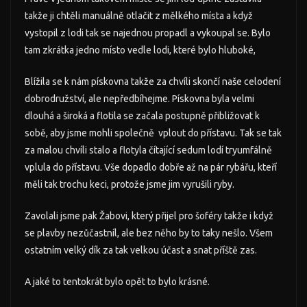
takže ji chtěli manuálně otlačit z mělkého místa a když
vystopil z lodi tak se najednou propadl a vykoupal se. Bylo
tam zkrátka jedno místo vedle lodi, které bylo hluboké,
Blížila se k nám pískovna takže za chvíli skončí naše celodení
dobrodružství, ale nepředbíhejme. Pískovna byla velmi
dlouhá a široká a flotila se začala postupně přibližovat k
sobě, aby jsme mohli společně vplout do přístavu. Tak se tak
za malou chvíli stalo a flotyla čítající sedum lodí tryumfálně
vplula do přístavu. Vše dopadlo dobře až na pár rybářu, kteří
měli tak trochu keci, protože jsme jim vyrušili ryby.
Zavolali jsme pak Žabovi, který přijel pro šoféry takže i když
se plavby nezůčastníl, ale bez něho by to taky nešlo. Všem
ostatním velký dík za tak velkou účast a snat příště zas.
A jaké to tentokrát bylo opět to bylo krásné.