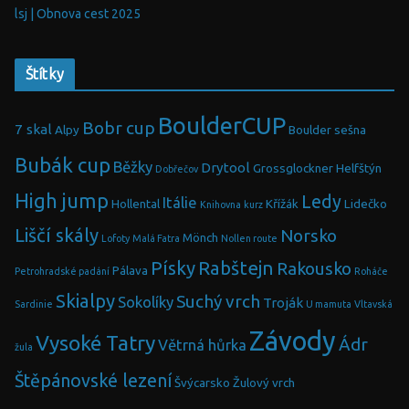
lsj | Obnova cest 2025
Štítky
BoulderCUP
Bobr cup
7 skal
Alpy
Boulder sešna
Bubák cup
Běžky
Drytool
Grossglockner
Helfštýn
Dobřečov
High jump
Ledy
Itálie
Hollental
Křížák
Lidečko
Knihovna
kurz
Liščí skály
Norsko
Mönch
Lofoty
Malá Fatra
Nollen route
Písky
Rabštejn
Rakousko
Pálava
Petrohradské padání
Roháče
Skialpy
Suchý vrch
Sokolíky
Troják
Sardinie
U mamuta
Vltavská
Závody
Vysoké Tatry
Ádr
Větrná hůrka
žula
Štěpánovské lezení
Švýcarsko
Žulový vrch