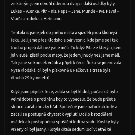
ze kterým jsem utvořil údernou dvojici, další osádky byly
Lukes – Alenka, Pítr – Iris, Pepa – Jana, Munďa – Iva, Pavel –
Vláďa a rodinka z Heřmanic.
Tentokrát jsme jeli do jiného místa a sjížděli jinou klidnější
řeku. Jeli jsme přes Klodsko a pár vesnic, kde jsme se i tak
trochu projeli dál než jsme měli. To když Pítr ze kterým jsem
jel v autě, zjistil podle mapy, že jedem jinudy než jsme měli.
Tak jsme se kousek vrátili a přijeli k řece. Řeka se jmenovala
Nysa Klodská, cíl byl v pískovně u Pačkova a trasa byla
dlouhá 29 kylometrů.
Když jsme přijeli k řece, zdála se být klidná, počasí už bylo
velmi dobré o proti ránu kdy to vypadalo, že bude pršet a
slunce začalo hezky hřát. Společně jsme nafoukali lodě a
začali se postupně chystat k vyplutí. Došlo k rozdělení
osádek a k postupnému spuštění lodí na vodu. Kostky byly
vrženy cíl byl jasný. Flotyla čítala sedum lodí včetně té