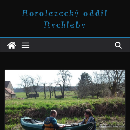
Přeskočit
Horolezecký oddíl
na
obsah
Rychleby