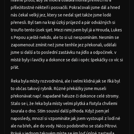
hlavně proto, aby se mokrá osádka mohla převléci no a
příležitostně někteří i posvačili. Pokračovali jsme dál a hned
nás čekal velký jez, ktery se nedal sjet takže jsme lodě
přenesli. Byl tam na kraji úzký průjezd a pár odvážných si
trouflo tento úsek sjet. Mezi nimi jsem byl já a Hrouda, Lukes
s Pepou a ještě nekdo, ale to si už nespomínám. Nesmím se
zapomenout zmínit než jsme tenhle jez překonali, udělali
jsme si další a to poslední zastávku na jídlo a odpočinek. v
místě byly i lavičky a dokonce se dali i opéc špekáčky co víc si
přát.
Řeka byla místy rozvodněná, ale i velmi klidná jak se říká byl
to občas takový rybník. Různé překážky jsme museli
překonávat např. napadané haluze či dokonce celé stromy.
Stalo se i, že řeka byla místy velmi plytká a flotyla chvílemi
šourala o dno. Stím souvisí další příhoda. Když jsem jel
naposledy, mnozí si vzpomínáte jak jsem vystoupil z lodí né
ale na břeh, ale do vody. Něco podobného se stalo Pítrovi.
Právě v jednom takovém míste se jim loď úplně zastavila