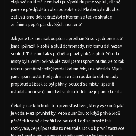
vlajkové na které jsem byl i já. V poklidu jsme vypluli, různě
jsme se předjížděli, volali po sobě a td. Plavba byla dlouhá,
zažívali jsme dobrodružství o kterém se teť ve skratce
zmíním a popíši pár skvělých momentů.
Jak jsme tak mezisebou pluli a předháněli se v jednom místě
jsme i přirazili k sobě a pluli dohromady. Pítr tomu dal název
souloď. Tak jsme tak v průběhu plavby občas pluli. Příroda
místy byla velmi pěkná, ale zažil jsem i sprominutím, že to tak
řeknu i poměrně velký bordel kolem řeky i na březích. Míjeli
jsme i pár mostů. Pod jedním se nám i podařilo dohromady
proploud zážitek to byl pěkný. Souloď se místy i špatně
ovládala není se čemu divit sedum lodí to už je panečku síla.
Čekali jsme kdo bude ten první šťastlivec, který vyzkouší jaká
je voda. Mezi prvními byl Pepa s Jančou to když právě lodě
přiráželi k sobě a tvořili tzv. souloď. Loď se prostě tak
rozkývala, že její posádka to neustála. Došlo k první zastávce