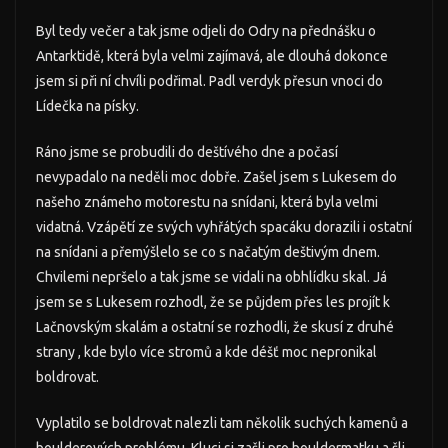
Byl tedy večer a tak jsme odjeli do Odry na přednášku o
Antarktidě, která byla velmi zajímavá, ale dlouhá dokonce
jsem si při ní chvíli podřimal. Padl verdyk přesun vnoci do
Lídečka na písky.
Ráno jsme se probudili do deštívého dne a počasí
nevypadalo na neděli moc dobře. Zašel jsem s Lukesem do
našeho známeho motorestu na snídani, která byla velmi
vidatná. Vzápětí ze svých vyhřátých spacáku dorazili i ostatní
na snídani a přemýšlelo se co s načatým deštivým dnem.
Chvilemi nepršelo a tak jsme se vidali na obhlídku skal. Já
jsem se s Lukesem rozhodl, že se půjdem přes les projít k
Lačnovským skalám a ostatní se rozhodli, že skusí z druhé
strany , kde bylo více stromů a kde déšť moc nepronikal
boldrovat.
Vyplatilo se boldrovat nalezli tam několik suchých kamenů a