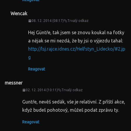
Wencak
08. 12. 2014 (08:17)
Trvalý odkaz
Hej Güntře, tak jsem se znovu koukal na fotky
a nějak se mi nezdá, že by jsi o výjezdu tahal:
http://lsj.rajce.idnes.cz/Helfstyn_Lidecko/#2.jp
g
Reagovat
messner
02. 12. 2014 (10:11)
Trvalý odkaz
Guntře, nevěš sedák, vše je relativní. Z příští akce,
když budeš pohotový, můžeš podat zprávu ty.
Reagovat