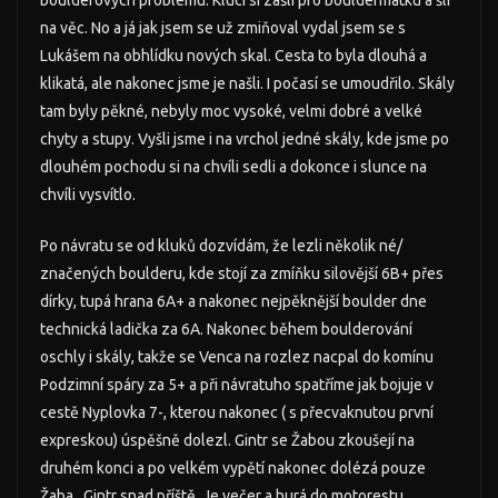
boulderových problému. Kluci si zašli pro bouldermatku a šli
na věc. No a já jak jsem se už zmiňoval vydal jsem se s
Lukášem na obhlídku nových skal. Cesta to byla dlouhá a
klikatá, ale nakonec jsme je našli. I počasí se umoudřilo. Skály
tam byly pěkné, nebyly moc vysoké, velmi dobré a velké
chyty a stupy. Vyšli jsme i na vrchol jedné skály, kde jsme po
dlouhém pochodu si na chvíli sedli a dokonce i slunce na
chvíli vysvítlo.
Po návratu se od kluků dozvídám, že lezli několik né/
značených boulderu, kde stojí za zmíňku silovější 6B+ přes
dírky, tupá hrana 6A+ a nakonec nejpěknější boulder dne
technická ladička za 6A. Nakonec během boulderování
oschly i skály, takže se Venca na rozlez nacpal do komínu
Podzimní spáry za 5+ a při návratuho spatříme jak bojuje v
cestě Nyplovka 7-, kterou nakonec ( s přecvaknutou první
expreskou) úspěšně dolezl. Gintr se Žabou zkoušejí na
druhém konci a po velkém vypětí nakonec dolézá pouze
Žaba , Gintr snad příště. Je večer a hurá do motorestu,