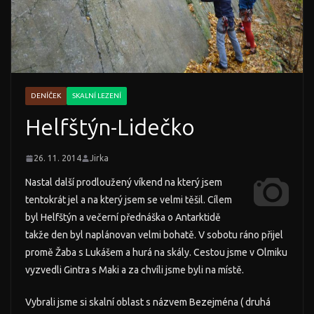
DENÍČEK
SKALNÍ LEZENÍ
Helfštýn-Lidečko
26. 11. 2014
Jirka
Nastal další prodloužený víkend na který jsem
tentokrát jel a na který jsem se velmi těšil. Cílem
byl Helfštýn a večerní přednáška o Antarktidě
takže den byl naplánovan velmi bohatě. V sobotu ráno přijel
promě Žaba s Lukášem a hurá na skály. Cestou jsme v Olmiku
vyzvedli Gintra s Maki a za chvíli jsme byli na místě.
Vybrali jsme si skalní oblast s názvem Bezejména ( druhá