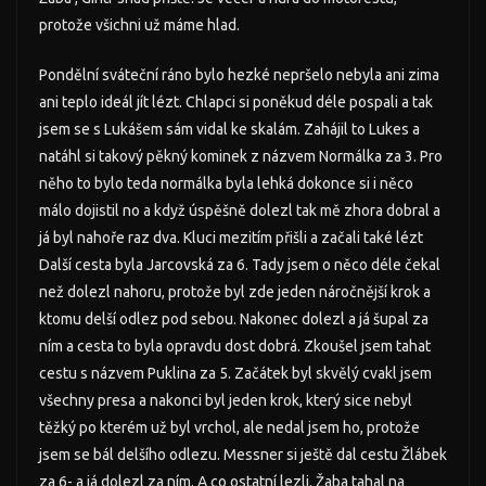
protože všichni už máme hlad.
Pondělní sváteční ráno bylo hezké nepršelo nebyla ani zima
ani teplo ideál jít lézt. Chlapci si poněkud déle pospali a tak
jsem se s Lukášem sám vidal ke skalám. Zahájil to Lukes a
natáhl si takový pěkný kominek z názvem Normálka za 3. Pro
něho to bylo teda normálka byla lehká dokonce si i něco
málo dojistil no a když úspěšně dolezl tak mě zhora dobral a
já byl nahoře raz dva. Kluci mezitím přišli a začali také lézt
Další cesta byla Jarcovská za 6. Tady jsem o něco déle čekal
než dolezl nahoru, protože byl zde jeden náročnější krok a
ktomu delší odlez pod sebou. Nakonec dolezl a já šupal za
ním a cesta to byla opravdu dost dobrá. Zkoušel jsem tahat
cestu s názvem Puklina za 5. Začátek byl skvělý cvakl jsem
všechny presa a nakonci byl jeden krok, který sice nebyl
těžký po kterém už byl vrchol, ale nedal jsem ho, protože
jsem se bál delšího odlezu. Messner si ještě dal cestu Žlábek
za 6- a já dolezl za ním. A co ostatní lezli. Žaba tahal na