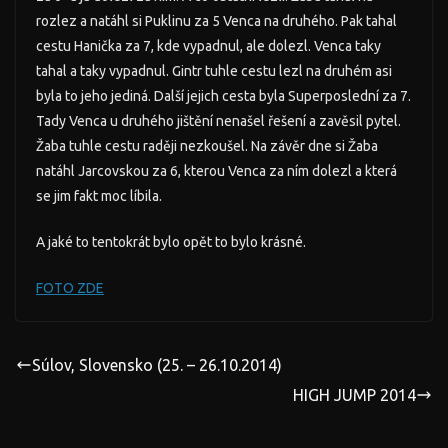
rozlez a natáhl si Puklinu za 5 Venca na druhého. Pak tahal
cestu Hanička za 7, kde vypadnul, ale dolezl. Venca taky
tahal a taky vypadnul. Gintr tuhle cestu lezl na druhém asi
byla to jeho jediná. Další jejich cesta byla Superposlední za 7.
Tady Venca u druhého jištění nenašel řešení a zavěsil pytel.
Žaba tuhle cestu raději nezkoušel. Na závěr dne si Žaba
natáhl Jarcovskou za 6, kterou Venca za ním dolezl a která
se jim fakt moc líbila.
A jaké to tentokrát bylo opět to bylo krásné.
FOTO ZDE
Súlov, Slovensko (25. – 26.10.2014)
HIGH JUMP 2014