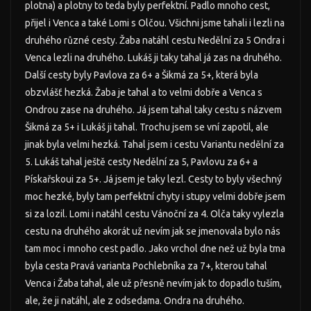
plotna) a plotny to teda byly perfektní. Padlo mnoho cest,
přijel i Venca a také Lomi s Olčou. Všichni jsme tahali i lezli na
druhého různé cesty. Žaba natáhl cestu Nedělní za 5 Ondra i
Venca lezli na druhého. Lukáš ji taky tahal já zas na druhého.
Další cesty byly Pavlova za 6+ a Šikmá za 5+, která byla
obzvlášť hezká. Žaba je tahal a to velmi dobře a Venca s
Ondrou zase na druhého. Já jsem tahal taky cestu s názvem
Šikmá za 5+ i Lukáš ji tahal. Trochu jsem se vní zapotil, ale
jinak byla velmi hezká. Tahal jsem i cestu Variantu nedělní za
5. Lukáš tahal ještě cesty Nedělní za 5, Pavlovu za 6+ a
Pískařskoui za 5+. Já jsem je taky lezl. Cesty to byly všechný
moc hezké, byly tam perfektní chyty i stupy velmi dobře jsem
si za lozil. Lomi i natáhl cestu Vánoční za 4. Olča taky vylezla
cestu na druhého akorát už nevím jak se jmenovala bylo nás
tam moc i mnoho cest padlo. Jako vrchol dne než už byla tma
byla cesta Pravá varianta Pochlebníka za 7+, kterou tahal
Venca i Žaba tahal, ale už přesně nevím jak to dopadlo tuším,
ale, že ji natáhl, ale z odsedama. Ondra na druhého.