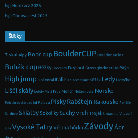
lsj | Horokurz 2025
lsj | Obnova cest 2025
Štítky
BoulderCUP
Bobr cup
7 skal
Alpy
Boulder sešna
Bubák cup
Běžky
Drytool
Grossglockner
Helfštýn
Dobřečov
High jump
Ledy
Itálie
Hollental
Křížák
Lidečko
Knihovna
kurz
Liščí skály
Norsko
Mönch
Lofoty
Malá Fatra
Nollen route
Písky
Rabštejn
Rakousko
Pálava
Petrohradské padání
Roháče
Skialpy
Suchý vrch
Sokolíky
Troják
Sardinie
U mamuta
Vltavská
Závody
Vysoké Tatry
Ádr
Větrná hůrka
žula