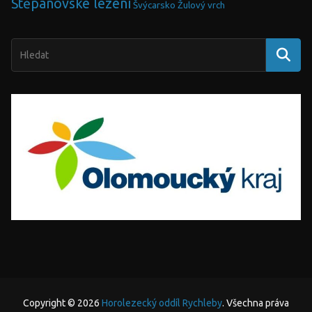
Štěpánovské lezení
Švýcarsko
Žulový vrch
Copyright © 2026
Horolezecký oddíl Rychleby
. Všechna práva