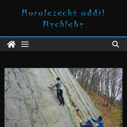
Přeskočit
Horolezecký oddíl
na
obsah
Rychleby