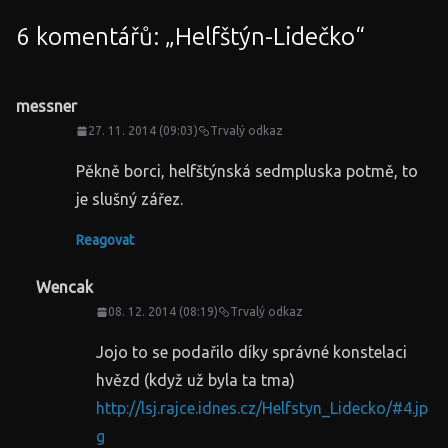
6 komentářů: „
Helfštýn-Lidečko
“
messner
27. 11. 2014 (09:03)
Trvalý odkaz
Pěkně borci, helfštýnská sedmpluska potmě, to
je slušný zářez.
Reagovat
Wencak
08. 12. 2014 (08:19)
Trvalý odkaz
Jojo to se podařilo díky správné konstelaci
hvězd (když už byla ta tma)
http://lsj.rajce.idnes.cz/Helfstyn_Lidecko/#4.jp
g