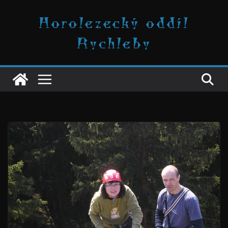
Přeskočit
Horolezecký oddíl
na
obsah
Rychleby