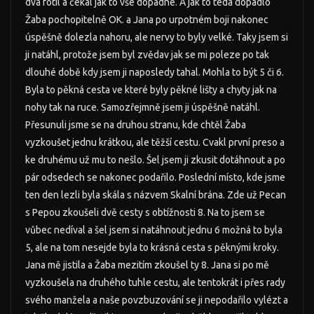
dva fotil a čekal jak to vše dopadne. A jak to teda dopadlo
Žaba pochopitelně OK. a Jana po urpotném boji nakonec
úspěšně dolezla nahoru, ale nervy to byly velké. Taky jsem si
ji natáhl, protože jsem byl zvědav jak se mi poleze po tak
dlouhé době kdy jsem ji naposledy tahal. Mohla to být 5 či 6.
Byla to pěkná cesta ve které byly pěkné lišty a chyty jak na
nohy tak na ruce. Samozřejmně jsem ji úspěšně natáhl.
Přesunuli jsme se na druhou stranu, kde chtěl Žaba
vyzkoušet jednu krátkou, ale těžší cestu. Cvakl první preso a
ke druhému už mu to nešlo. Šel jsem ji zkusit dotáhnout a po
pár odsedech se nakonec podařilo. Poslední místo, kde jsme
ten den lezli byla skála s názvem Skalní brána. Zde už Pecan
s Pepou zkoušeli dvě cesty s obtížnosti 8. Na to jsem se
vůbec nedíval a šel jsem si natáhnout jednu 6 možná to byla
5, ale na tom nesejde byla to krásná cesta s pěknými kroky.
Jana mě jistila a Žaba mezitím zkoušel ty 8. Jana si po mě
vyzkoušela na druhého tuhle cestu, ale tentokrát i přes rady
svého manžela a naše povzbuzování se ji nepodařilo vylézt a