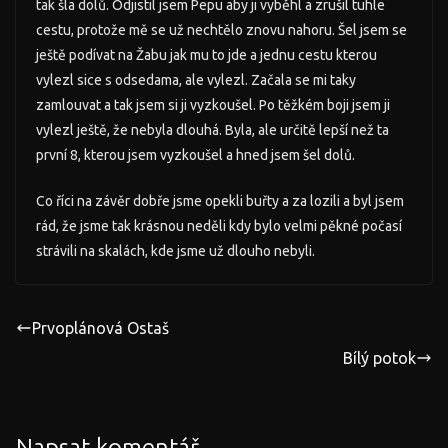
tak šla dolů. Odjistil jsem Pepu aby ji vyběhl a zrušil tuhle
cestu, protože mě se už nechtělo znovu nahoru. Šel jsem se
ještě podívat na Žabu jak mu to jde a jednu cestu kterou
vylezl sice s odsedama, ale vylezl. Začala se mi taky
zamlouvat a tak jsem si ji vyzkoušel. Po těžkém boji jsem ji
vylezl ještě, že nebyla dlouhá. Byla, ale určitě lepší než ta
první 8, kterou jsem vyzkoušel a hned jsem šel dolů.
Co říci na závěr dobře jsme opekli buřty a za lozili a byl jsem
rád, že jsme tak krásnou neděli kdy bylo velmi pěkné počasí
strávili na skalách, kde jsme už dlouho nebyli.
Prvoplánová Ostaš
Bílý potok
Napsat komentář