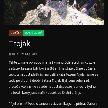
DENÍČEK
SKALNÍ LEZENÍ
Troják
10. 03. 2014
Jirka
Tahle zima je opravdu jiná než v minulých letech a i když je
začátek března, kdy bývá ještě sníh je stále pěkné počasí s
teplotami dost ideálními na další skalní lezení. Vydali jsme se
tedy po dlouhé době lézt na Troják. Byl jsem velmi rád,
protože vloni jsme se zde nedostali pouze jednou v týdnu
na boldr, který jsme našli kousek od Skalní brány.
Přijel pro mě Pepa s Janou a v Javorníku jsme přibrali Žabu a