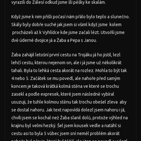
vyrazili do Zálesí odkud jsme šli pěšky ke skalám.
Když jsme k nim přišli počasí nám přálo bylo teplo a slunečno.
Skály byly dobře suché jak jsem si všiml když jsme kolem
procházeli až k Vyhlídce kde jsme začali lézt. Utvořili jsme
dvě úderné dvojice já a Žaba a Pepa s Janou.
Žaba zahájil letošní první cestu na Trojáku já ho jistil, lezl
lehčí cestu, kterou nejenom on, ale i já jsme už několikrát
tahali. Byla to lehká cesta akorát na rozlez. Mohla to být tak
4 nebo 5. Začátek se mu povedl, ale nahoře před samým
koncem je taková krátká kolmá stěna ve které se trochu
zasekl a podle expresek, které jsem následně vybíral
usuzuji, že tuhle kolmou stěnu tak trochu obešel zleva aby
se dostal nahoru. Jak text napovídá dolezl jsem nahoru i já,
chvíli jsem se kochal než Žaba slanil dolů, protože výhled na
krajinu byl velmi hezký. Šel jsem kousek vedle a natáhl si
cestu asi to byla 5 vůbec jsem sní neměl problém akorát