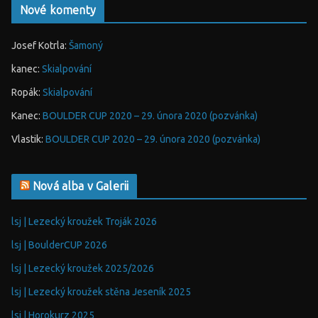
Nové komenty
Josef Kotrla
:
Šamoný
kanec
:
Skialpování
Ropák
:
Skialpování
Kanec
:
BOULDER CUP 2020 – 29. února 2020 (pozvánka)
Vlastik
:
BOULDER CUP 2020 – 29. února 2020 (pozvánka)
Nová alba v Galerii
lsj | Lezecký kroužek Troják 2026
lsj | BoulderCUP 2026
lsj | Lezecký kroužek 2025/2026
lsj | Lezecký kroužek stěna Jeseník 2025
lsj | Horokurz 2025