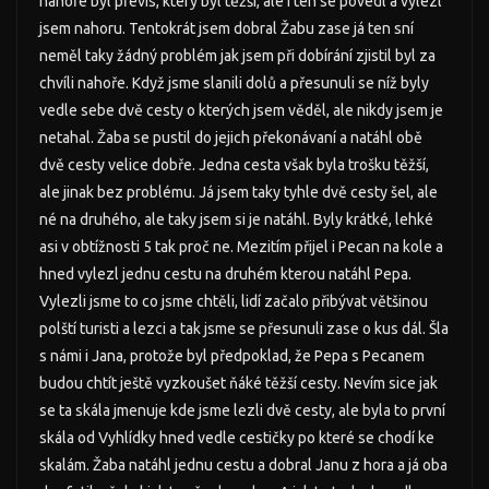
nahoře byl převis, který byl těžší, ale i ten se povedl a vylezl
jsem nahoru. Tentokrát jsem dobral Žabu zase já ten sní
neměl taky žádný problém jak jsem při dobírání zjistil byl za
chvíli nahoře. Když jsme slanili dolů a přesunuli se níž byly
vedle sebe dvě cesty o kterých jsem věděl, ale nikdy jsem je
netahal. Žaba se pustil do jejich překonávaní a natáhl obě
dvě cesty velice dobře. Jedna cesta však byla trošku těžší,
ale jinak bez problému. Já jsem taky tyhle dvě cesty šel, ale
né na druhého, ale taky jsem si je natáhl. Byly krátké, lehké
asi v obtížnosti 5 tak proč ne. Mezitím přijel i Pecan na kole a
hned vylezl jednu cestu na druhém kterou natáhl Pepa.
Vylezli jsme to co jsme chtěli, lidí začalo přibývat většinou
polští turisti a lezci a tak jsme se přesunuli zase o kus dál. Šla
s námi i Jana, protože byl předpoklad, že Pepa s Pecanem
budou chtít ještě vyzkoušet ňáké těžší cesty. Nevím sice jak
se ta skála jmenuje kde jsme lezli dvě cesty, ale byla to první
skála od Vyhlídky hned vedle cestičky po které se chodí ke
skalám. Žaba natáhl jednu cestu a dobral Janu z hora a já oba