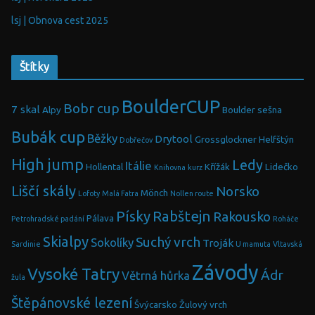
lsj | Obnova cest 2025
Štítky
BoulderCUP
Bobr cup
7 skal
Alpy
Boulder sešna
Bubák cup
Běžky
Drytool
Grossglockner
Helfštýn
Dobřečov
High jump
Ledy
Itálie
Hollental
Křížák
Lidečko
Knihovna
kurz
Liščí skály
Norsko
Mönch
Lofoty
Malá Fatra
Nollen route
Písky
Rabštejn
Rakousko
Pálava
Petrohradské padání
Roháče
Skialpy
Suchý vrch
Sokolíky
Troják
Sardinie
U mamuta
Vltavská
Závody
Vysoké Tatry
Ádr
Větrná hůrka
žula
Štěpánovské lezení
Švýcarsko
Žulový vrch