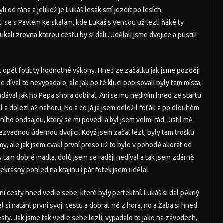
 od rána a jelikož je Lukáš lesák smí jezdit po lesích.
ali se s Pavlem ke skalám, kde Lukáš s Vencou už lezli ňáké ty
ali zrovna kterou cestu by si dali . Udělali jsme dvojice a pustili
čal opět fotit ty hodnotné výkony. Hned ze začátku jak jsme později
se díval to nevypadalo, ale jak po té kluci popisovali byly tam místa,
 nadával jak ho Pepa shora dobíral. Ani se mu nedivím hned ze startu
al a dolezl až nahoru. No a co já já jsem odložil foťák a po dlouhém
ního ondsajdu, který se mi povedl a byl jsem velmi rád. Jistil mě
ezvadnou údernou dvojici. Když jsem začal lézt, byly tam trošku
my, ale jak jsem cvakl první preso už to bylo v pohodě akorát od
y tam dobré madla, dolů jsem se raději nedíval a tak jsem zdárně
ekrásný pohled na krajinu i pár fotek jsem udělal.
chni cesty hned vedle sebe, které byly perfektní. Lukáš si dal pěkný
l si natáhl první svoji cestu a dobral mě z hora, no a Žaba si hned
sty. Jak jsme tak vedle sebe lezli, vypadalo to jako na závodech,