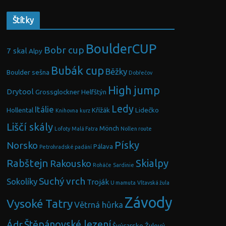
Štítky
BoulderCUP
Bobr cup
7 skal
Alpy
Bubák cup
Běžky
Boulder sešna
Dobřečov
High jump
Drytool
Grossglockner
Helfštýn
Ledy
Itálie
Hollental
Křížák
Lidečko
Knihovna
kurz
Liščí skály
Mönch
Lofoty
Malá Fatra
Nollen route
Písky
Norsko
Pálava
Petrohradské padání
Rabštejn
Skialpy
Rakousko
Roháče
Sardinie
Suchý vrch
Sokolíky
Troják
U mamuta
Vltavská žula
Závody
Vysoké Tatry
Větrná hůrka
Ádr
Štěpánovské lezení
Švýcarsko
Žulový