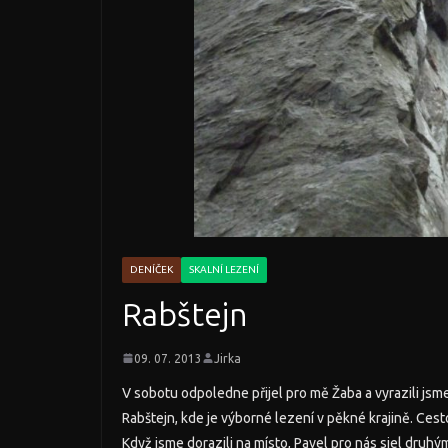
DENÍČEK
SKALNÍ LEZENÍ
Rabštejn
09. 07. 2013
Jirka
V sobotu odpoledne přijel pro mě Žaba a vyrazili jsme
Rabštejn, kde je výborné lezení v pěkné krajině. Cest
Když jsme dorazili na místo, Pavel pro nás sjel druh