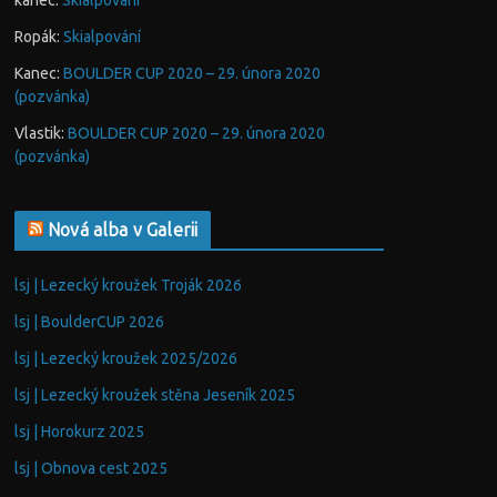
kanec
:
Skialpování
Ropák
:
Skialpování
Kanec
:
BOULDER CUP 2020 – 29. února 2020
(pozvánka)
Vlastik
:
BOULDER CUP 2020 – 29. února 2020
(pozvánka)
Nová alba v Galerii
lsj | Lezecký kroužek Troják 2026
lsj | BoulderCUP 2026
lsj | Lezecký kroužek 2025/2026
lsj | Lezecký kroužek stěna Jeseník 2025
lsj | Horokurz 2025
lsj | Obnova cest 2025