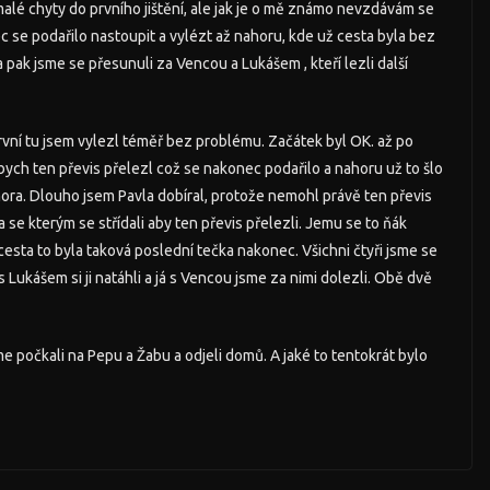
alé chyty do prvního jištění, ale jak je o mě známo nevzdávám se
ec se podařilo nastoupit a vylézt až nahoru, kde už cesta byla bez
 pak jsme se přesunuli za Vencou a Lukášem , kteří lezli další
první tu jsem vylezl téměř bez problému. Začátek byl OK. až po
ych ten převis přelezl což se nakonec podařilo a nahoru už to šlo
hora. Dlouho jsem Pavla dobíral, protože nemohl právě ten převis
 se kterým se střídali aby ten převis přelezli. Jemu se to ňák
cesta to byla taková poslední tečka nakonec. Všichni čtyři jsme se
 Lukášem si ji natáhli a já s Vencou jsme za nimi dolezli. Obě dvě
 počkali na Pepu a Žabu a odjeli domů. A jaké to tentokrát bylo