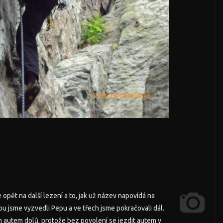
 opět na další lezení a to, jak už název napovídá na
ou jsme vyzvedli Pepu a ve třech jsme pokračovali dál.
ým autem dolů, protože bez povolení se jezdit autem v