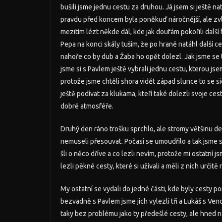
bušili jsme jednu cestu za druhou. Já jsem si ještě n
pravdu před koncem byla poněkuď náročnější, ale zvlá
mezitím lézt někde dál, kde jak doufám pokořili další
Pepa na konci skály tuším, že po hraně natáhl další 
nahoře co by dub a Žaba ho opět dolezl. Jak jsme se t
jsme si s Pavlem ještě vybrali jednu cestu, kterou jsem
protože jsme chtěli shora vidět západ slunce to se sic
ještě podívat za klukama, kteří také dolezli svoje ce
dobré atmosféře.
Druhý den ráno trošku sprchlo, ale stromy většinu deš
nemuseli přesouvat. Počasí se umoudřilo a tak jsme s
šli o něco dříve a co lezli nevím, protože mi ostatní j
lezli pěkné cesty, které si užívali a měli z nich určitě 
My ostatní se vydali do jedné části, kde byly cesty po
bezvadně s Pavlem jsme jich vylezli tři a Lukáš s Venc
taky bez problému jako ty předešlé cesty, ale hned n