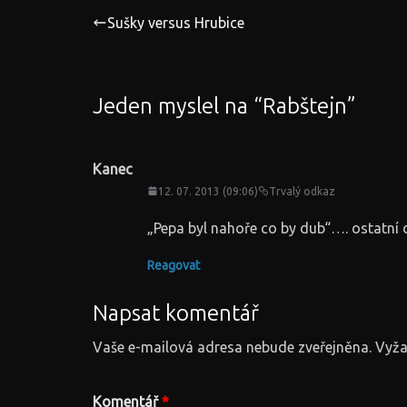
Sušky versus Hrubice
Jeden myslel na “
Rabštejn
”
Kanec
12. 07. 2013 (09:06)
Trvalý odkaz
„Pepa byl nahoře co by dub“…. ostatní d
Reagovat
Napsat komentář
Vaše e-mailová adresa nebude zveřejněna.
Vyža
Komentář
*