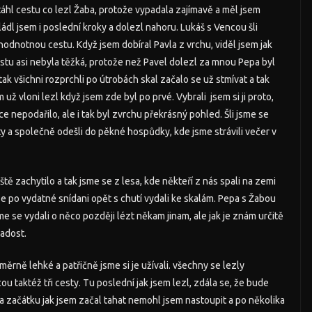
atáhl cestu co lezl Žaba, protože vypadala zajímavě a měl jsem
dl jsem i poslední kroky a dolezl nahoru. Lukáš s Vencou šli
 hodnotnou cestu. Když jsem dobíral Pavla z vrchu, viděl jsem jak
cestu asi nebyla těžká, protože než Pavel dolezl za mnou Pepa byl
ak všichni rozprchli po útrobách skal začalo se už stmívat a tak
 už vloni lezl když jsem zde byl po prvé. Vybrali jsem si ji proto,
e nepodařilo, ale i tak byl zvrchu překrásný pohled. Šli jsme se
sty a společně odešli do pěkné hospůdky, kde jsme strávili večer v
tě zachytilo a tak jsme se z lesa, kde někteří z nás spali na zemi
e po vydatné snídani opět s chutí vydali ke skalám. Pepa s Žabou
sme se vydali o něco později lézt někam jinam, ale jak je znám určitě
radost.
měrně lehké a patřičně jsme si je užívali. všechny se lezly
ou taktéž tři cesty. Tu poslední jak jsem lezl, zdála se, že bude
a začátku jak jsem začal tahat nemohl jsem nastoupit a po několika