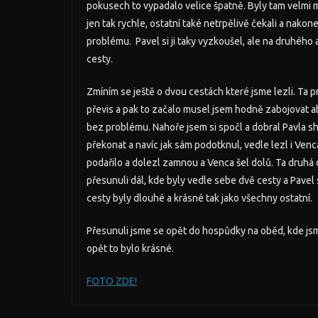
pokusech to vypadalo velice špatně. Byly tam velmi m
jen tak rychle, ostatní také netrpělivě čekali a nakon
problému. Pavel si ji taky vyzkoušel, ale na druhého a
cesty.
Zmíním se ještě o dvou cestách které jsme lezli. Ta 
převis a pak to začalo musel jsem hodně zabojovat ab
bez problému. Nahoře jsem si spočl a dobral Pavla s
překonat a navíc jak sám podotknul, vedle lezl i Venca
podařilo a dolezl zamnou a Venca šel dolů. Ta druhá 
přesunuli dál, kde byly vedle sebe dvě cesty a Pavel s
cesty byly dlouhé a krásné tak jako všechny ostatní.
Přesunuli jsme se opět do hospůdky na oběd, kde jsme
opět to bylo krásné.
FOTO ZDE!