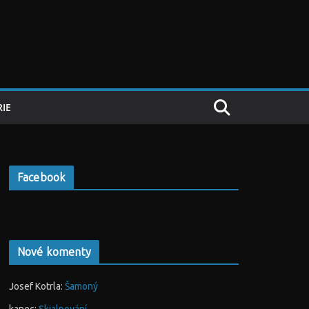
IE
Facebook
Nové komenty
Josef Kotrla
:
Šamoný