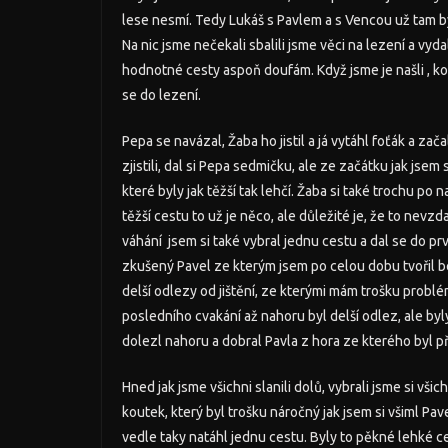
lese nesmí. Tedy Lukáš s Pavlem a s Vencou už tam byli
Na nic jsme nečekali sbalili jsme věci na lezení a vyd
hodnotné cesty aspoň doufám. Když jsme je našli , kouk
se do lezení.
Pepa se navázal, Žaba ho jistil a já vytáhl foťák a za
zjistili, dal si Pepa sedmičku, ale ze začátku jak jsem 
které byly jak těžší tak lehčí. Žaba si také trochu po
těžší cestu to už je něco, ale důležité je, že to nevzd
váhání jsem si také vybral jednu cestu a dal se do prv
zkušený Pavel ze kterým jsem po celou dobu tvořil b
delší odlezy od jištění, ze kterými mám trošku problé
posledního cvakání až nahoru byl delší odlez, ale byl
dolezl nahoru a dobral Pavla z hora ze kterého byl př
Hned jak jsme všichni slanili dolů, vybrali jsme si vši
koutek, který byl trošku náročný jak jsem si všiml Pave
vedle taky natáhl jednu cestu. Byly to pěkné lehké ce