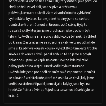
se převlékli a kde na nás čekal Pítr,který doběhl jako první.Za
chvíli přišel i Pavel dali jsme si pivo a držťkovou
polévku,kterou rozdávali všem závodníkům.Po vyhlášení
výsledků to bylo asi kolem jedné hodiny jsme se cestou
domů stavili prohlédnout si Broumovské stěny.Byly to
rozsáhlé skály,kterými jsme procházeli jako bychom byli
labiryntu.Vyšli jsme i na jednu vyhlídku,kde byl pěkný výhled
do krajiny.Zastavili jsme se i u jedné skály ve tvaru účka,kde
jsme si každý vyzkoušeli kousek vylézt.Bylo tam ještě trochu
sněhu a dokonce i chvíli padal sníh.Po té co jsme si prošli
oblast došli jsme ke kapli.sv.Marie Sněžné kde byl také
pěkný pohled na krajinu.Hned vedle byla restaurace
Hvězda,kde jsme poseděli.Nesmím také zapomenout zmínit
se o krásné architektůře,která mě oslnila ve chvíli,kdy jsme
seděli za stolem.Připadal jsem si jako kdyby jsme byli na
hradě.Co říci na závěr opět jednu a tu samou báseň bylo to
krásné.