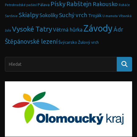
Písky
Rabštejn
Rakousko
Pálava
Petrohradské padání
Roháče
Skialpy
Suchý vrch
Sokolíky
Troják
Sardinie
U mamuta
Vltavská
Závody
Vysoké Tatry
Ádr
Větrná hůrka
žula
Štěpánovské lezení
Švýcarsko
Žulový vrch