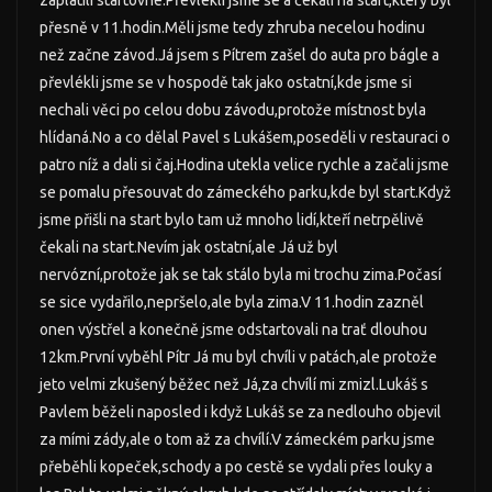
zaplatili startovné.Převlékli jsme se a čekali na start,který byl
přesně v 11.hodin.Měli jsme tedy zhruba necelou hodinu
než začne závod.Já jsem s Pítrem zašel do auta pro bágle a
převlékli jsme se v hospodě tak jako ostatní,kde jsme si
nechali věci po celou dobu závodu,protože místnost byla
hlídaná.No a co dělal Pavel s Lukášem,poseděli v restauraci o
patro níž a dali si čaj.Hodina utekla velice rychle a začali jsme
se pomalu přesouvat do zámeckého parku,kde byl start.Když
jsme přišli na start bylo tam už mnoho lidí,kteří netrpělivě
čekali na start.Nevím jak ostatní,ale Já už byl
nervózní,protože jak se tak stálo byla mi trochu zima.Počasí
se sice vydařilo,nepršelo,ale byla zima.V 11.hodin zazněl
onen výstřel a konečně jsme odstartovali na trať dlouhou
12km.První vyběhl Pítr Já mu byl chvíli v patách,ale protože
jeto velmi zkušený běžec než Já,za chvílí mi zmizl.Lukáš s
Pavlem běželi naposled i když Lukáš se za nedlouho objevil
za mími zády,ale o tom až za chvílí.V zámeckém parku jsme
přeběhli kopeček,schody a po cestě se vydali přes louky a