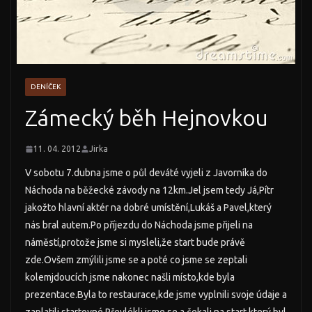
DENÍČEK
Zámecký běh Hejnovkou
11. 04. 2012
Jirka
V sobotu 7.dubna jsme o půl deváté vyjeli z Javorníka do
Náchoda na běžecké závody na 12km.Jel jsem tedy Já,Pítr
jakožto hlavní aktér na dobré umístění,Lukáš a Pavel,který
nás bral autem.Po příjezdu do Náchoda jsme přijeli na
náměstí,protože jsme si mysleli,že start bude právě
zde.Ovšem zmýlili jsme se a poté co jsme se zeptali
kolemjdoucích jsme nakonec našli místo,kde byla
prezentace.
Byla to restaurace,kde jsme vyplnili svoje údaje a