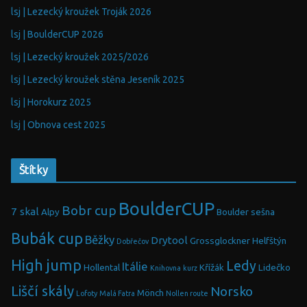
lsj | Lezecký kroužek Troják 2026
lsj | BoulderCUP 2026
lsj | Lezecký kroužek 2025/2026
lsj | Lezecký kroužek stěna Jeseník 2025
lsj | Horokurz 2025
lsj | Obnova cest 2025
Štítky
BoulderCUP
Bobr cup
7 skal
Alpy
Boulder sešna
Bubák cup
Běžky
Drytool
Grossglockner
Helfštýn
Dobřečov
High jump
Ledy
Itálie
Hollental
Křížák
Lidečko
Knihovna
kurz
Liščí skály
Norsko
Mönch
Lofoty
Malá Fatra
Nollen route