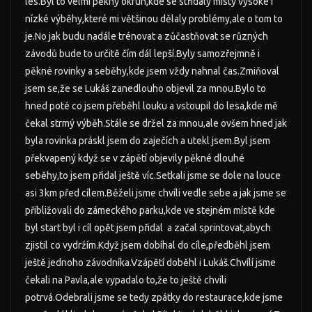
les.Byl to velmi pěkný okruh,kde se střídaly místy vysoké i
nízké výběhy,které mi většinou dělaly problémy,ale o tom to
je.No jak budu nadále trénovat a zůčastňovat se různých
závodů bude to určitě čím dál lepší.Byly samozřejmně i
pěkné rovinky a seběhy,kde jsem vždy nahnal čas.Zmiňoval
jsem se,že se Lukáš zanedlouho objevil za mnou.Bylo to
hned poté co jsem přeběhl louku a vstoupil do lesa,kde mě
čekal strmý výběh.Stále se držel za mnou,ale ovšem hned jak
byla rovinka práskl jsem do zaječích a utekl jsem.Byl jsem
překvapený když se v zápětí objevily pěkné dlouhé
seběhy,to jsem přidal ještě víc.Setkali jsme se dole na louce
asi 3km před cílem.Běželi jsme chvíli vedle sebe a jak jsme se
přibližovali do zámeckého parku,kde ve stejném místě kde
byl start byl i cíl opět jsem přidal a začal sprintovat,abych
zjistil co vydržím.Když jsem dobíhal do cíle,předběhl jsem
ještě jednoho závodníka.Vzápětí doběhl i Lukáš.Chvílí jsme
čekali na Pavla,ale vypadalo to,že to ještě chvíli
potrvá.Odebrali jsme se tedy zpátky do restaurace,kde jsme