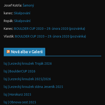
Josef Kotrla
:
Šamoný
kanec
:
Skialpování
Ropák
:
Skialpování
Kanec
:
BOULDER CUP 2020 – 29. února 2020 (pozvánka)
Vlastik
:
BOULDER CUP 2020 – 29. února 2020 (pozvánka)
Nová alba v Galerii
lsj | Lezecký kroužek Troják 2026
lsj | BoulderCUP 2026
lsj | Lezecký kroužek 2025/2026
lsj | Lezecký kroužek stěna Jeseník 2025
lsj | Horokurz 2025
lsj | Obnova cest 2025