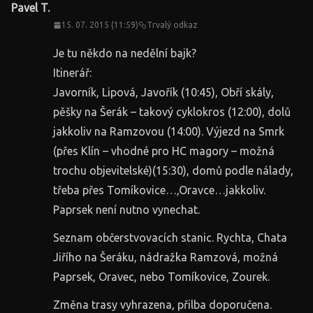
Pavel T.
15. 07. 2015 (11:59)
Trvalý odkaz
Je tu někdo na nedělní bajk?
Itinerář:
Javorník, Lipová, Javořík (10:45), Obří skály,
pěšky na Šerák – takový cyklokros (12:00), dolů
jakkoliv na Ramzovou (14:00). Výjezd na Smrk
(přes Klín – vhodné pro HC magory – možná
trochu objevitelské)(15:30), domů podle nálady,
třeba přes Tomíkovice…,Oravce…jakkoliv.
Paprsek není nutno vynechat.
Seznam občerstvovacích stanic. Rychta, Chata
Jiřího na Šeráku, nádražka Ramzová, možná
Paprsek, Oravec, nebo Tomíkovice, Zourek.
Změna trasy vyhrazena, přilba doporučena.