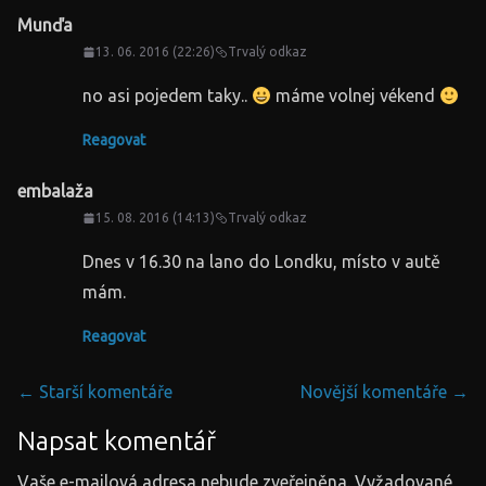
Munďa
13. 06. 2016 (22:26)
Trvalý odkaz
no asi pojedem taky..
máme volnej vékend
Reagovat
embalaža
15. 08. 2016 (14:13)
Trvalý odkaz
Dnes v 16.30 na lano do Londku, místo v autě
mám.
Reagovat
Navigace
← Starší komentáře
Novější komentáře →
v
Napsat komentář
komentářích
Vaše e-mailová adresa nebude zveřejněna.
Vyžadované