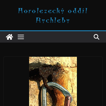
Přeskočit
Horolezecký oddíl
na
obsah
Rychleby