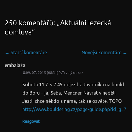
250 komentářů: „
Aktuální lezecká
domluva
“
Navigace
← Starší komentáře
Novější komentáře →
v
embalaža
komentářích
09. 07. 2015 (08:31)
Trvalý odkaz
Sobota 11.7. v 7:45 odjezd z Javorníka na bould
do Boru – já, Seba, Mencner. Návrat v neděli.
Jestli chce někdo s náma, tak se ozvěte. TOPO
http://www.bouldering.cz/page-guide.php?id_g=7
Reagovat