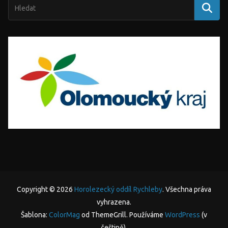
Copyright © 2026
Horolezecký oddíl Rychleby
. Všechna práva
vyhrazena.
Šablona:
ColorMag
od ThemeGrill. Používáme
WordPress
(v
češtině).