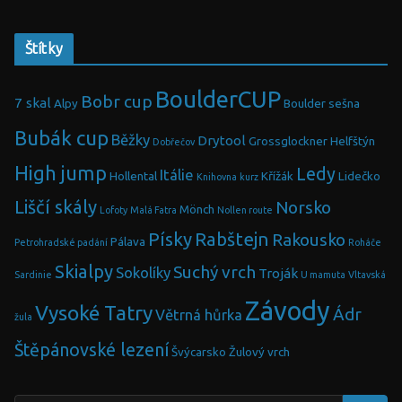
Štítky
BoulderCUP
Bobr cup
7 skal
Alpy
Boulder sešna
Bubák cup
Běžky
Drytool
Grossglockner
Helfštýn
Dobřečov
High jump
Ledy
Itálie
Hollental
Křížák
Lidečko
Knihovna
kurz
Liščí skály
Norsko
Mönch
Lofoty
Malá Fatra
Nollen route
Písky
Rabštejn
Rakousko
Pálava
Petrohradské padání
Roháče
Skialpy
Suchý vrch
Sokolíky
Troják
Sardinie
U mamuta
Vltavská
Závody
Vysoké Tatry
Ádr
Větrná hůrka
žula
Štěpánovské lezení
Švýcarsko
Žulový vrch